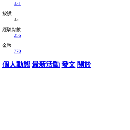
331
按讚
33
經驗點數
256
金幣
770
個人動態
最新活動
發文
關於