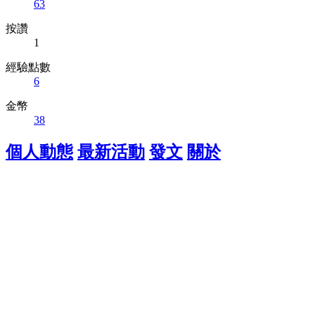
63
按讚
1
經驗點數
6
金幣
38
個人動態
最新活動
發文
關於