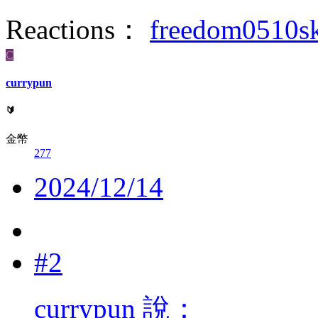
Reactions：
freedom0510s
C
currypun
🔰
金幣
277
2024/12/14
#2
currypun 說：