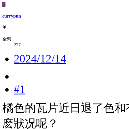
C
currypun
🔰
金幣
277
2024/12/14
#1
橘色的瓦片近日退了色和
麽狀况呢？