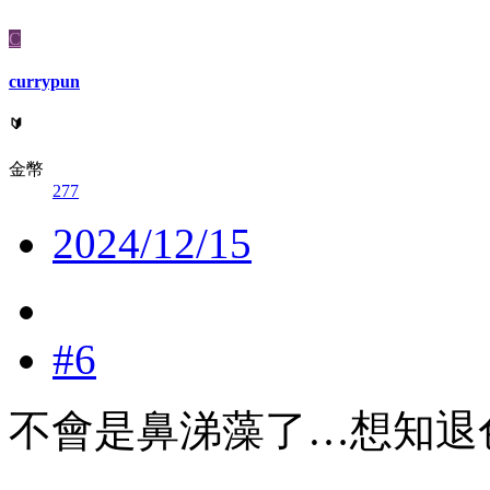
C
currypun
🔰
金幣
277
2024/12/15
#6
不會是鼻涕藻了…想知退