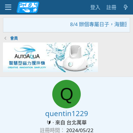
登入
註冊
8/4 辦個專屬日子，海鹽回
會員
Q
quentin1229
🔰
·
來自
台北萬華
註冊時間
2024/05/22