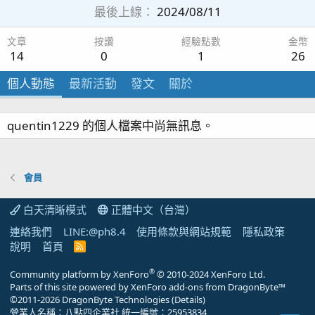
最後上線
2024/08/11
文章
按讚
經驗點數
金幣
14
0
1
26
個人動態
最新活動
發文
關於
quentin1229 的個人檔案中尚無訊息。
會員
白天清晰模式
正體中文（台灣）
連絡我們
LINE:@ph8.4
使用條款與網站規範
隱私政策
說明
首頁
R
S
S
®
Community platform by XenForo
© 2010-2024 XenForo Ltd.
Parts of this site powered by
XenForo add-ons from DragonByte™
©2011-2026
DragonByte Technologies
(
Details
)
營業人名稱：八點四企業社 統一編號：25953834