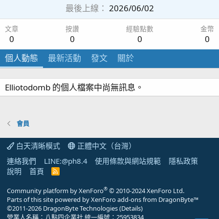
最後上線
2026/06/02
文章
按讚
經驗點數
金幣
0
0
0
0
個人動態
最新活動
發文
關於
Elliotodomb 的個人檔案中尚無訊息。
會員
白天清晰模式
正體中文（台灣）
連絡我們
LINE:@ph8.4
使用條款與網站規範
隱私政策
說明
首頁
R
S
S
®
Community platform by XenForo
© 2010-2024 XenForo Ltd.
Parts of this site powered by
XenForo add-ons from DragonByte™
©2011-2026
DragonByte Technologies
(
Details
)
營業人名稱：八點四企業社 統一編號：25953834