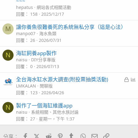
~~~
hepatus
網站各式相關活動
回覆
158
2025/12/17
讓你養魚很難養死的系統無私分享（這是心法）
M
manpo07
海水魚類
回覆
26
2026/07/31
海缸飼養app製作
N
naisu
DIY分享專版
回覆
0
2026/07/13
已
全台海水缸水源大調查(附投票抽獎活動)
鎖
LMKALAN
閒聊版
定
回覆
123
2026/04/26
製作了一個海缸維護app
N
naisu
系統相關、其他水族討論
回覆
27
星期一，下午 1:37
Facebook
X (Twitter)
Reddit
Pinterest
Tumblr
WhatsApp
電子郵件
連結
分享：