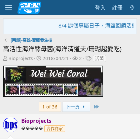
登入
註冊
8/4 辦個專屬日子，海鹽回饋活動，大
[南部]-高雄-寶臻發生技
高活性海洋酵母菌(海洋清道夫/珊瑚超愛吃)
主
開
關
標
Bioprojects
2018/04/21
2
活菌
題
始
注
籤
發
日
者
起
期
人
Last
1 of 36
下一頁
Bioprojects
💎💎💎💎💎
合作商家