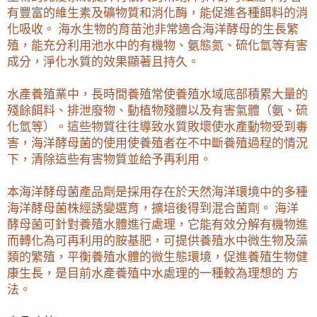
有豐富的維生素及礦物質和消化酶，能促進各種餌料的消
化吸收。 海水生物的育苗池非常適合海洋酵母的生長繁
殖，能充分利用池水中的有機物、氨態氮、硫化氫等有害
成分，淨化水質的效果顯著且持久。
水產養殖業中，長時間養殖常使養殖水域底部積累大量的
殘餘餌料、排泄廢物、動植物殘體以及有害氣體（氨、硫
化氫等）。這些物質往往導致水質敗壞使水產動物受到毒
害，海洋酵母菌的使用使養殖者在不中斷養殖過程的情況
下，清除這些有害物質並給予再利用。
本海洋酵母菌產品劑是採用存在於天然海洋環境中的多種
海洋酵母菌株經誘變選育，擴培後得到混合菌劑。 海洋
酵母菌可針對養殖水體進行處理，它能有效分解有機物進
而轉化為可再利用的胺基肥，可提供養殖水中微生物及藻
類的繁殖，平衡養殖水體的微生態環境，促進養殖生物健
康生長，是目前水產養殖中水處理的一種較為理想的 方
法。