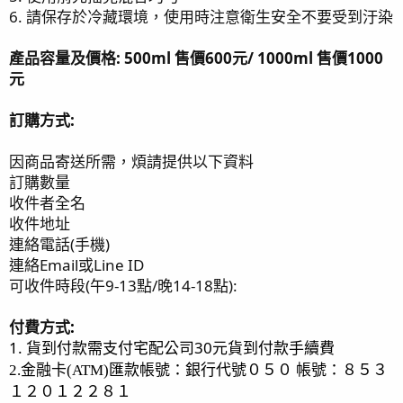
6. 請保存於冷藏環境，使用時注意衛生安全不要受到汙染
產品容量及價格: 500ml 售價600元/ 1000ml 售價1000
元
訂購方式:
因商品寄送所需，煩請提供以下資料
訂購數量
收件者全名
收件地址
連絡電話(手機)
連絡Email或Line ID
可收件時段(午9-13點/晚14-18點):
付費方式
:
1.
需支付宅配公司30元貨到付款手續費
貨到付款
匯款帳號：銀行代號０５０ 帳號：８５３
2.
金融卡
(ATM)
１２０１２２８１