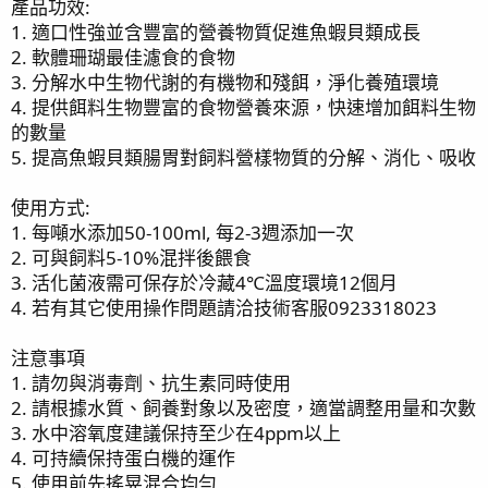
產品功效:
1. 適口性強並含豐富的營養物質促進魚蝦貝類成長
2. 軟體珊瑚最佳濾食的食物
3. 分解水中生物代謝的有機物和殘餌，淨化養殖環境
4. 提供餌料生物豐富的食物營養來源，快速增加餌料生物
的數量
5. 提高魚蝦貝類腸胃對飼料營樣物質的分解、消化、吸收
使用方式:
1. 每噸水添加50-100ml, 每2-3週添加一次
2. 可與飼料5-10%混拌後餵食
3. 活化菌液需可保存於冷藏4℃溫度環境12個月
4. 若有其它使用操作問題請洽技術客服0923318023
注意事項
1. 請勿與消毒劑、抗生素同時使用
2. 請根據水質、飼養對象以及密度，適當調整用量和次數
3. 水中溶氧度建議保持至少在4ppm以上
4. 可持續保持蛋白機的運作
5. 使用前先搖晃混合均勻