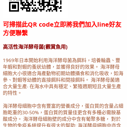
可掃描此QR code立即將我們加入line好友
方便聯繫
高活性海洋酵母菌(觀賞魚用)
1969年日本開始利用海洋酵母菌為餌料，培養輪蟲、豐
年蝦和對蝦的蚤狀幼體，並獲得良好的效果。 海洋酵母
細胞大小很適合海產動物初期幼體攝食和消化吸收，如海
參、對蝦等幼體的直接餌料和間接餌料。 海洋酵母菌適
合大量生產‧ 在海水中具有穩定、繁殖週期短且大量生產
的特性。
海洋酵母細胞中含有豐富的營養成分，蛋白質的含量占細
胞乾重的30-50%，蛋白質的質量佳更含有多種必需胺基
酸成分。 海洋酵母細胞壁的成分中含有葡聚多糖， 對於
生物的免疫系統提升有很大的幫助; 海洋酵母細胞中亦含