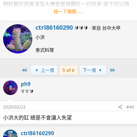
剛好最近因鼻涕藻大爆發直接翻缸一切從來.這下可以順
便上來做紀錄一下了~
按一下展開……
W
ctrl86160290
🔰🔰🔰
·
來自
台中大甲
魚缸資訊:
r
小洪
i
主缸:90*60*50 10mm 背娃娃溢流開放缸
t
泰式料理
t
底缸:75*45*40 5mm
e
n
系統:AF----->KZ+AF
First
Last
上一頁
5 of 6
下一頁
b
y
主馬
CP-10000
ph9
🏅🏅🔰
蛋白:BM A9
2020/02/22
#49
燈具
IY燈箱 AI26+T5*6------->420+450+470 30W集成
LED *7顆+T5*6->T5*4+LED30W*11顆
小洪大的缸 總是不會讓人失望
造浪:SW8*3----->OW25*3----->OW25*1+ZOOX8000*2-
ctrl86160290
OP