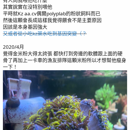
有人問我喂他吃什麼
2018/7/8
其實說實在沒特別喂他
平時就Kz aa.cv偶爾polyplab的粉狀飼料而已
然後這顆會長成這樣我覺得餵食不是主要原因
2017/6/3
因該是本身基因強大
又或者從小吃kz藥水吃到基因突變（？
最後編輯：
2020/03/11
2020/4月
R
missfish
覺得金米粉大得太誇張 都快打到旁邊的軟體跟上面的硬
e
骨了再加上一卡車的漁友排隊這顆米粉所以才想幫他瘦身
a
c
一下！
t
i
o
n
s
：