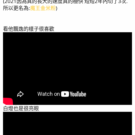
(2021因為真的長大的速度真的極快 短短2年內切了3次.
所以更名為:
魔王金米粉
)
看他飄逸的樣子很喜歡
2019/11/1影片記錄少數幾顆SPS (建議進到影片選4K比
較不傷眼
)
白燈也是很亮眼