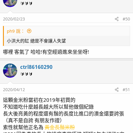
>OW25*1+中科20000*2
🔰🔰🔰
沸石桶:紅海星Z-100
2020/02/23
#50
冷水機:分離式冷水機
ph9 說：
小洪大的缸 總是不會讓人失望
其他:KHG ，澳多智慧型自動換水機
哪裡 客氣了 哈哈!有空經過進來坐坐呀!
在這邊也要感謝
海線瓜哥、俊良哥
以及
藍箱小威
.大甲魚
友不吝嗇的指導、幫忙才能好好的繼續養
ctrl86160290
OP
希望翻缸後可以繼續鼻涕藻爆發前的狀態就很滿足了
🔰🔰🔰
然後因為沒有TG5相機 大部分只能用手機+濾鏡或者
SONY QX10拍，或許會有點傷眼就先說抱歉囉
2020/04/12
#51
這顆金米粉當初在2019年初買的
2020/3/11
不知道吃什麼越長越大所以幫他做個紀錄
長大後亮黃的程度還有鬚的長度比進口的澳金還要誇張
（真不是自誇 有朋友作證）
索性就幫他正名為
黃金長鬚米粉