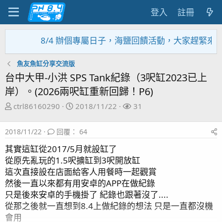
登入
註冊
4 辦個專屬日子，海鹽回饋活動，大家趕緊來參加~~~~~
魚友魚缸分享交流版
台中大甲-小洪 SPS Tank紀錄（3呎缸2023已上
岸）。(2026兩呎缸重新回歸！P6)
主
開
關
ctrl86160290
2018/11/22
31
題
始
注
發
日
者
2018/11/22
回覆： 64
起
期
人
其實這缸從2017/5月就設缸了
從原先亂玩的1.5呎擴缸到3呎開放缸
這次直接設在店面給客人用餐時一起觀賞
然後一直以來都有用安卓的APP在做紀錄
只是後來安卓的手機掛了 紀錄也跟著沒了....
從那之後就一直想到8.4上做紀錄的想法 只是一直都沒機
會用