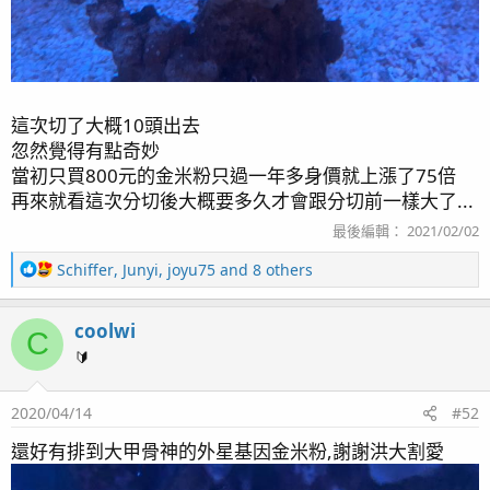
這次切了大概10頭出去
忽然覺得有點奇妙
當初只買800元的金米粉只過一年多身價就上漲了75倍
再來就看這次分切後大概要多久才會跟分切前一樣大了...
最後編輯：
2021/02/02
R
Schiffer
,
Junyi
,
joyu75
and 8 others
e
a
coolwi
c
C
t
🔰
i
o
2020/04/14
#52
n
s
還好有排到大甲骨神的外星基因金米粉,謝謝洪大割愛
：