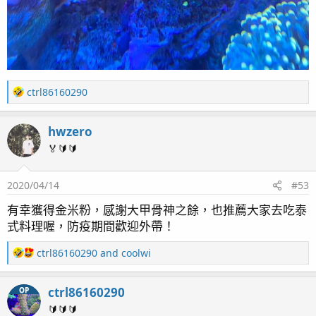
R
ctrl86160290
e
a
hwzero
c
t
🏅🔰🔰
i
o
2020/04/14
#53
n
s
有幸獲得金米粉，感謝大甲骨神之餘，也推薦大家去吃泰
：
式料理喔，防疫期間歡迎外帶！
R
ctrl86160290
and
coolwi
e
a
ctrl86160290
OP
c
t
🔰🔰🔰