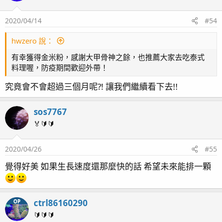
i
o
2020/04/14
#54
n
s
：
hwzero 說：
有幸獲得金米粉，感謝大甲骨神之餘，也推薦大家去吃泰式
料理喔，防疫期間歡迎外帶！
究竟會不會超過三個月呢?! 讓我們繼續看下去!!
sos7767
🏅🔰🔰
2020/04/26
#55
覺得好美 如果生長速度還那麼快的話 希望未來能排一顆
ctrl86160290
OP
🔰🔰🔰