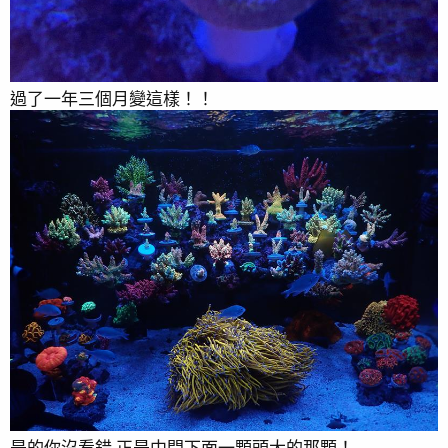
過了一年三個月變這樣！！
2019/3/15受不了後面看不到東西。只好改成3面景
2019/3/5
2019/1/17 2019首po 清了一些非螢光蛋白的東西
是的你沒看錯 正是中間下面一顆頭大的那顆！