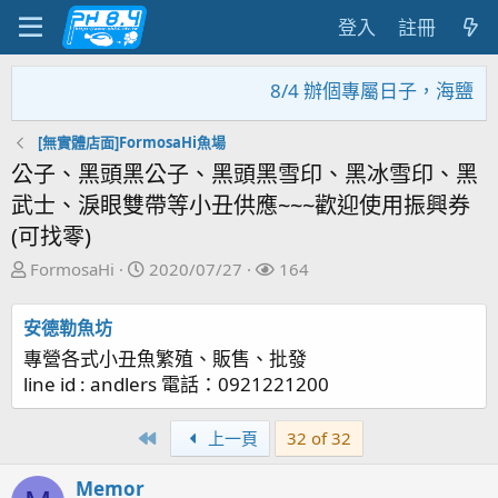
登入
註冊
8/4 辦個專屬日子，海鹽回
[無實體店面]FormosaHi魚場
公子、黑頭黑公子、黑頭黑雪印、黑冰雪印、黑
武士、淚眼雙帶等小丑供應~~~歡迎使用振興券
(可找零)
主
開
關
FormosaHi
2020/07/27
164
題
始
注
發
日
者
安德勒魚坊
起
期
專營各式小丑魚繁殖、販售、批發
人
line id : andlers 電話：0921221200
First
上一頁
32 of 32
Memor