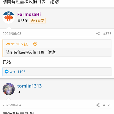
請問有無品項及價目表，謝謝
FormosaHi
OP
🏅🔰🔰
合作商家
2026/06/03
#378
wrrc1106 說：
請問有無品項及價目表，謝謝
已私
R
wrrc1106
e
a
tomlin1313
c
t
🔰
i
o
2026/06/04
#379
n
s
麻煩價目表 謝謝