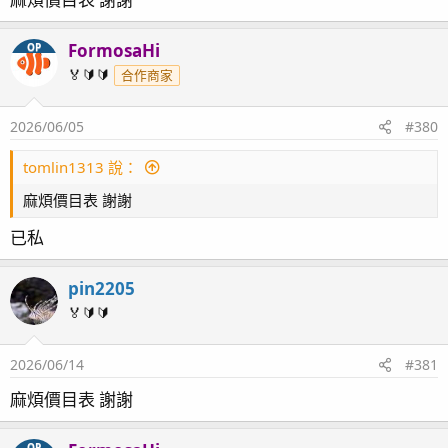
：
FormosaHi
OP
🏅🔰🔰
合作商家
2026/06/05
#380
tomlin1313 說：
麻煩價目表 謝謝
已私
pin2205
🏅🔰🔰
2026/06/14
#381
麻煩價目表 謝謝
OP