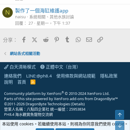
製作了一個海缸維護app
N
naisu
系統相關、其他水族討論
回覆
27
星期一，下午 1:37
Facebook
X (Twitter)
Reddit
Pinterest
Tumblr
WhatsApp
電子郵件
連結
分享：
網站各式相關活動
白天清晰模式
正體中文（台灣）
連絡我們
LINE:@ph8.4
使用條款與網站規範
隱私政策
說明
首頁
R
S
S
®
Community platform by XenForo
© 2010-2024 XenForo Ltd.
Parts of this site powered by
XenForo add-ons from DragonByte™
©2011-2026
DragonByte Technologies
(
Details
)
營業人名稱：八點四企業社 統一編號：25953834
上方
PH8.4 海水觀賞魚寵物交流網
本站使用 cookies。若繼續使用本站，則視為你同意我們使用 cookie。
下方