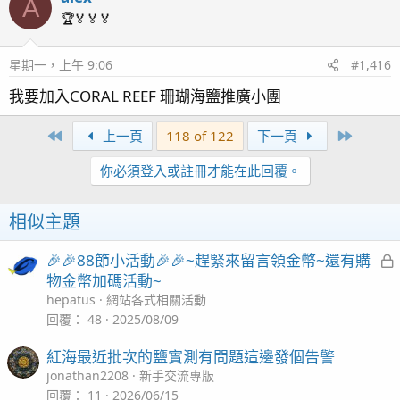
A
🏆🏅🏅🏅
星期一，上午 9:06
#1,416
我要加入CORAL REEF 珊瑚海鹽推廣小團
First
Last
上一頁
118 of 122
下一頁
你必須登入或註冊才能在此回覆。
相似主題
🎉🎉88節小活動🎉🎉~趕緊來留言領金幣~還有購
物金幣加碼活動~
hepatus
網站各式相關活動
回覆
48
2025/08/09
紅海最近批次的鹽實測有問題這邊發個告警
jonathan2208
新手交流專版
回覆
11
2026/06/15