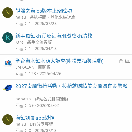
靜謐之海ios版本上架成功~
N
naisu
系統相關、其他水族討論
回覆
1
2026/07/28
新手魚缸kh質及紅海珊瑚鹽kh請教
K
Ktre
新手交流專版
回覆
1
2026/04/18
已
全台海水缸水源大調查(附投票抽獎活動)
鎖
LMKALAN
閒聊版
定
回覆
123
2026/04/26
2027桌曆徵稿活動，投稿就贈精美桌曆還有金幣喔
~
hepatus
網站各式相關活動
回覆
59
2026/08/02
海缸飼養app製作
N
naisu
DIY分享專版
回覆
0
2026/07/13