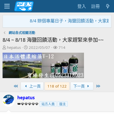
登入
註冊
8/4 辦個專屬日子，海鹽回饋活動，大家趕緊來
網站各式相關活動
8/4 ~ 8/18 海鹽回饋活動，大家趕緊來參加~~
主
開
關
hepatus
2022/05/07
714
題
始
注
發
日
者
起
期
人
First
Last
上一頁
118 of 122
下一頁
hepatus
OP
👑💎💎💎💎💎
站方人員
版主