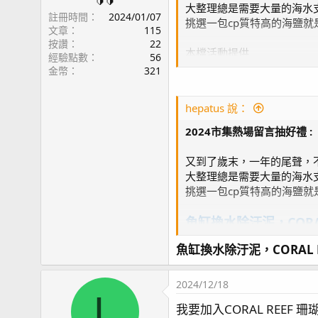
🔰🔰
大整理總是需要大量的海水
註冊時間
2024/01/07
挑選一包cp質特高的海鹽就
文章
115
按讚
22
本檔活動提供
經驗點數
56
金幣
321
CORAL REEF 珊
金幣1000枚7個名
hepatus 說：
2024市集熱場留言抽好禮
:
只要留言寫下上方藍色本檔
中獎的就可以免費獲得海鹽2
又到了歲末，一年的尾聲，
有抽到金幣的魚友，半年內有
大整理總是需要大量的海水
挑選一包cp質特高的海鹽就
金幣可以用來抵扣站上部分
魚缸換水除汙泥，CORA
魚缸換水除汙泥，CORAL 
本檔活動提供
CORAL REEF 珊
2024/12/18
L
金幣1000枚7個名
我要加入CORAL REEF 