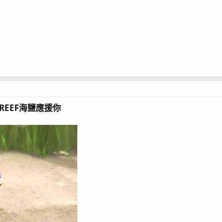
REEF海鹽應援你