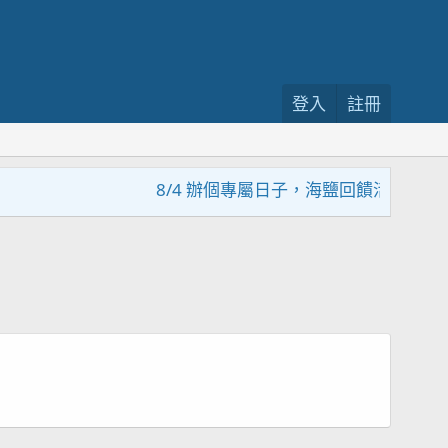
登入
註冊
8/4 辦個專屬日子，海鹽回饋活動，大家趕