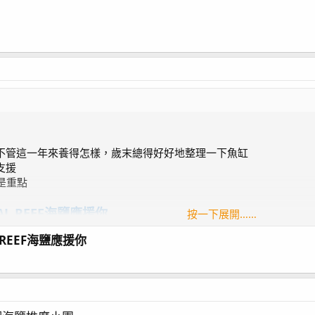
不管這一年來養得怎樣，歲末總得好好地整理一下魚缸
支援
是重點
L REEF海鹽應援你
按一下展開……
REEF海鹽應援你
瑚海鹽 3個名額
額