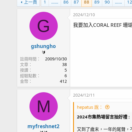
上一頁
1
……
86
87
88
89
90
……
1
2024/12/10
G
我要加入CORAL REEF 
gshungho
🔰
註冊時間
2009/10/30
文章
38
按讚
5
經驗點數
6
金幣
412
2024/12/11
M
hepatus 說：
2024市集熱場留言抽好禮
:
myfreshnet2
又到了歲末，一年的尾聲，