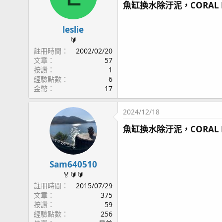
魚缸換水除汙泥，CORAL 
只要留言寫下上方藍色本檔
中獎的就可以免費獲得海鹽2
leslie
有抽到金幣的魚友，半年內有
🔰
註冊時間
2002/02/20
金幣可以用來抵扣站上部分
文章
57
按讚
1
經驗點數
6
金幣
17
2024/12/18
魚缸換水除汙泥，CORAL 
Sam640510
🏅🔰🔰
註冊時間
2015/07/29
文章
375
按讚
59
經驗點數
256