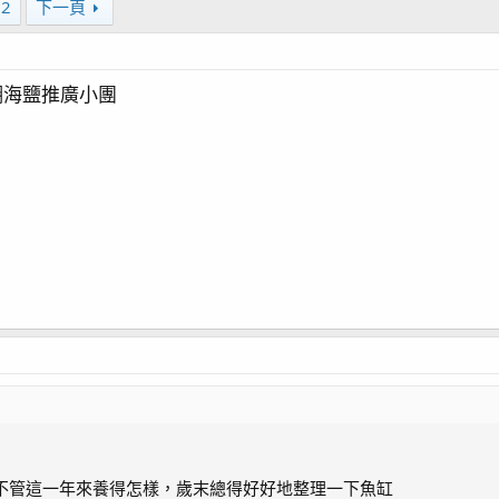
22
下一頁
珊瑚海鹽推廣小團
不管這一年來養得怎樣，歲末總得好好地整理一下魚缸