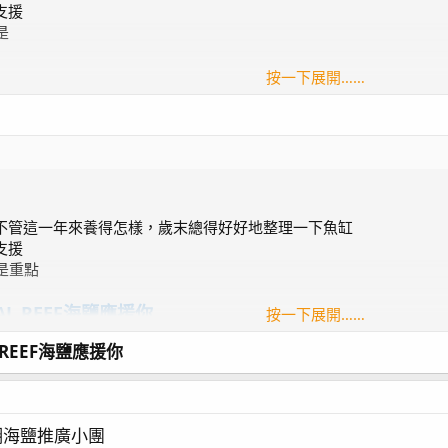
支援
是
按一下展開……
瑚海鹽 3個名額
額
標語，就能參加抽獎
0公斤一包
不管這一年來養得怎樣，歲末總得好好地整理一下魚缸
購買過海鹽，會再加碼1000金幣給你
支援
是重點
線上商品，沒有比例限制，可以全額抵扣
L REEF海鹽應援你
按一下展開……
REEF海鹽應援你
瑚海鹽 3個名額
額
珊瑚海鹽推廣小團