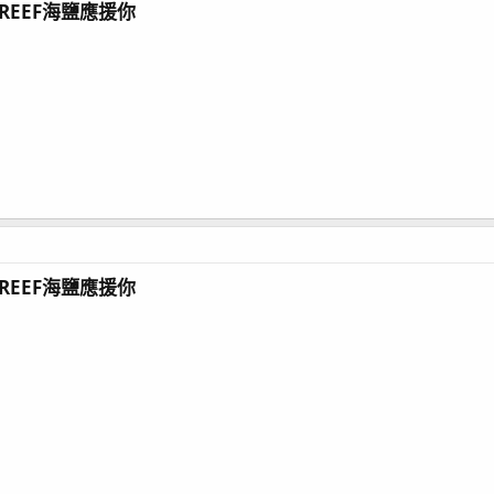
REEF海鹽應援你
標語，就能參加抽獎
0公斤一包
購買過海鹽，會再加碼1000金幣給你
線上商品，沒有比例限制，可以全額抵扣
REEF海鹽應援你