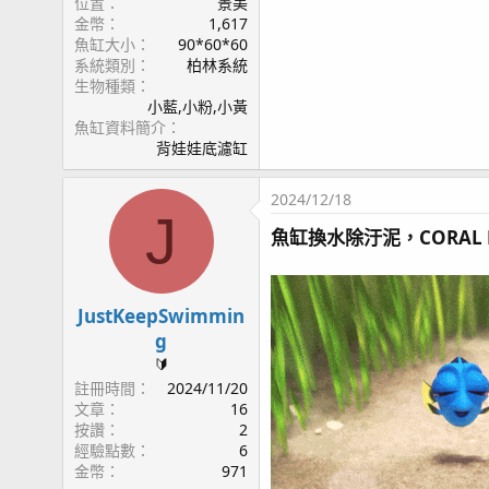
位置
景美
金幣
1,617
魚缸大小
90*60*60
系統類別
柏林系統
生物種類
小藍,小粉,小黃
魚缸資料簡介
背娃娃底濾缸
2024/12/18
J
魚缸換水除汙泥，CORAL 
JustKeepSwimmin
g
🔰
註冊時間
2024/11/20
文章
16
按讚
2
經驗點數
6
金幣
971