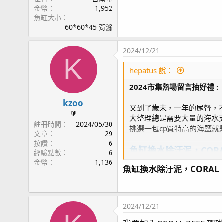
金幣
1,952
魚缸大小
60*60*45 背濾
2024/12/21
K
hepatus 說：
2024市集熱場留言抽好禮
:
kzoo
又到了歲末，一年的尾聲，
🔰
大整理總是需要大量的海水
註冊時間
2024/05/30
挑選一包cp質特高的海鹽就
文章
29
按讚
6
魚缸換水除汙泥，CORA
經驗點數
6
金幣
1,136
魚缸換水除汙泥，CORAL 
本檔活動提供
CORAL REEF 珊
2024/12/21
金幣1000枚7個名