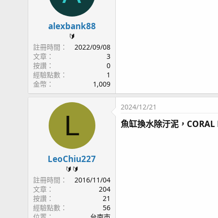
alexbank88
🔰
註冊時間
2022/09/08
文章
3
按讚
0
經驗點數
1
金幣
1,009
2024/12/21
L
魚缸換水除汙泥，CORAL 
LeoChiu227
🔰🔰
註冊時間
2016/11/04
文章
204
按讚
21
經驗點數
56
位置
台南市