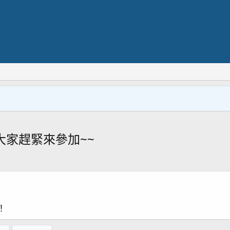
大家趕緊來參加~~
！