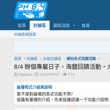
首頁
討論區
最新消息
會員
討論區總版面
首頁
討論區
水族討論區
網站各式相關活動
8/4 辦個專屬日子，海鹽回饋活動，
主
開
關
hepatus
2022/05/07
714
題
始
注
發
日
者
論壇程式介紹與說明
起
期
是不是對論壇的各式功能不熟?
人
這篇有基礎的介紹，先來這邊認識一下功能介紹吧