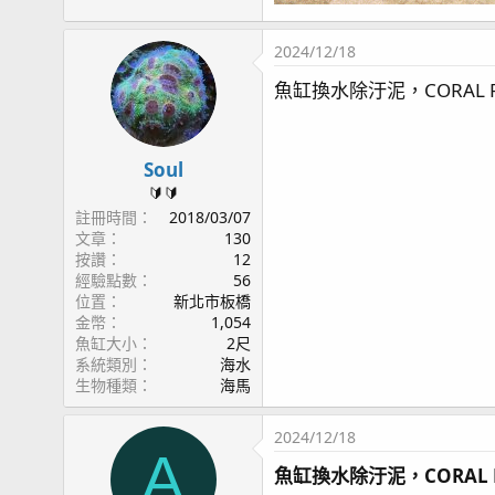
2024/12/18
魚缸換水除汙泥，CORAL 
Soul
🔰🔰
註冊時間
2018/03/07
文章
130
按讚
12
經驗點數
56
位置
新北市板橋
金幣
1,054
魚缸大小
2尺
系統類別
海水
生物種類
海馬
2024/12/18
A
魚缸換水除汙泥，CORAL 