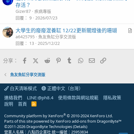
存活？
Gizer87
疾病專版
回覆
9
2026/07/23
大學生的廢廢混養缸 12/22更新關燈後的珊瑚
r
a6425795
魚友魚缸分享交流版
t
回覆
13
2025/12/22
i
c
Facebook
X (Twitter)
Reddit
Pinterest
Tumblr
WhatsApp
電子郵件
連結
分享：
l
魚友魚缸分享交流版
白天清晰模式
正體中文（台灣）
連絡我們
LINE:@ph8.4
使用條款與網站規範
隱私政策
沙巴綠最近都張不太開，不確定是不是受不了小丑的騷
說明
首頁
R
擾。
S
S
®
Community platform by XenForo
© 2010-2024 XenForo Ltd.
Parts of this site powered by
XenForo add-ons from DragonByte™
©2011-2026
DragonByte Technologies
(
Details
)
營業人名稱：八點四企業社 統一編號：25953834