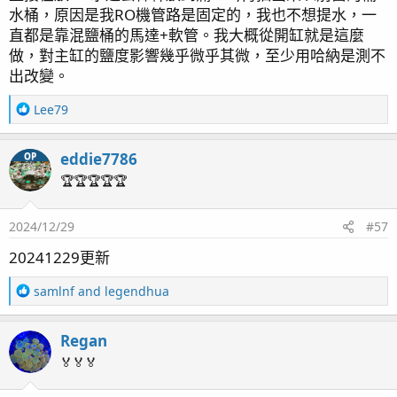
水桶，原因是我RO機管路是固定的，我也不想提水，一
最近加入的司馬來KH機，目前使用起來，感覺還不錯，
直都是靠混鹽桶的馬達+軟管。我大概從開缸就是這麼
不過使用時間不夠長，還不知道長期效果，但是至少在操
做，對主缸的鹽度影響幾乎微乎其微，至少用哈納是測不
作部分是很簡單的
出改變。
R
Lee79
為了配合這台新來的設備，把壓克力門片再次改裝了一下
e
a
中間使用透明的部分可以清楚的看到廢水瓶 檢測液 K H數
eddie7786
OP
c
值 還有加溫棒溫控 以及R O淡水桶的水量 DIY的好處就是
t
🏆🏆🏆🏆🏆
隨時想改裝都沒問題
i
o
2024/12/29
#57
n
s
20241229更新
：
R
samlnf
and
legendhua
e
另外為了配合安裝這台機器以及底櫃裡面的新增的滴定
a
機，為了騰出空間直接把上水管路改掉，順便一併解決打
Regan
c
孔虹吸的問題。
t
🏅🏅🏅
把原本穿過玻璃的孔使用管帽封起來 改成32 mm的管直
i
接繞過玻璃穿過活動邊條 入水之後，再加上3D列印的旋
o