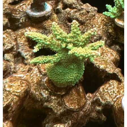
這個是我自己想出來的固定方式 用壓克力螺絲鎖上來之
後，套上硅膠管套。
對應到下面的安裝孔，有興趣的朋友上面有他的品牌可以
去對岸看看 我個人是覺得控制還蠻精準的，而且有App可
以使用。
這就是原本1分二管路卡住的地方 變成但水桶沒有辦法往
後退。
這是原本前面的空間就沒有辦法塞得下K H機器跟廢水平
那一些
另外因為前一陣子的IC P數據回來檢查一輪發現自己的R
O濾芯其實已經不堪使用