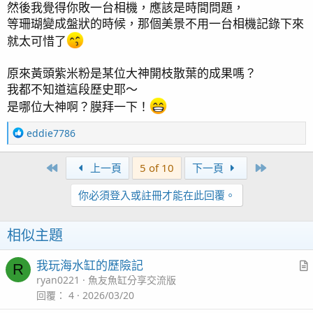
然後我覺得你敗一台相機，應該是時間問題，
等珊瑚變成盤狀的時候，那個美景不用一台相機記錄下來
另外廢物再利用，舊的壓克力擋光板拿出來做成測試劑收
就太可惜了
納盒，省空間以外也讓測試過程可以變得更省時。
原來黃頭紫米粉是某位大神開枝散葉的成果嗎？
我都不知道這段歷史耶～
是哪位大神啊？膜拜一下！
R
eddie7786
e
a
First
Last
上一頁
5 of 10
下一頁
c
t
20250322更新
你必須登入或註冊才能在此回覆。
i
o
從移除非必要濾材後，NP就一直維持在
n
相似主題
N 0-2 P 0.02-0.04 接下來加入除藻大隊
s
寄居蟹跟金環寶螺，希望把藻相再控制的好一點，先前加
：
我玩海水缸的歷險記
R
入的假綿羊蝦剩下5個 個頭都變超大，但效率很差，倒是
r
ryan0221
魚友魚缸分享交流版
小蜜蜂螺加入後對引螺的抑制的確有慢慢的起效。
t
回覆
4
2026/03/20
i