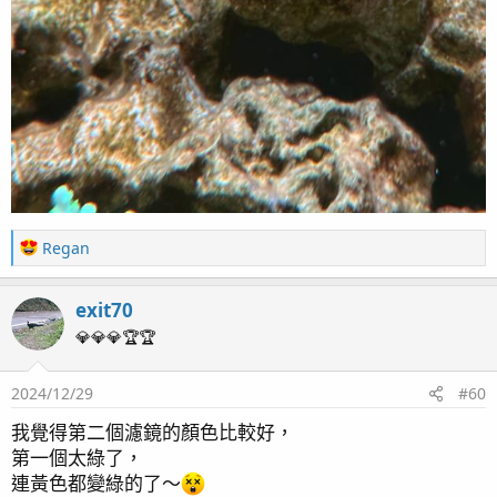
完工後的照片現在R O 機在使用的時候幾乎都沒有任何共
振的聲音。再更換濾芯的時候也變得非常的方便。這次還
R
Regan
順便買了另外一個款式的D I濾芯，會更符合我自己安裝
e
的地方，下一次使用的時候再上來分享。
a
exit70
c
t
DIY最大的好處不只是省錢，而是什麼東西都可以做到非
💎💎💎🏆🏆
i
常符合自己使用。
o
2024/12/29
#60
n
s
我覺得第二個濾鏡的顏色比較好，
：
20250408更新
第一個太綠了，
除藻大隊進駐二週後，果然非常有效果 ！
連黃色都變綠的了～
我都不知道我的造景石長這麼多有的沒的藻跟引螺。