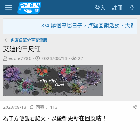
登入
註冊
8/4 辦個專屬日子，海鹽回饋活動，大家趕緊來
魚友魚缸分享交流版
艾迪的三尺缸
主
開
關
eddie7786
2023/08/13
27
題
始
注
發
日
者
起
期
人
2023/08/13
回覆： 113
以後都更新在回應嘍！
為了方便觀看爬文，