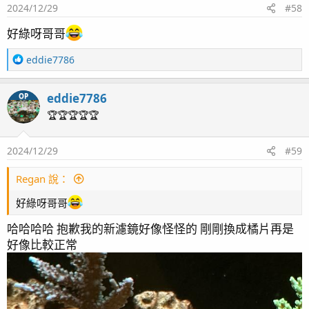
2024/12/29
#58
n
轉頭 效果跟顏值都還不錯
s
好綠呀哥哥
：
R
eddie7786
e
新增XE5 *2 為了增加滴定陰陽離子 目前使用六頭，其餘
a
備用。
eddie7786
OP
c
t
🏆🏆🏆🏆🏆
i
o
2024/12/29
#59
n
s
另外最近的N P值都偏低 過去我都使用類似轉盤的餵食機
：
Regan 說：
因為只有15格，所以很難增加餵食次數，所以一直以來都
是每天只餵一次而已。 果斷決定換新的餵食機 不過這個
好綠呀哥哥
容量買的太大了 還好，這個是替換式的有新買了比較小
哈哈哈哈 抱歉我的新濾鏡好像怪怪的 剛剛換成橘片再是
的來替換。每天餵魚的次數就改為早晚各一次，餵食的量
好像比較正常
增加50%。