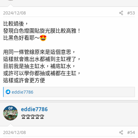
2024/12/08
#53
皇冠
比較過後，
發現白色燈圍貼旋光膜比較高雅！
比黑色好看耶～
這個就不用說了，開燈的時候毛就很長
用同一條管線原來是這個意思，
這樣就會進出水都補到主缸裡了，
奧勒岡關燈之後才會出毛
目前我是抽主缸水，補底缸水，
或許可以學你都抽或補都在主缸，
這樣或許會更方便
澳洲綠長支是這個關燈後沒有差異
R
eddie7786
e
順手拍一張 家人說我的設備櫃越來越誇張
a
eddie7786
OP
c
看起來很像什麼電腦設備 XD
t
🏆🏆🏆🏆🏆
i
o
2024/12/08
#54
n