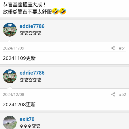
接下來很久沒有拍珊瑚關燈後的狀況，補上一些照片。
恭喜基座插座大成！
放珊瑚簡直不要太舒服
藍雞爪 這個比較明顯，晚上出毛比較好
eddie7786
OP
DG在開始用陰陽離子後顏色變得很濃 關燈後來看也是差
🏆🏆🏆🏆🏆
不多
2024/11/09
#51
20241109更新
彩虹裂片大概是關燈後跟開燈的時候差別最小的，出毛狀
況關燈後稍微多一點點而已
eddie7786
OP
🏆🏆🏆🏆🏆
櫻花是關燈後毛拉得比較長
2024/12/08
#52
20241208更新
這個也是關燈之後出毛狀況比較好
exit70
這個關燈之後整個跟毛怪一樣
💎💎💎🏆🏆