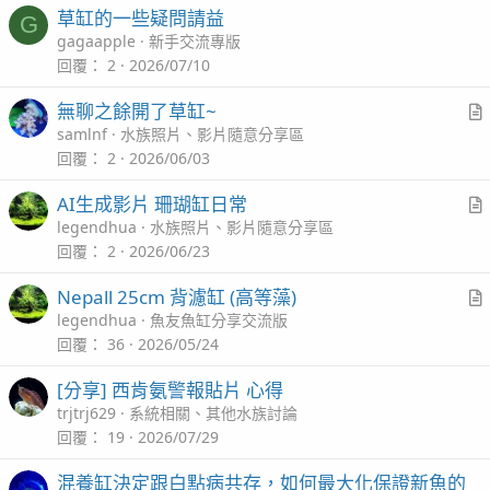
找到之前舊的濾鏡，色彩終於正常一點了，
草缸的一些疑問請益
G
c
是說，魚友說我的造浪殼都比珊瑚亮了XD
gagaapple
新手交流專版
l
回覆
2
2026/07/10
無聊之餘開了草缸~
整體的出毛狀況都還不錯
r
samlnf
水族照片、影片隨意分享區
t
回覆
2
2026/06/03
i
AI生成影片 珊瑚缸日常
c
r
legendhua
水族照片、影片隨意分享區
l
t
回覆
2
2026/06/23
i
Nepall 25cm 背濾缸 (高等藻)
c
r
legendhua
魚友魚缸分享交流版
l
t
回覆
36
2026/05/24
i
[分享] 西肯氨警報貼片 心得
c
trjtrj629
系統相關、其他水族討論
l
回覆
19
2026/07/29
混養缸決定跟白點病共存，如何最大化保證新魚的