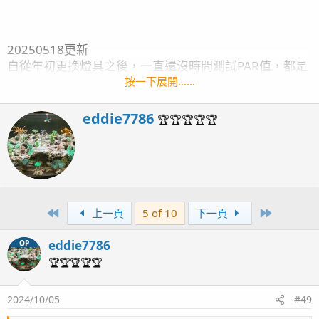
20250518更新
自從年初更換燈具之後，一直還沒時間測試PAR值，都是
用去年舊的測試值來推測，趁著這次剛好有空，跟魚友商
按一下展開……
借了PAR meter
果然跟我預想的差了不少。
W
eddie7786
🏆🏆🏆🏆🏆
r
從測試中發現 有些珊瑚慢慢長大，在附近的點只要有一
i
點點遮光，PAR值就會有差，甚至會出現水淺比水深的
t
PAR值還低，但整體而言中央區塊的PAR都很接近 ，慢慢
t
往二側減弱。
e
旁邊紀錄在完全沒有擋光的情況下，水深
n
1-2公分=900
First
Last
上一頁
5 of 10
下一頁
b
15公分=660
y
eddie7786
30公分=480
OP
🏆🏆🏆🏆🏆
底部軟體部份，因為都在造景下，剛好作為高光的遮蔽，
PAR大概落在100-200間，看遮光的狀況，除了右上著的
2024/10/05
#49
比較多只剩60，其餘的區塊都算還能接受。