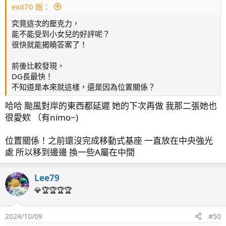
紀錄起來做為以後調整的依據
exit70 說：
另外N為0 P0.06 已經有一段時間，提高餵食等等也都進
究竟這次的壓克力，
行了，但N還是不見提升，開始增加滴定N提升N,避免失
能不能受到小女兒的好評呢？
衡。
很快就能揭曉答案了！
前後比較發現，
DG長最快！
不知道是本來就這樣，還是因為位置關係？
20250512更新
哈哈 颱風對岸的東西都延遲 她的下次再做 我那二張她也
補上一些照片
很愛欸 （有nimo~)
位置關係！之前還沒完成移動式基座 一直放在中央強光
這是斯瑪萊 雲端監測的一些數據，初期還在抓準度時 我
處 所以移到邊邊 換一些A屬在中間
是設定一天檢測2-3次，大概抓一週用蛋機校正一次，不
過目前看起來跟蛋機的數值大概還蠻一致 差0.1左右 但是
Lee79
蛋機是小數一位，校正起來會差一些，但大致上已經可以
💎🏆🏆🏆🏆
摸清楚。另外我是沒有聯動滴定，單純監控KH而已。
2024/10/09
#50