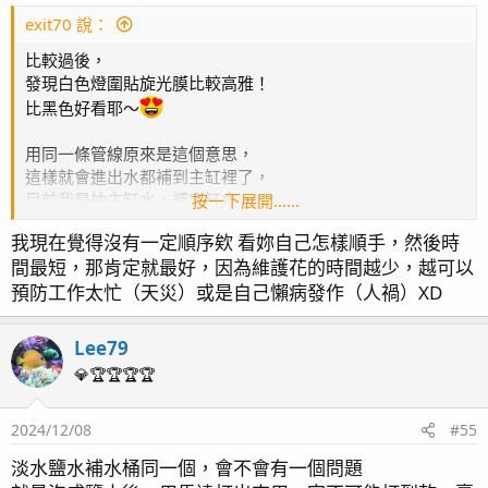
5/11更新
s
：
exit70 說：
這是我魚缸目前的現況從燈光的App中新增了幾個情景模
式 除了平常害怕光害使用的直接減弱到15 %強度 再來就
比較過後，
是這個以白光為主的維護模式也可以拿來拍照就可以很準
發現白色燈圍貼旋光膜比較高雅！
確的呈現肉眼看到的顏色。
比黑色好看耶～
用同一條管線原來是這個意思，
自從開始滴定陰陽離子之後珊瑚的顏色就變得比較濃郁還
這樣就會進出水都補到主缸裡了，
目前我是抽主缸水，補底缸水，
按一下展開……
蠻明顯的
或許可以學你都抽或補都在主缸，
我現在覺得沒有一定順序欸 看妳自己怎樣順手，然後時
這樣或許會更方便
間最短，那肯定就最好，因為維護花的時間越少，越可以
已經黏在石頭上的綠色DG 幾乎已經無法移除了
預防工作太忙（天災）或是自己懶病發作（人禍）XD
Lee79
彩虹裂片的出毛狀況也相當不錯保底的情況也更好
💎🏆🏆🏆🏆
櫻花的出毛，終於變成粉紅色的，背面的部分比較白，所
2024/12/08
#55
以特地轉過來曬
淡水鹽水補水桶同一個，會不會有一個問題