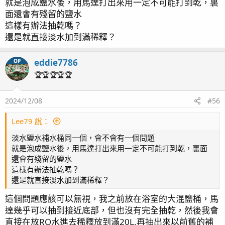
就是泡成鹽水後，用馬達打出來用一定不可能打到乾，裏
面還會有殘留的鹽水
皇冠應該會是下一個爆發性成長的珊瑚
這樣有辦法抽乾嗎？
還是就直接淡水加到滿稀釋？
紫色骨最近的出毛也是整個變得好像另外一個品種
eddie7786
OP
🏆🏆🏆🏆🏆
燈光模式調整好之後白光下的奧勒岡真的蠻漂亮的
2024/12/08
#56
Lee79 說：
米粉們
淡水鹽水補水桶同一個，會不會有一個問題
就是泡成鹽水後，用馬達打出來用一定不可能打到乾，裏面
背著蟹老闆的寄居蟹，所以可以叫他蟹蟹老闆囉XD
還會有殘留的鹽水
這樣有辦法抽乾嗎？
還是就直接淡水加到滿稀釋？
同場加映女兒女兒指定的酷洛米蟹
這個問題應該可以無視，我之前放在浴室的大混鹽桶，馬
中二動漫風的氛圍不能少
達幾乎可以抽到接近底部，但也沒有完全抽乾，然後我會
直接在放RO水進去稀釋放到滿20L,再抽出來以前舊的補