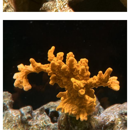
而且先前的配置其實真的非常佔位子，因為並不是符合櫃
子裡使用的款式 在購買更換濾芯的同時 一併把原本的結
構拆掉。打算自己DIY成適合自己的款式。
這個是舊的落地式的底座當初塞不進去，所以把它折彎
但其實一直以來用的都很不順，因為很佔位子，每次更換
濾芯都非常麻煩。
自行更換之後把前三道跟R O D I分開
因為真的常更換的濾芯，其實是前面三道
R ODI濾芯好好使用，基本上都能超過一年。但畢竟是
DIY的東西買得回來沒有那麼合用。R O 濾芯跟電機下面
沒有抗震的底座。
所以在上網找了相對應的抗震腳墊 直接鑽孔鎖上去，這
樣最穩