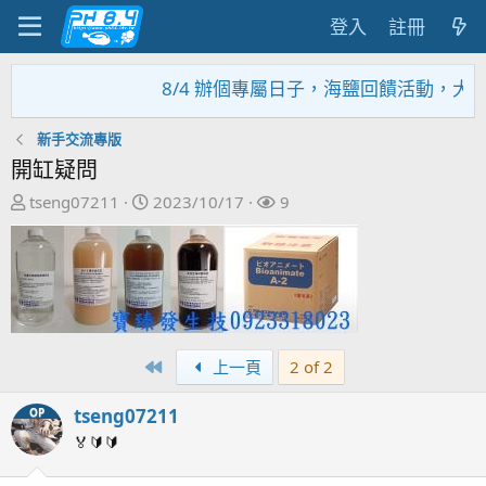
登入
註冊
8/4 辦個專屬日子，海鹽回饋活動，大家趕緊
新手交流專版
開缸疑問
主
開
關
tseng07211
2023/10/17
9
題
始
注
發
日
者
起
期
人
First
上一頁
2 of 2
tseng07211
OP
🏅🔰🔰