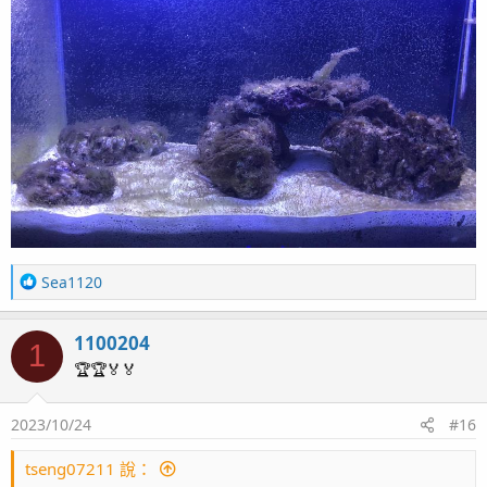
R
Sea1120
e
a
1100204
c
1
t
🏆🏆🏅🏅
i
o
2023/10/24
#16
n
s
：
tseng07211 說：