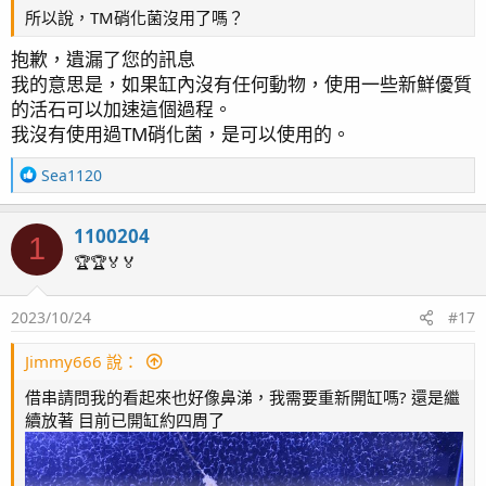
所以說，TM硝化菌沒用了嗎？
抱歉，遺漏了您的訊息
我的意思是，如果缸內沒有任何動物，使用一些新鮮優質
的活石可以加速這個過程。
我沒有使用過TM硝化菌，是可以使用的。
R
Sea1120
e
a
1100204
c
1
t
🏆🏆🏅🏅
i
o
2023/10/24
#17
n
s
：
Jimmy666 說：
借串請問我的看起來也好像鼻涕，我需要重新開缸嗎? 還是繼
續放著 目前已開缸約四周了