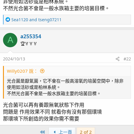
非使用如活砂或是柏林系統。
都不開燈也沒關係，硝化過程同樣在進行。
不然光合菌不會是一般水族箱主要的培菌目標。
至於為什麼要開燈？
R
Sea1120
and
tseng07211
一種可靠的解釋是，必須要有人處理硝化作用的產物：硝酸
e
鹽(NO3^-)。
a
而藻類是很好的選擇，的確，不開燈不影響硝化菌的工作，
a255354
c
A
但是工作後剩餘的硝酸鹽產物會不斷地累積，而這時就需要
t
🏆🏅🏅🏅
i
會行光合作用的藻類來幫忙處理這些過剩的無機鹽類了。
o
2024/10/13
#22
n
s
：
Willy0207 說：
光合菌是厭氧菌，它不會在一般高溶氧的培菌空間中，除非
使用如活砂或是柏林系統。
不然光合菌不會是一般水族箱主要的培菌目標。
光合菌可以再有養跟無氧狀態下作用
問題是 作用效果不同 就看你有沒有那個環境
那環境下所創造的效果你需不需要
First
上一頁
2 of 2