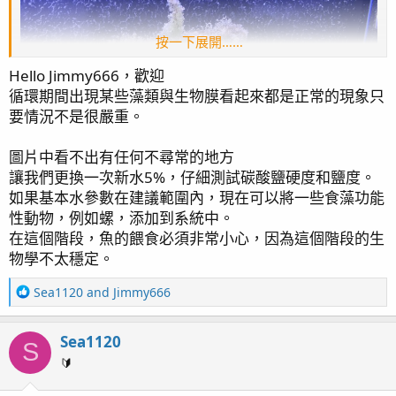
按一下展開……
Hello Jimmy666，歡迎
循環期間出現某些藻類與生物膜看起來都是正常的現象只
要情況不是很嚴重。
圖片中看不出有任何不尋常的地方
讓我們更換一次新水5%，仔細測試碳酸鹽硬度和鹽度。
如果基本水參數在建議範圍內，現在可以將一些食藻功能
性動物，例如螺，添加到系統中。
在這個階段，魚的餵食必須非常小心，因為這個階段的生
物學不太穩定。
R
Sea1120
and
Jimmy666
e
a
Sea1120
c
S
t
🔰
i
o