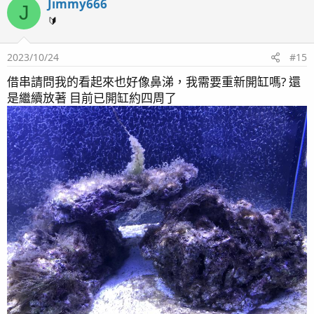
Jimmy666
J
🔰
2023/10/24
#15
借串請問我的看起來也好像鼻涕，我需要重新開缸嗎? 還
是繼續放著 目前已開缸約四周了