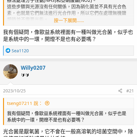
辦法處理分子性氨(NH3)和亞硝酸鹽(NO2)。
這些步驟與光源沒有任何關係，因為硝化菌並不具有光合色
素，也就是它們無法進行光合作用，所以它們在處理無機鹽
類時並不需要光能。
按一下展開……
我有個疑問，像歐益系統裡面有一種叫做光合菌，似乎也
比起光能來說，對於硝化菌更重要的是「無機碳」，即二氧
是系統中的一環，開燈不是也有必要嗎？
化碳。
就海水來說，我們並不會在海水中添加二氧化碳，因為二氧
R
Sea1120
化碳溶於水會解離出質子，使水中的氫氧根離子相對降低，
e
從而降低PH值。
a
Willy0207
c
低PH值的環境對珊瑚來說是有顯著的影響的，因為珊瑚在生
t
🔰🔰
長時會向周圍環境釋放出質子，而低PH值的環境將會使質子
i
的釋出更加困難。
o
2023/10/25
#21
n
而海水中需要無機碳進行反應的生物，它們如何獲得二氧化
s
：
碳？
tseng07211 說：
通常是從碳酸根陰離子CO3^{2-}或重碳酸根陰離子HCO3^-
我有個疑問，像歐益系統裡面有一種叫做光合菌，似乎也是
中獲得，而這種反應一般在細胞中進行，我們有時稱這種吸
系統中的一環，開燈不是也有必要嗎？
收二氧化碳的方式為「直接利用」。
光合菌是厭氧菌，它不會在一般高溶氧的培菌空間中，除
回歸正題，養水的重點並不在於燈光，你甚至整個養水時期