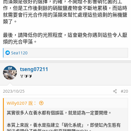
而藻類是很好的選擇，的確，不開燈不影響硝化菌的工
作，但是工作後剩餘的硝酸鹽產物會不斷地累積，而這時
就需要會行光合作用的藻類來幫忙處理這些過剩的無機鹽
類了。
最後，請降低你的光照程度，這會避免你遇到這些令人厭
煩的光合甲藻。
R
Sea1120
e
a
tseng07211
OP
c
t
🏅🔰🔰
i
o
2023/10/25
#20
n
s
：
Willy0207 說：
其實很多人在養水都有個誤區，就是認為一定要開燈。
本質上來說，養水是指建立「硝化系統」，即使缸內生態有