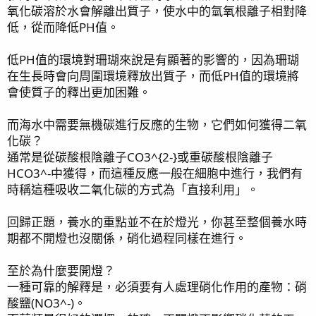
氧化碳溶於水會解離出質子，使水中的氫氧根離子相對降
低，從而降低PH值。
低PH值的環境對珊瑚來說是有顯著的影響的，因為珊瑚
在生長時會向周圍環境釋放出質子，而低PH值的環境將
會使質子的釋出更加困難。
而海水中需要無機碳進行反應的生物，它們如何獲得二氧
化碳？
通常是從碳酸根陰離子CO3^{2-}或重碳酸根陰離子
HCO3^-中獲得，而這種反應一般在細胞中進行，我們有
時稱這種吸收二氧化碳的方式為「直接利用」。
回歸正題，養水的重點並不在於燈光，你甚至整個養水時
期都不開燈也沒關係，硝化過程同樣在進行。
至於為什麼要開燈？
一種可靠的解釋是，必須要有人處理硝化作用的產物：硝
酸鹽(NO3^-)。