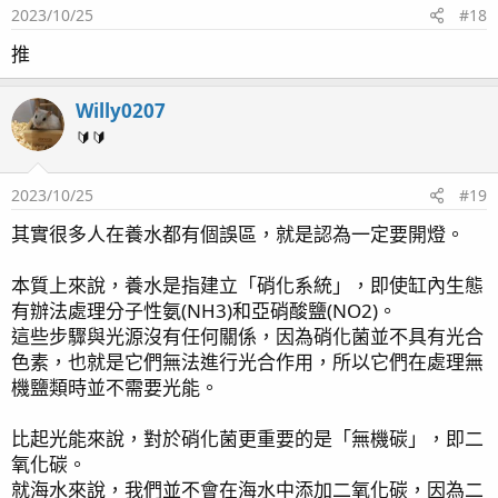
2023/10/25
#18
n
s
推
：
Willy0207
🔰🔰
2023/10/25
#19
其實很多人在養水都有個誤區，就是認為一定要開燈。
本質上來說，養水是指建立「硝化系統」，即使缸內生態
有辦法處理分子性氨(NH3)和亞硝酸鹽(NO2)。
這些步驟與光源沒有任何關係，因為硝化菌並不具有光合
色素，也就是它們無法進行光合作用，所以它們在處理無
機鹽類時並不需要光能。
比起光能來說，對於硝化菌更重要的是「無機碳」，即二
氧化碳。
就海水來說，我們並不會在海水中添加二氧化碳，因為二