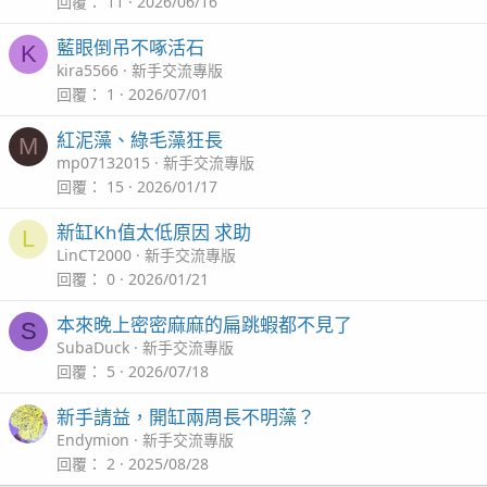
回覆
11
2026/06/16
藍眼倒吊不啄活石
K
kira5566
新手交流專版
回覆
1
2026/07/01
紅泥藻、綠毛藻狂長
M
mp07132015
新手交流專版
回覆
15
2026/01/17
新缸Kh值太低原因 求助
L
LinCT2000
新手交流專版
回覆
0
2026/01/21
本來晚上密密麻麻的扁跳蝦都不見了
S
SubaDuck
新手交流專版
回覆
5
2026/07/18
新手請益，開缸兩周長不明藻？
Endymion
新手交流專版
回覆
2
2025/08/28