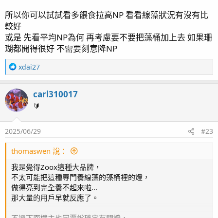
所以你可以試試看多餵食拉高NP 看看線藻狀況有沒有比
較好
或是 先看平均NP為何 再考慮要不要把藻桶加上去 如果珊
瑚都開得很好 不需要刻意降NP
R
xdai27
e
a
carl310017
c
t
🔰
i
o
2025/06/29
#23
n
s
：
thomaswen 說：
我是覺得Zoox這種大品牌，
不太可能把這種專門養線藻的藻桶裡的燈，
做得亮到完全養不起來啦...
那大量的用戶早就反應了。
不過下面樓主也回覆說確定有開燈，