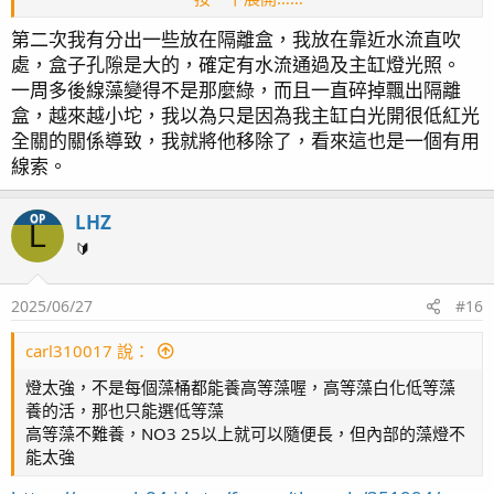
我之前曾經把一球線藻放在只有室內光的整理箱內超過一
第二次我有分出一些放在隔離盒，我放在靠近水流直吹
年，雖然沒長但也沒爛，之後放回藻缸內打24hr光後又直接
處，盒子孔隙是大的，確定有水流通過及主缸燈光照。
開始正常生長了。所以我認為光太弱導致死亡其實也沒那麼
容易，倒是太強的可能性還高一些。
一周多後線藻變得不是那麼綠，而且一直碎掉飄出隔離
盒，越來越小坨，我以為只是因為我主缸白光開很低紅光
樓主下次要再補藻時也許可以試試分出一點另外養在裝缸內
全關的關係導致，我就將他移除了，看來這也是一個有用
水打氣的容器中以及主缸內，看看和藻桶裡的表現會不會有
線索。
差異。
LHZ
OP
L
🔰
2025/06/27
#16
carl310017 說：
燈太強，不是每個藻桶都能養高等藻喔，高等藻白化低等藻
養的活，那也只能選低等藻
高等藻不難養，NO3 25以上就可以隨便長，但內部的藻燈不
能太強