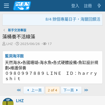
登入
註冊
8/4 辦個專屬日子，海鹽回饋活動，
新手交流專版
藻桶養不活線藻
主
開
關
LHZ
2025/06/26
17
題
始
注
發
日
者
藍洞海洋館
起
期
天然海水▪各國珊瑚▫海水魚▪各式硬體設備▫魚缸設計規
人
劃▪維護保養
０９８０９９７８８９ ＬＩＮＥ ＩＤ：ｈａｒｒｙ
ｓｈｉｔ
First
Last
上一頁
2 of 4
下一頁
LHZ
OP
L