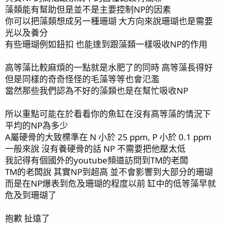
藻類能有幫助但是並不是主要控制NP的因素
你可以把藻類想成另一種珊瑚 大方向來說珊瑚也是需要
光以及養分
有些珊瑚例如鈕扣 也能達到跟藻類一樣吸收NP的作用
高等藻比較麻煩的一點就是水肥了的同時 高等藻長得好
但是同樣的奇奇怪怪的毛藻等等也會氾濫
當然那些我們認為不好的藻類也是在幫忙吸收NP
所以重點可能在於看看你的魚缸在沒有高等藻的情況下
平均的NP為多少
A屬硬骨的大致標準在 N 小於 25 ppm, P 小於 0.1 ppm
一般來說 沒有養硬骨的話 NP 不需要把他壓太低
我記得有個國外的youtube頻道訪問到TM的老闆
TM的老闆說 其實NP到超高 並不會影響到大部分的珊瑚
而是在NP爆表到危及珊瑚的程度以前 缸中的低等藻早就
危及到珊瑚了
抱歉 扯遠了