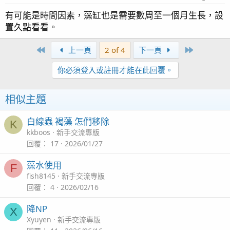
有可能是時間因素，藻缸也是需要數周至一個月生長，設
置久點看看。
First
Last
上一頁
2 of 4
下一頁
你必須登入或註冊才能在此回覆。
相似主題
白線蟲 褐藻 怎們移除
K
kkboos
新手交流專版
回覆
17
2026/01/27
藻水使用
F
fish8145
新手交流專版
回覆
4
2026/02/16
降NP
X
Xyuyen
新手交流專版