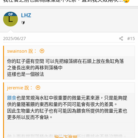
LHZ
OP
L
🔰
2025/06/27
#15
swainson 說：
你的缸子還有空間 可以先把線藻綁在石頭上放在魚缸角落
之後長出來的再移到藻桶中
這樣也是一個辦法
jeremie 說：
餵食
也是常規海水缸中很重要的微量元素來源，只是能夠提
供的量隨著餵的東西和量的不同可能會有很大的差異。
因此生物量大的缸子也有可能因為餵食所提供的微量元素也
更多所以反而不會缺。
他上面有提到藻桶內有長其他藻，所以應該也不是沒開燈。
按一下展開……