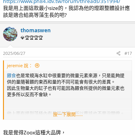
https://www.ph84.idv.tw/forum/threads/351994/
我是用上面這款最小size的，我認為他的燈跟整體設計應
該是適合給高等藻生長的吧?
thomaswen
💎🏆🏆🏆🏆
2025/06/27
#17
jeremie 說：
餵食
也是常規海水缸中很重要的微量元素來源，只是能夠提
供的量隨著餵的東西和量的不同可能會有很大的差異。
因此生物量大的缸子也有可能因為餵食所提供的微量元素也
更多所以反而不會缺。
他上面有提到藻桶內有長其他藻，所以應該也不是沒開燈。
按一下展開……
我之前曾經把一球線藻放在只有室內光的整理箱內超過一
年，雖然沒長但也沒爛，之後放回藻缸內打24hr光後又直接
我是覺得Zoox這種大品牌，
開始正常生長了。所以我認為光太弱導致死亡其實也沒那麼