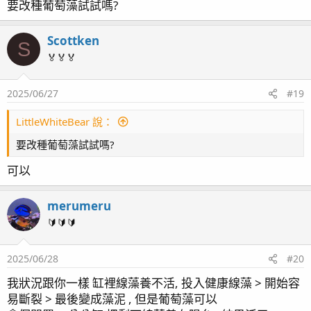
要改種葡萄藻試試嗎?
Scottken
S
🏅🏅🏅
2025/06/27
#19
LittleWhiteBear 說：
要改種葡萄藻試試嗎?
可以
merumeru
🔰🔰🔰
2025/06/28
#20
我狀況跟你一樣 缸裡線藻養不活, 投入健康線藻 > 開始容
易斷裂 > 最後變成藻泥 , 但是葡萄藻可以