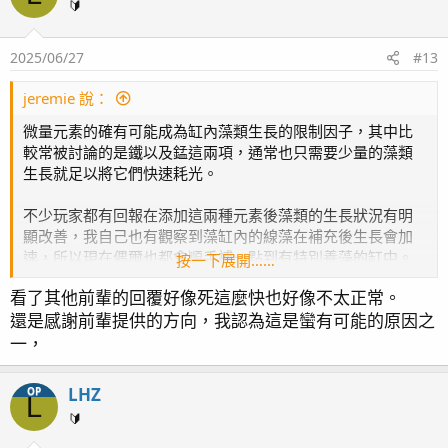
🔰
2025/06/27
#13
jeremie 說：
微量元素的確有可能成為缸內藻類生長的限制因子，其中比
較常被討論的是鐵以及錳這兩項，通常也只需要少量的藻類
生長就足以將它們快速耗光。
不少玩家都有回報在添加這兩種元素後藻類的生長狀況有明
顯改善，我自己也有觀察到藻缸內的線藻在補充後生長會加
速，所以現在偶爾也都會順手補一點到有特別養藻的缸中。
按一下展開……
看了其他前輩的回覆好像死這麼快也好像不太正常。
Chemistry And The Aquarium: Iron In A Reef Tank
還是感謝前輩提供的方向，我認為這是蠻有可能的原因之
有興趣可以參考一下這篇，裡頭也有提到一些添加鐵可能提
供的幫助。
一，
LHZ
OP
L
🔰