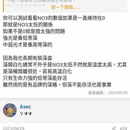
所以也不是這個問題。
按一下展開……
繼續追蹤下去看看，
你可以測試看看NO3的數值如果是一直維持在0
有沒有大神能找出原因了。
那就是NO3太低的關係
如果不是0就是燈太強的問題
強光是養低等藻
中弱光才是養高等藻的
因為我也長期有裝藻盒
藻類白化通常不外乎是NO3太低不然就是溫度太高，尤其
是藻桶燈離很近，容易高溫白化
只有生命力強的低等藻能存活
雖然用的是有品牌的藻桶，但藻不能存活也是事實
最後編輯：
2025/06/29
Asec
🏅🔰🔰
2025/06/29
#24