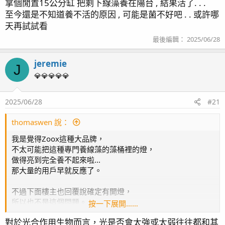
拿個閒置15公分缸 把剩下線藻養在陽台 , 結果活了. . .
至今還是不知道養不活的原因 , 可能是菌不好吧 . . 或許哪
天再試試看
最後編輯：
2025/06/28
jeremie
J
💎💎💎💎💎
2025/06/28
#21
thomaswen 說：
我是覺得Zoox這種大品牌，
不太可能把這種專門養線藻的藻桶裡的燈，
做得亮到完全養不起來啦...
那大量的用戶早就反應了。
不過下面樓主也回覆說確定有開燈，
所以也不是這個問題。
按一下展開……
繼續追蹤下去看看，
對於光合作用生物而言，光是否會太強或太弱往往都和其
有沒有大神能找出原因了。