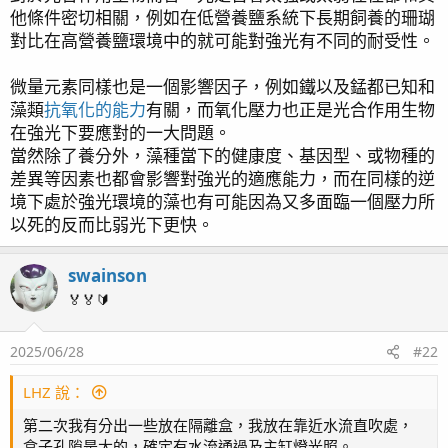
他條件密切相關，例如在低營養鹽系統下長期飼養的珊瑚
對比在高營養鹽環境中的就可能對強光有不同的耐受性。
微量元素同樣也是一個影響因子，例如鐵以及錳都已知和
藻類
抗氧化的能力
有關，而氧化壓力也正是光合作用生物
在強光下要應對的一大問題。
當然除了養分外，藻種當下的健康度、基因型、或物種的
差異等因素也都會影響對強光的適應能力，而在同樣的逆
境下處於強光環境的藻也有可能因為又多面臨一個壓力所
以死的反而比弱光下更快。
swainson
🏅🏅🔰
2025/06/28
#22
LHZ 說：
第二次我有分出一些放在隔離盒，我放在靠近水流直吹處，
盒子孔隙是大的，確定有水流通過及主缸燈光照。