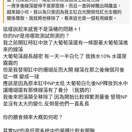
一周多後線藻變得不是那麼綠，而且一直碎掉飄出隔離盒，
越來越小坨，我以為只是因為我主缸白光開很低紅光全關的
關係導致，我就將他移除了，看來這也是一個有用線索。
這樣說起來感覺不是藻桶的問題＋1
你的NP是用哪款測試劑測的？
我之前開缸時缸中放了大葡萄藻還有一條跟著大葡萄藻進
來的線藻
大葡萄藻越長越密 有一天一半白化了 我換水10% 水還是
霧霧的
但是我發現缸中的珊瑚反而大開 線藻在那之後幾個月後
從一條 變成一球
應該是因為原本缸中NP太低 大葡萄白化後NP釋放到水中
讓珊瑚還有那條線藻有了養分 （我猜的）
我後來把藻類全移除了 因為開始比較頻繁測量後 發現NP
並沒有太大的變化 反倒是他們一直亂長
你的餵食頻率大概如何呢？
其實NP的高低跟系統中的菌種比較有關聯