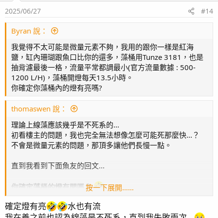
2025/06/27
#14
Byran 說：
我覺得不太可能是微量元素不夠，我用的跟你一樣是紅海
鹽，缸內珊瑚跟魚口比你的還多，藻桶用Tunze 3181，也是
抽背濾最後一格，流量平常都調最小(官方流量數據 : 500-
1200 L/H)，藻桶開燈每天13.5小時。
你確定你藻桶內的燈有亮嗎?
thomaswen 說：
理論上線藻應該幾乎是不死系的...
初看樓主的問題，我也完全無法想像怎麼可能死那麼快...？
不會是微量元素的問題，那頂多讓他們長慢一點。
直到我看到下面魚友的回文...
你確定藻桶的燈有開嗎？
按一下展開……
確定燈有亮
水也有流
這應該是最有可能的了...
我在養之前也認為線藻是不死系，直到我失敗兩次...