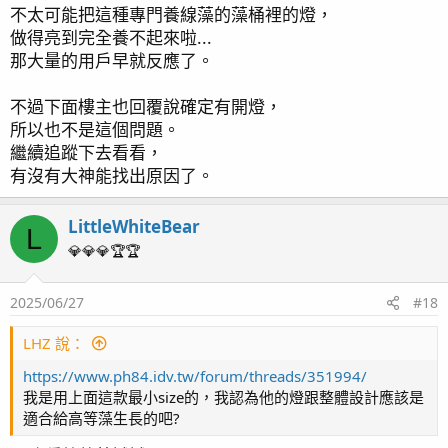
容易，倒是太強的可能性還高一些。
不太可能把這種專門養線藻的藻桶裡的燈，
做得亮到完全養不起來啦...
樓主下次要再補藻時也許可以試試分出一點另外養在裝缸內
那大量的用戶早就反應了。
水打氣的容器中以及主缸內，看看和藻桶裡的表現會不會有
差異。
不過下面樓主也回覆說確定有開燈，
所以也不是這個問題。
繼續追蹤下去看看，
有沒有大神能找出原因了。
LittleWhiteBear
L
💎💎💎🏆🏆
2025/06/27
#18
LHZ 說：
https://www.ph84.idv.tw/forum/threads/351994/
我是用上面這款最小size的，我認為他的燈跟整體設計應該是
適合給高等藻生長的吧?