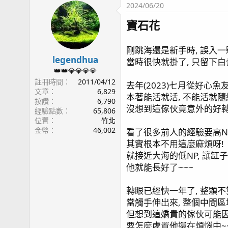
2024/06/20
寶石花
剛跳海還是新手時, 誤入一
legendhua
當時很快就掛了, 只留下白
👑👑💎💎💎💎
註冊時間
2011/04/12
去年(2023)七月從好心魚
文章
6,829
本著能活就活, 不能活就
按讚
6,790
沒想到這傢伙竟意外的好轉
經驗點數
65,806
位置
竹北
金幣
46,002
看了很多前人的經驗要高NP
其實根本不用這麼麻煩呀!
就接近大海的低NP, 讓缸子
他就能長好了~~~
轉眼已經快一年了, 整顆不
當觸手伸出來, 整個中間區域
但想到這嬌貴的傢伙可能因為
要怎麼處置他還在煩惱中~