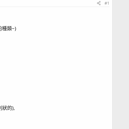
#1
種類~)
狀的),