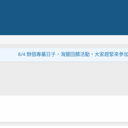
8/4 辦個專屬日子，海鹽回饋活動，大家趕緊來參加~~~~