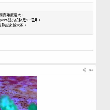
ra飼養難度還大，
opora最高紀錄是13個月。
紅單胞越來越大顆，
#4