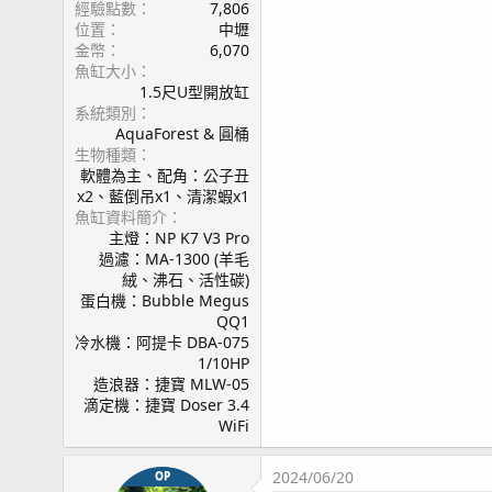
經驗點數
7,806
位置
中壢
金幣
6,070
魚缸大小
1.5尺U型開放缸
系統類別
AquaForest & 圓桶
生物種類
軟體為主、配角：公子丑
x2、藍倒吊x1、清潔蝦x1
魚缸資料簡介
主燈：NP K7 V3 Pro
過濾：MA-1300 (羊毛
絨、沸石、活性碳)
蛋白機：Bubble Megus
QQ1
冷水機：阿提卡 DBA-075
1/10HP
造浪器：捷寶 MLW-05
滴定機：捷寶 Doser 3.4
WiFi
2024/06/20
OP