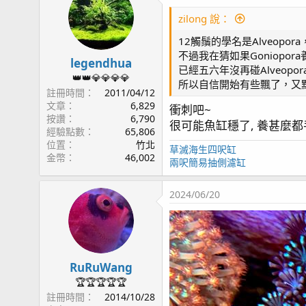
zilong 說：
12觸鬚的學名是Alveop
不過我在猜如果Goniopor
legendhua
已經五六年沒再碰Alveo
👑👑💎💎💎💎
所以自信開始有些飄了，又點燃了
註冊時間
2011/04/12
文章
6,829
衝刺吧~
按讚
6,790
很可能魚缸穩了, 養甚麼都
經驗點數
65,806
位置
竹北
草滅海生四呎缸
金幣
46,002
兩呎簡易抽側濾缸
2024/06/20
RuRuWang
🏆🏆🏆🏆🏆
註冊時間
2014/10/28