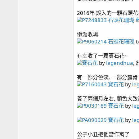
2016年 誤入的一顆石頭花
P7248833 石頭花珊瑚
慘澹收場
P9060214 石頭花珊瑚
b
有幸收了一顆寶石花~
寶石花
by
legendhua
, 
有一部分色淡, 一部分露骨
P7160043 寶石花
by
le
養了兩個月左右, 顏色大致
P9030189 寶石花
by
le
PA090029 寶石花
by
le
公子小丑把他當作窩了