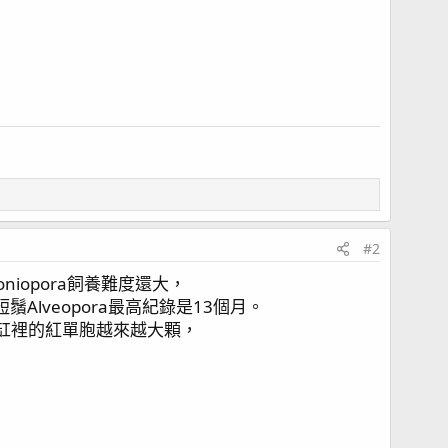
#2
niopora飼養難度還大，
鬚Alveopora最高紀錄是13個月。
我缸裡的紅單胞越來越大顆，