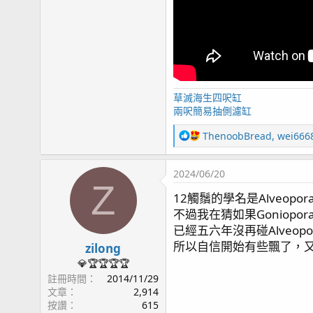
草滅海生四呎缸
兩呎簡易抽側濾缸
R
ThenoobBread
,
wei666
e
a
2024/06/20
c
Z
t
12觸鬚的學名是Alveop
i
不過我在猜如果Goniopo
o
n
已經五六年沒再碰Alve
s
所以自信開始有些飄了，又點燃
zilong
：
💎🏆🏆🏆🏆
註冊時間
2014/11/29
文章
2,914
按讚
615