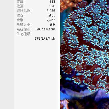
文章
988
按讚
920
經驗點數
6,256
位置
新北
金幣
7,463
魚缸大小
6呎
系統類別
FaunaMarin
生物種類
SPS/LPS/Fish