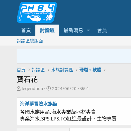
首頁
討論區
最新消息
會員
討論區總版面
首頁
討論區
水族討論區
珊瑚、軟體
寶石花
主
開
關
legendhua
2024/06/20
4
題
始
注
發
日
者
海洋夢冒險水族館
起
期
各國水族用品.海水專業級器材專賣
人
專業海水.SPS.LPS.FO缸造景設計、生物專賣