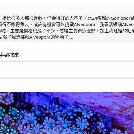
ora，相信很多人都很喜歡，但養得好的人不多，比24觸鬚的Goniopo
a養得不錯得魚友，或許有機會可以挑戰Alveopora。我養活短鬚Alve
pora啦，主要是價格也漲了不少，看樓主養得這麼好，加上我缸裡的
我想挑戰Alveopora的衝動了....
手到擒來~