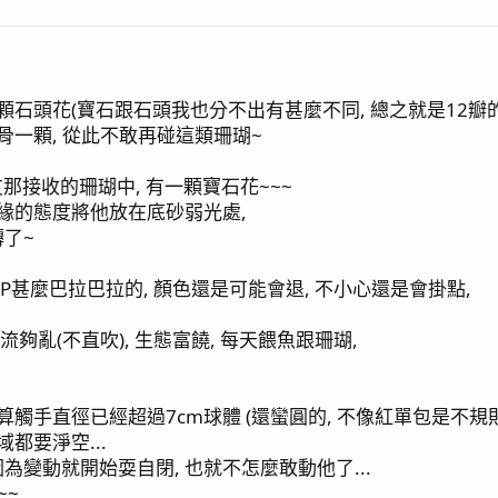
顆石頭花(寶石跟石頭我也分不出有甚麼不同, 總之就是12瓣的
骨一顆, 從此不敢再碰這類珊瑚~
友那接收的珊瑚中, 有一顆寶石花~~~
隨緣的態度將他放在底砂弱光處,
了~
甚麼巴拉巴拉的, 顏色還是可能會退, 不小心還是會掛點,
流夠亂(不直吹), 生態富饒, 每天餵魚跟珊瑚,
算觸手直徑已經超過7cm球體 (還蠻圓的, 不像紅單包是不規則
都要淨空...
變動就開始耍自閉, 也就不怎麼敢動他了...
~~