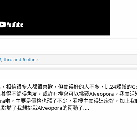
8
,
thro
and 6 others
ora，相信很多人都很喜歡，但養得好的人不多，比24觸鬚的Go
ra養得不錯得魚友，或許有機會可以挑戰Alveopora。我養活短
opora啦，主要是價格也漲了不少，看樓主養得這麼好，加上
了我想挑戰Alveopora的衝動了....