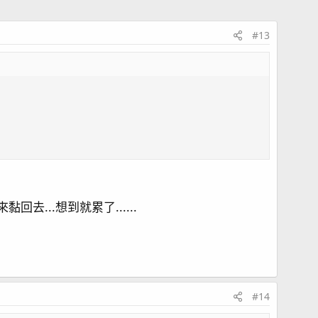
#13
...想到就累了......
#14