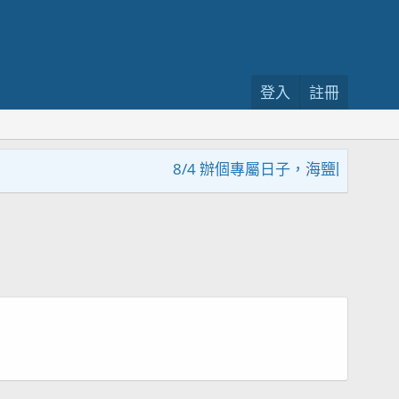
登入
註冊
8/4 辦個專屬日子，海鹽回饋活動，