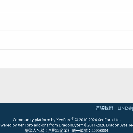
連絡我們
LINE:@
®
Community platform by XenForo
© 2010-2024 XenForo Ltd.
 powered by
XenForo add-ons from DragonByte™
©2011-2026
DragonByte Te
營業人名稱：八點四企業社 統一編號：25953834