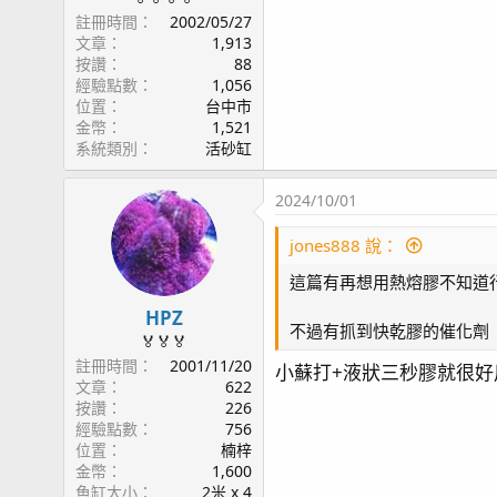
註冊時間
2002/05/27
文章
1,913
按讚
88
經驗點數
1,056
位置
台中市
金幣
1,521
系統類別
活砂缸
2024/10/01
jones888 說：
這篇有再想用熱熔膠不知道行
HPZ
不過有抓到快乾膠的催化劑
🏅🏅🏅
註冊時間
2001/11/20
小蘇打+液狀三秒膠就很好
文章
622
按讚
226
經驗點數
756
位置
楠梓
金幣
1,600
魚缸大小
2米 x 4