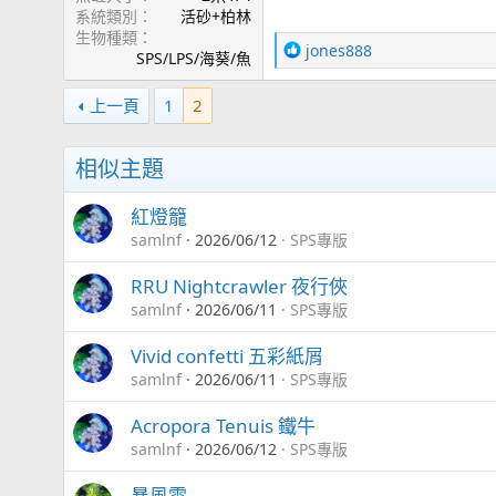
系統類別
活砂+柏林
生物種類
R
jones888
SPS/LPS/海葵/魚
e
a
上一頁
1
2
c
t
i
相似主題
o
n
紅燈籠
s
：
samlnf
2026/06/12
SPS專版
RRU Nightcrawler 夜行俠
samlnf
2026/06/11
SPS專版
Vivid confetti 五彩紙屑
samlnf
2026/06/11
SPS專版
Acropora Tenuis 鐵牛
samlnf
2026/06/12
SPS專版
暴風雪