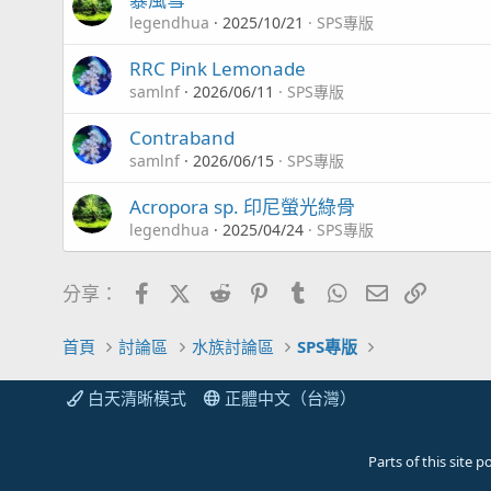
legendhua
2025/10/21
SPS專版
RRC Pink Lemonade
samlnf
2026/06/11
SPS專版
Contraband
samlnf
2026/06/15
SPS專版
Acropora sp. 印尼螢光綠骨
legendhua
2025/04/24
SPS專版
Facebook
X (Twitter)
Reddit
Pinterest
Tumblr
WhatsApp
電子郵件
連結
分享：
首頁
討論區
水族討論區
SPS專版
白天清晰模式
正體中文（台灣）
Parts of this site