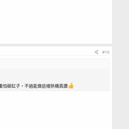
#16
重怕砸缸子，不過能做這樣拱橋真讚