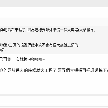
難用活石來黏了, 因為這樣要額外準備一個大容器(大橘箱?) ,
~
巨物進缸, 真的很難保證水質不會有個大震盪之類的~
呀~
自己再倒一次就換~哈哈哈~
的要放進去的時候就大工程了 要弄個大橘桶再把珊瑚搞下來黏回去