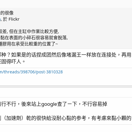
A 出的很像
a
, 於 Flickr
差, 但在主缸中作業比較方便,
膠黏在表面的小碎石很容易就會脫落,
種膠用在承受比較重的位置了~
那种？如果是的话捏成团然后像堵漏王一样放在连接处，再用
坚固得吓人。
um/threads/398706/post-3810328
行不行，後來站上google查了ㄧ下，不行容易掉
劑（加速劑）乾的很快給沒耐心黏的参考，有考慮來黏小顆的