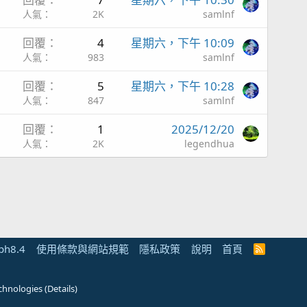
人氣
2K
samlnf
回覆
4
星期六，下午 10:09
人氣
983
samlnf
回覆
5
星期六，下午 10:28
人氣
847
samlnf
回覆
1
2025/12/20
人氣
2K
legendhua
ph8.4
使用條款與網站規範
隱私政策
說明
首頁
R
S
S
chnologies
(
Details
)