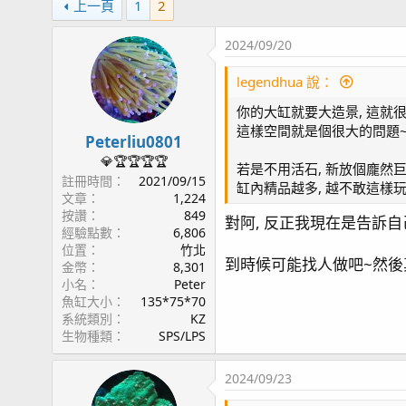
上一頁
1
2
2024/09/20
legendhua 說：
你的大缸就要大造景, 這就很
這樣空間就是個很大的問題
Peterliu0801
💎🏆🏆🏆🏆
若是不用活石, 新放個龐然
註冊時間
2021/09/15
缸內精品越多, 越不敢這樣玩
文章
1,224
按讚
849
對阿, 反正我現在是告訴
經驗點數
6,806
位置
竹北
到時候可能找人做吧~然後真
金幣
8,301
小名
Peter
魚缸大小
135*75*70
系統類別
KZ
生物種類
SPS/LPS
2024/09/23