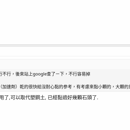
不行，後來站上google查了ㄧ下，不行容易掉
（加速劑）乾的很快給沒耐心黏的参考，有考慮來黏小顆的，大顆的
用了,可以取代塑鋼土, 已經黏過好幾顆石頭了.