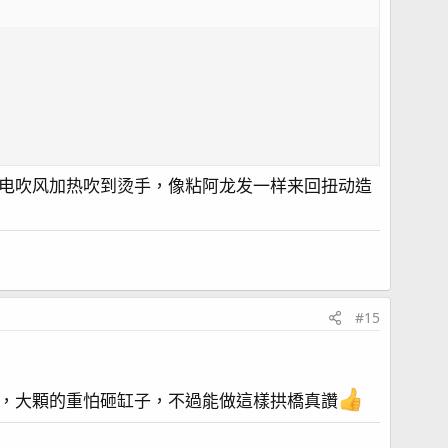
电吹风加热吹到烫手，像粘阿龙发一样来回扭动造
#15
，大顆的重怕砸缸子，不過能做這樣拱橋真讚