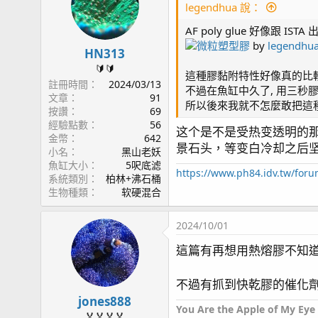
legendhua 說：
AF poly glue 好像跟 IST
微粒塑型膠
by
legendhu
HN313
🔰🔰
這種膠黏附特性好像真的比較
註冊時間
2024/03/13
不過在魚缸中久了, 用三秒
文章
91
所以後來我就不怎麼敢把這
按讚
69
經驗點數
56
这个是不是受热变透明的
金幣
642
景石头，等变白冷却之后
小名
黑山老妖
魚缸大小
5呎底滤
https://www.ph84.idv.tw/for
系統類別
柏林+沸石桶
生物種類
软硬混合
2024/10/01
這篇有再想用熱熔膠不知道
不過有抓到快乾膠的催化
jones888
You Are the Apple of My Eye
🏅🏅🏅🏅