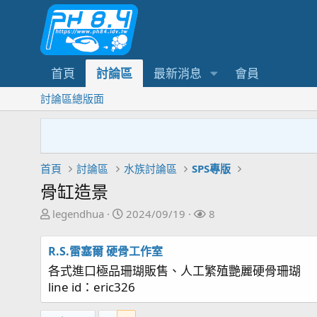
首頁
討論區
最新消息
會員
討論區總版面
首頁
討論區
水族討論區
SPS專版
骨缸造景
主
開
關
legendhua
2024/09/19
8
題
始
注
發
日
者
R.S.雷塞爾 硬骨工作室
起
期
各式進口極品珊瑚販售、人工繁殖艷麗硬骨珊瑚
人
line id：eric326