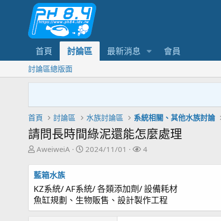
首頁
討論區
最新消息
會員
討論區總版面
首頁
討論區
水族討論區
系統相關、其他水族討論
請問長時間綠泥還能怎麼處理
主
開
關
AweiweiA
2024/11/01
4
題
始
注
發
日
者
藍箱水族
起
期
KZ系統/ AF系統/ 各類添加劑/ 設備耗材
人
魚缸規劃、生物販售、設計製作工程