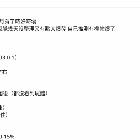
月有了時好時壞
感覺幾天沒整理又有點大爆發 自己推測有機物爆了
3-0.1）
7左右
國後（都沒看到屍體）
）
凍）
止住）
-15%