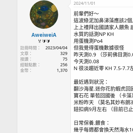
2024/11/01
前輩們好～
這波綠泥加鼻涕藻應該2個
上上禮拜出國請家人餵魚 
水質的話測NP KH
AweiweiA
用蛋機測Po4
🏅🔰🔰
但我覺得蛋機數據很怪
註冊時間
2023/04/04
文章
329
昨天測0.9 （莎莉佛目測0.0
按讚
75
今天測0.08
經驗點數
256
N 很淡趨近零 KH 7.5-7.
金幣
1,370
最近遇到狀況：
翻沙海星.迷你花豹蝦虎回
寶石花 單苞回國後 （卡藻
米粉昨天 （莫名其妙布朗
鈕扣病9月左右 （目前已
日常保養.餵食：
幾乎每週都會換天然海水10