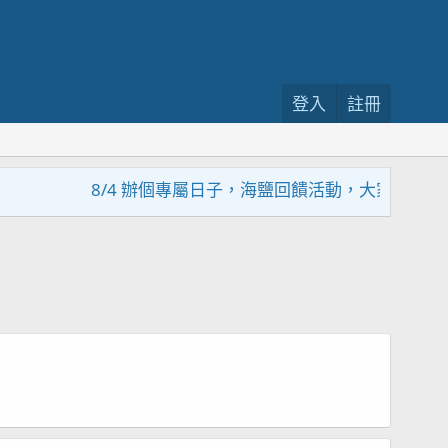
登入
註冊
8/4 辦個專屬日子，海鹽回饋活動，大家趕緊來參加~~~