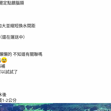
偶爾定點餵腦類
ear.加大並縮短換水間距
（還在運送中）
蟹懶懶的 不知道有關聯嗎
嗎
再補
可以試試了
水後
1-2公分