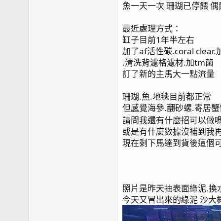
魚一天一次 珊瑚已停餵 
最近處理方式：
缸子目前1年半左右
加了af活性碳.coral cl
.清洗背濾格濾材.加tm菌
訂了新的主馬大一點流量 
珊瑚.魚.地毯目前都正常
但感覺海參.翻砂螺.寄居
請問我還有什麼招可以做
或是有什麼數據沒補到我
現在剩下馬達到貨後這個
照片是昨天抽表面綠泥.換
今天又冒出來的綠泥 沙大概