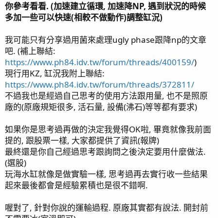
你參考看看. (加速建立循環, 加速降NP, 遇到狀況的時候
多加一些可以快速(相較不做動作)調整缸況)
我可能只有分享過用菌來處理ugly phase跟降np的文章
吧. (補上聯結:
https://www.ph84.idv.tw/forum/threads/400159/
)
現行用KZ, 缸況我附上聯結:
https://www.ph84.idv.tw/forum/threads/372811/
不過我也是經過自己思考的使用方法跟用量, 也不是照原
廠的(原廠規矩很多, 活石量, 設備(沸石)等等都有要求)
如果你是思考過再做的決定我覺得OK啦, 畢竟就像我前面
提的, 跟股票一樣, 大家都提供了資訊(報牌)
最終還是你自己經過思考跟詢問之後決定要用什麼做法.
(選股)
玩海水缸就像是做實驗一樣, 思考過再去實行收一些結果
起來最後都會是經驗累積也是很不錯啊.
喔對了, 針對你說的運輸過程. 原廠其實都有說法. 開封前