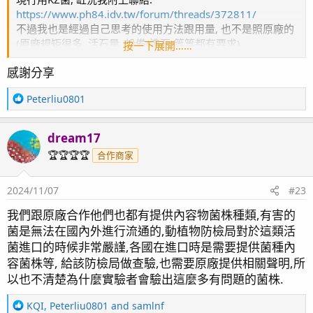
https://www.ph84.idv.tw/forum/threads/372811/
不過我也是經過自己思考的使用方法跟用量, 也不是照原廠的
(原廠規矩很多, 活石量, 設備(沸石)等等都有要求)
按一下展開……
感謝分享
如果你是思考過再做的決定我覺得OK啦, 畢竟就像我前面提
的, 跟股票一樣, 大家都提供了資訊(報牌)
R
Peterliu0801
最終還是你自己經過思考跟詢問之後決定要用什麼做法.(選股)
e
玩海水缸就像是做實驗一樣, 思考過再去實行收一些結果起來
a
最後都會是經驗累積也是很不錯啊.
dream17
c
t
🏆🏆🏆🏆
合作商家
喔對了, 針對你說的運輸過程. 原廠其實都有說法. 開封前不需
i
要冰(室溫即可)
o
當然相信不相信也是看個人, 哈哈(其實我也是很懷疑)
2024/11/07
#23
n
s
但蠻多餵食類的KZ AA CV, 或是紅海AB+都是這個說法. (也許
我們跟原廠合作他們也都有提供內容物菌株種類,有害的
：
密封不會被汙染就不用冰吧)
菌是無法在國內外進行流通的,動植物防檢局對於這類活
但這也代表開封後即使有冰也要儘快用完不然應該效果會越
菌進口的時候非常嚴謹,各國在進口時是需要提供菌種內
來越差. (同樣這也是我自己的看法, 給你參考)
容菌株等, 給該防檢局做查驗,也需要原廠提供相關聲明,所
以也不清楚為什麼實驗者會驗出這麼多有問題的菌株.
R
KQI
,
Peterliu0801
and
samlnf