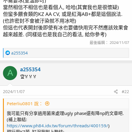
不需要冰(室溫即可)
當然相信不相信也是看個人, 哈哈(其實我也是很懷疑)
但蠻多餵食類的KZ AA CV, 或是紅海AB+都是這個說法.
(也許密封不會被汙染就不用冰吧)
但這也代表開封後即使有冰也要儘快用完不然應該效果會
越來越差. (同樣這也是我自己的看法, 給你參考)
最後編輯：
2024/11/07
R
a255354
e
a
a255354
c
A
t
🏆🏅🏅🏅
i
o
2024/11/07
#22
n
s
：
Peterliu0801 說：
我可能只有分享過用菌來處理ugly phase還有降np的文章吧.
(補上聯結:
https://www.ph84.idv.tw/forum/threads/400159/
)
現行用KZ菌, 缸況我附上聯結: