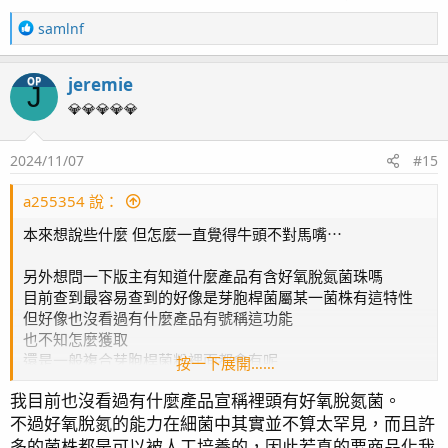
R
samlnf
e
a
jeremie
OP
c
J
t
💎💎💎💎💎
i
o
2024/11/07
#15
n
s
：
a255354 說：
本來想說些什麼 但怎麼一直覺得牛頭不對馬嘴⋯
另外想問一下版主有知道什麼產品有含好氧脫氮菌珠嗎
目前查到最容易查到的好像是芽胞桿菌屬某一菌株有這特性
但好像也沒看過有什麼產品有號稱這功能
也不知怎麼獲取
還是一般複合芽胞桿菌粉裡面都會有呢
按一下展開……
光合菌好像要在厭氧有光照環境效果也挺不錯的
我目前也沒看過有什麼產品宣稱裡頭有好氧脫氮菌。
但要厭氧又有光照 缸中環境感覺好難
不過好氧脫氮的能力在細菌中其實並不算太罕見，而且許
多的菌株都是可以被人工培養的，因此若真的要商品化我