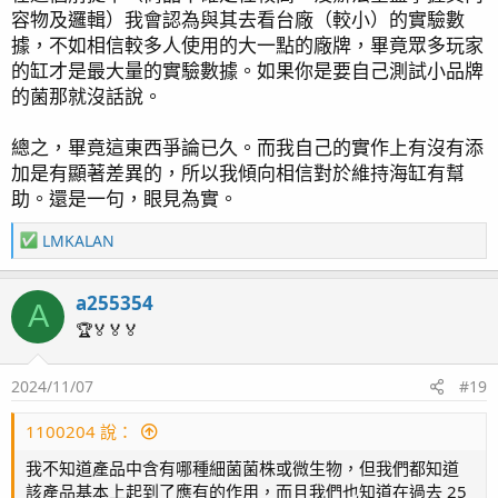
容物及邏輯）我會認為與其去看台廠（較小）的實驗數
據，不如相信較多人使用的大一點的廠牌，畢竟眾多玩家
的缸才是最大量的實驗數據。如果你是要自己測試小品牌
的菌那就沒話說。
總之，畢竟這東西爭論已久。而我自己的實作上有沒有添
加是有顯著差異的，所以我傾向相信對於維持海缸有幫
助。還是一句，眼見為實。
R
LMKALAN
e
a
a255354
c
A
t
🏆🏅🏅🏅
i
o
2024/11/07
#19
n
s
：
1100204 說：
我不知道產品中含有哪種細菌菌株或微生物，但我們都知道
該產品基本上起到了應有的作用，而且我們也知道在過去 25