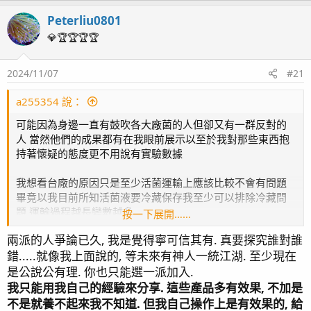
是有顯著差異的，所以我傾向相信對於維持海缸有幫助。還
是一句，眼見為實。
Peterliu0801
💎🏆🏆🏆🏆
2024/11/07
#21
a255354 說：
可能因為身邊一直有鼓吹各大廠菌的人但卻又有一群反對的
人 當然他們的成果都有在我眼前展示以至於我對那些東西抱
持著懷疑的態度更不用說有實驗數據
我想看台廠的原因只是至少活菌運輸上應該比較不會有問題
畢竟以我目前所知活菌液要冷藏保存我至少可以排除冷藏問
題 運輸過程越長變數越多
按一下展開……
或是版主可以分享用過有顯著差異的產品？
兩派的人爭論已久, 我是覺得寧可信其有. 真要探究誰對誰
如有在你自己的文章分享過 我在去爬文 感謝
錯.....就像我上面說的, 等未來有神人一統江湖. 至少現在
是公說公有理. 你也只能選一派加入.
我只能用我自己的經驗來分享. 這些產品多有效果, 不加是
不是就養不起來我不知道. 但我自己操作上是有效果的, 給