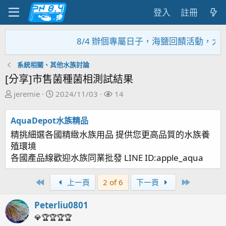
登入
註冊
8/4 辦個專屬日子，海鹽回饋活動，大家趕緊
系統相關、其他水族討論
[分享]市售菌種菌相測試結果
主
開
關
jeremie
2024/11/03
14
題
始
注
發
日
者
AquaDepot水族精品
起
期
精挑細選各國精緻水族用品 提供您更高品質的水族養
人
殖環境
各國產品線歡迎水族同業批發 LINE ID:apple_aqua
First
Last
上一頁
2 of 6
下一頁
Peterliu0801
💎🏆🏆🏆🏆