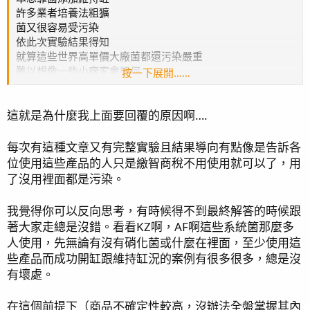
許多業者培養法粗獷
菌又很容易受污染
依此次實驗結果得知
就算這些世界高單價大廠菌都還污染嚴重
難以想像一些小廠家會如何
按一下展開……
加上如版主所說
我也很少查到
這就是為什麼我上面要回覆的原因啊….
廠商展示產品測試結果
最多就拿實驗室對某菌種研究數據來展示
而非展示產品本身數據
每次有這種文章又有完整實驗且結果導向有點像是告訴各
這些原因使我不知該不該使用
位使用這些產品的人只是繳智商稅不用使用就可以了，用
了沒用裡面都是污染。
版主說的產品我也有查到 只是也沒用過
加上問過商家一些問題
我覺得你可以反向思考，有時候得不到最終解答的時候跟
感覺好像也不是特別針對海缸開發
著大家走總是沒錯。看看KZ啊，AF啊這些系統箘那麼多
測試不夠全面
人使用，先無論有沒有硝化菌或什麼在裡面，至少使用這
些產品而成功開缸跟維持缸況的案例有很多很多，總是沒
另外想問一下版主是否有實驗過或拿到台廠一些針對海缸用
有壞處。
菌的實驗數據嗎 例如些NBL 寶臻發 等等的
如不方便公開聊這事 也麻煩請版主私訊 感謝
在這個前提下（商品不確定性較高，沒辦法全盤掌握其內