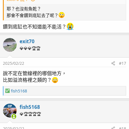
耶？也沒有魚乾？
那會不會鑽到底缸去了呢？
鑽到底缸也不知道能不能活？
這⋯⋯不是花豹啦
附上大帆倒吊剛開燈張大帆的樣子
～大帆打開是我最喜歡的樣子
exit70
💎💎💎🏆🏆
2025/02/22
#17
說不定在管線裡的哪個地方，
還是一樣呆傻呆傻可愛可愛的樣子～
比如溢流格裡之類的？
我喜歡～哈哈
每次看到總是都會想笑
R
fish5168
第1次養花豹不知道牠與其他一般花豹的不同之處，
e
但是我這隻花豹有一些橘色的點點，
a
fish5168
OP
c
網上查不是這樣的～所以可能真的比較特殊！
t
💎🏆🏆🏆🏆
目前牠的狀態都非常的穩定，也已經會與大魚搶食了
i
而且很主動，偶爾刮藻為花豹進補～
o
天氣很冷，加溫棒早已經打開了，溫度維持恆溫，大家的
2025/02/22
#18
n