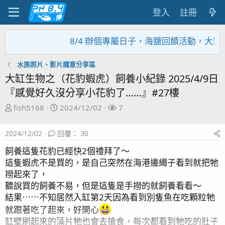
登入
註冊
8/4 辦個專屬日子，海鹽回饋活動，大家趕緊來
水族照片、影片隨意分享區
大缸生物之（花豹蝦虎）飼養小紀錄 2025/4/9日
『感覺好久沒分享小花豹了……』#27樓
主
開
關
fish5168
2024/12/02
7
題
始
注
發
日
者
2024/12/02
回覆： 30
起
期
人
飼養這隻花豹已經快2個禮拜了～
這隻蝦虎不是買的，是自己突然在海港邊繩子看到就把牠
撈起來了，
聽說買的飼養不易，但是這隻是手撈的就飼養看看～
結果⋯⋯不知居然入缸第2天因為看到別隻魚在吃顆粒牠
就跟著吃了起來，好開心
缸壁刷起來的藻片牠也會去搶食，每次都看到牠吃的肚子