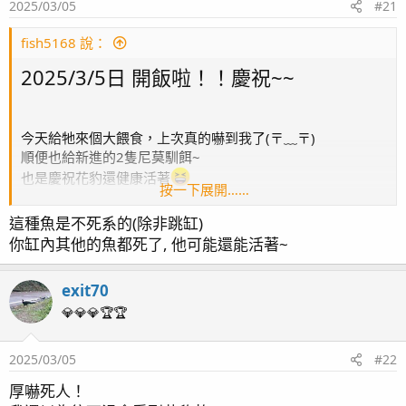
2025/03/05
#21
fish5168 說：
2025/3/5日 開飯啦！！慶祝~~
今天給牠來個大餵食，上次真的嚇到我了(⁠〒⁠﹏⁠〒⁠)
順便也給新進的2隻尼莫馴餌~
也是慶祝花豹還健康活著
按一下展開……
這種魚是不死系的(除非跳缸)
你缸內其他的魚都死了, 他可能還能活著~
exit70
💎💎💎🏆🏆
2025/03/05
#22
厚嚇死人！