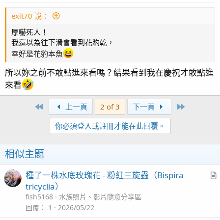
exit70 說：
厚嚇死人！
我還以為往下滑會看到花豹乾，
幸好是花豹本魚
所以妳之前不敢點進來看嗎？結果看到我在慶祝才敢點進
來看
First
Last
上一頁
2 of 3
下一頁
你必須登入或註冊才能在此回覆。
相似主題
種了一株水底玫瑰花 - 粉紅三旋蟲（Bispira
r
tricyclia）
t
fish5168
水族照片、影片隨意分享區
i
回覆
1
2026/05/22
c