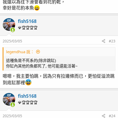
我還以為往下滑會看到花豹乾，
幸好是花豹本魚
fish5168
OP
吃的好肥！
💎🏆🏆🏆🏆
2025/03/05
#23
legendhua 說：
這種魚是不死系的(除非跳缸)
你缸內其他的魚都死了, 他可能還能活著~
嗯嗯，我主要怕跳，因為只有拉邊條而已，更怕從溢流跳
到底缸那裡
fish5168
OP
💎🏆🏆🏆🏆
2025/03/05
#24
還是喜歡看鏡頭~