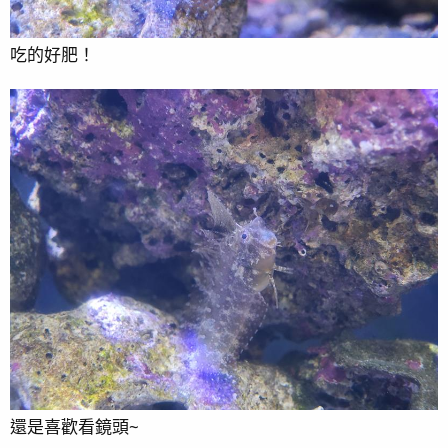
吃的好肥！
還是喜歡看鏡頭~