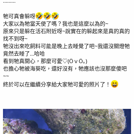
………
牠可真會躲呀
大家以為牠當天使了嗎？我也是這麼以為的~
原來只是躲在活石附近呀~說實在的躲起來是真的真的
找不到呀~
牠沒出來吃飼料可能是晚上去睡覺了吧~我還沒關燈牠
竟然去睡了…哈哈
看到牠真開心，那麼可愛♡⁠(⁠Ӧ⁠ｖ⁠Ӧ⁠｡⁠)
也擔心牠被海葵吃，還好沒有，牠應該也沒那麼傻吧
~~
2025/3/4日 開飯啦！！慶祝~~
終於可以在繼續分享給大家牠可愛的照片了！
今天給牠來個大餵食，上次真的嚇到我了(⁠〒⁠﹏⁠〒⁠)
順便也給新進的2隻尼莫馴餌~
也是慶祝花豹還健康活著