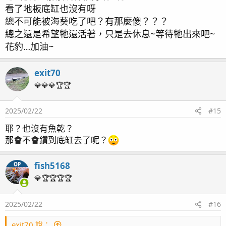
看了地板底缸也沒有呀
———————————————————以下為
總不可能被海葵吃了吧？有那麼傻？？？
2024 12/24更新
總之還是希望牠還活著，只是去休息~等待牠出來吧~
花豹…加油~
—————————————————
真是不知道為什麼看到你總是會想笑
exit70
💎💎💎🏆🏆
本來計畫早一點更新，結果發現每張照片都那麼模糊
因為牠一直動來動去一直停不下來，超難拍的
2025/02/22
#15
今天找了個機會趁著剛剛開燈的時候牠比較不會動
耶？也沒有魚乾？
感緊拍個幾張，不然平時牠一定是靜不下來了
那會不會鑽到底缸去了呢？
那麼久沒更新，花豹牠沒事啦～不用擔心喔
今天給大家看看牠的樣子⋯⋯
fish5168
OP
💎🏆🏆🏆🏆
正面看鏡頭！！
2025/02/22
#16
exit70 說：