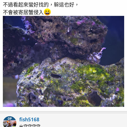
不過看起來蠻好找的，躲這也好，
2024 /12/2
不會被寄居蟹侵入
—— 牠最前端的鰭喜歡立的高高的，而且特別大支 ——
—— 以下的照片是牠自己找到的可愛小窩～超可愛的
，平時都喜歡待在那裡，頭看著魚缸正面，很好觀察牠的
表情～哈哈
而且有的時候這個洞會被一隻自私的寄居蟹給堵進去，其
他地方不站，偏偏要堵在花豹的家
—— 下面這張我也很喜歡，也很像動漫人物的表情，好
像完成了某些事情而很開心的樣子～～
fish5168
OP
從這張圖可以很明顯的看出魚的眼睛可以分開轉動，一個
💎🏆🏆🏆🏆