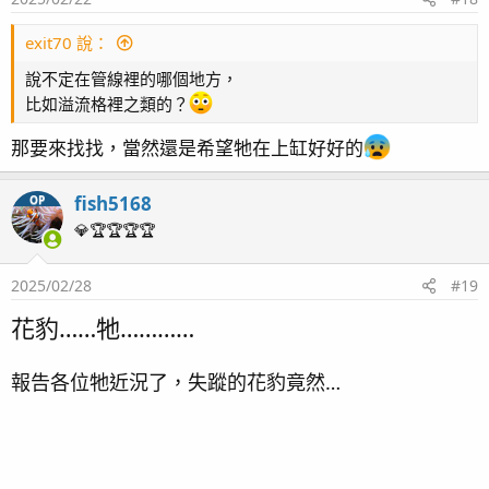
缸也要注意好溫度喔
s
：
exit70 說：
說不定在管線裡的哪個地方，
魚重要人也重要
️出門記得穿多一點別著涼阿～
比如溢流格裡之類的？
日後也是會繼續不定期更新小花豹的狀態，
持續好好的一直照顧這牠～～祝大家聖誕節快樂
那要來找找，當然還是希望牠在上缸好好的
fish5168
OP
花豹的新地盤
💎🏆🏆🏆🏆
2025/1/25
最近改變了造景，花豹搬家了
2025/02/28
#19
不過看起來蠻好找的，躲這也好，
花豹……牠…………
不會被寄居蟹侵入
報告各位牠近況了，失蹤的花豹竟然…