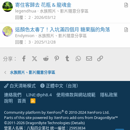
寄住客歸去 花瓶 & 龍魂金
r
legendhua
水族照片、影片隨意分享區
t
回覆
2
2026/03/12
i
這顏色太毒了！入坑滿四個月 糖果腦的角落
c
r
Endymion
水族照片、影片隨意分享區
l
t
回覆
3
2025/12/28
i
c
Facebook
X (Twitter)
Reddit
Pinterest
Tumblr
WhatsApp
電子郵件
連結
分享：
l
水族照片、影片隨意分享區
白天清晰模式
正體中文（台灣）
連絡我們
LINE:@ph8.4
使用條款與網站規範
隱私政策
說明
首頁
R
S
S
®
Community platform by XenForo
© 2010-2024 XenForo Ltd.
Parts of this site powered by
XenForo add-ons from DragonByte™
©2011-2026
DragonByte Technologies
(
Details
)
營業人名稱：八點四企業社 統一編號：25953834