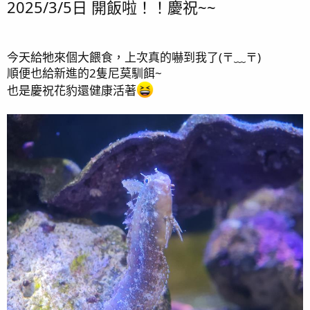
2025/3/5日 開飯啦！！慶祝~~
：
今天給牠來個大餵食，上次真的嚇到我了(⁠〒⁠﹏⁠〒⁠)
順便也給新進的2隻尼莫馴餌~
也是慶祝花豹還健康活著
最後編輯：
2025/03/05
R
kaokaokao
,
s3399188
,
751119200
and 8 others
e
a
c
t
i
o
n
s
：