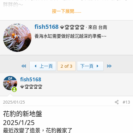
胖胖的～
很多魚友說蝦虎類會突然死掉，應該是買到毒魚吧⋯
按一下展開……
目前第2個禮拜養起來好像也沒什麼問題，其他魚也沒有
去欺負牠
W
fish5168
💎🏆🏆🏆🏆
·
來自
台南
r
養海水缸需要做好越沉越深的準備~~
i
蝦虎魚看起來真的很呆萌，這是我第一次養蝦虎，牠的表
t
情感覺都是在笑，很像漫畫的那種笑，很可愛
t
習性也與眾不同，牠平時都是趴著的，不會像其他魚是一
e
直游來游去的～而且還會變色！
n
目前看到的分別有這幾種顏色XD。 橘色、金黃色、黑
First
Last
上一頁
2 of 3
下一頁
b
色、灰色與黑白花紋色～變色也有區域規律性～
y
fish5168
如：——在魚缸壁上是橘色或金黃色——
OP
——在吃的時候是黑色——
💎🏆🏆🏆🏆
——吃很飽用餐完的時候是黑白花紋色，而且很鮮豔，似
乎是表明自己吃的好開心——
2025/01/25
#13
——在自己的窩裡是灰色
花豹的新地盤
每次看牠時候都需要找一下
2025/1/25
因為太可愛，所以想為牠做一下飼養紀錄分享給大家！
最近改變了造景，花豹搬家了