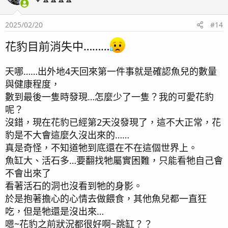
在看鏡頭一個在看後面？！？！？
！！真神奇
不知道從魚的眼睛裡看出來的畫面是長啥樣的～～
2025/02/20
#14
花豹目前消失中………
天哪……出外地4天回來第一件事就是確認魚兒的數量
與健康程度，
—— 這張漂亮，終於拍到正面啦～～
數到最後一隻時發現…怎麼少了一隻？我的可愛花豹
呢？
沒錯，現在花豹已經第2天沒發現了，這不大正常，花
豹是不大會這麼久沒出來的……
以上就是最近拍的一些照片，給大家欣賞～
真是奇怪，不知道牠到底還在不在這個世界上。
相信也會療癒到你，
魚缸大、活石多…要翻找牠屬實困難，只能看牠自己會
養海水缸困難但是大家還是要養，因為海缸是真的看了會
不會出來了
讓人放鬆，而且有時也會有蠻好玩的事情發生的，
看著活石的洞也沒看到牠的身影。
目前這隻花豹蝦虎還很小隻，才6～7公分左右吧，可愛可
於是抱著擔心的心情去做餵食，其他魚兒都一直狂
愛的
吃，但是牠還是沒出來…
之後會陸續更新飼養的紀錄，期待牠慢慢的成長哦
～～～
嗯~花豹之前狀況都很好啊~跳缸？？
～～～～～～～～～～～～