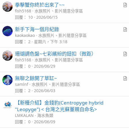
拳擊蟹你終於出來了~~
l
r
fish5168
水族照片、影片隨意分享區
t
回覆
10
2026/06/15
i
新手下海一個月紀錄
c
r
kaokaokao
水族照片、影片隨意分享區
l
t
回覆
2
星期六，下午 3:18
i
珊瑚調色盤~七彩繽紛的鈕扣（微距）
c
r
fish5168
水族照片、影片隨意分享區
l
t
回覆
0
2026/06/29
i
無聊之餘開了草缸~
c
r
samlnf
水族照片、影片隨意分享區
l
t
回覆
2
2026/06/03
i
【新種介紹】金錢豹(Centropyge hybrid
c
"Leopyge") < 台灣之光蘇董親自命名>
l
LMKALAN
海水魚類
回覆
0
2026/06/09