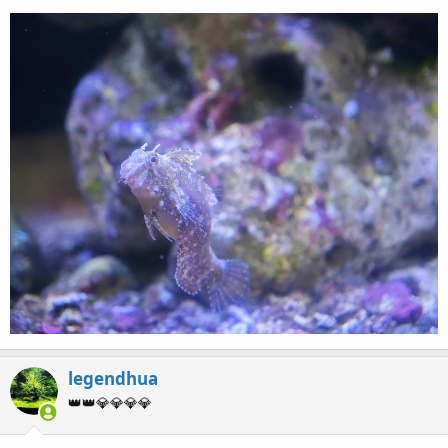
legendhua
👑👑💎💎💎💎