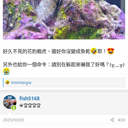
好久不見的花豹蝦虎，還好你沒變成魚乾
耶！
另外也給你一個命令：請別在躲起來嚇我了好嗎？(⁠╥⁠﹏⁠╥⁠)
還是喜歡看鏡頭~
R
mmmeigie
e
a
fish5168
OP
c
t
💎🏆🏆🏆🏆
i
o
2025/03/05
#20
n
s