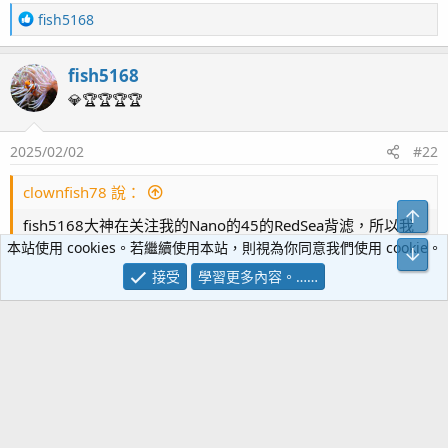
R
fish5168
e
a
fish5168
c
t
💎🏆🏆🏆🏆
i
o
2025/02/02
#22
n
s
：
clownfish78 說：
上方
fish5168大神在关注我的Nano的45的RedSea背滤，所以我
正好更新一下最新的情况。
本站使用 cookies。若繼續使用本站，則視為你同意我們使用 cookie。
下方
1月30日重新安顿好，测了NO2，大概0.25的水平（莎莉
接受
學習更多內容。……
法），预计还要养水约一周，青魔继续闯缸中，不喂食，只
是针对LPS增加了部分的RedSea的液体珊瑚粮（点射），珊
瑚状态不错。
1月31日开始到昨天，日本东京去转了一圈，半公半私差，今
按一下展開……
天早上零点到家。
感覺不錯喔~
缸只是看上去比较脏，鱼儿无恙，珊瑚状态不错，皮革的触
紅奶縮成球會不會是有褪共生藻？
须升出好长，波罗丁和宝石花虽然隔着不小的距离但还是远
远的在打架，纽扣和草皮都正常，炮仗花也开了很大，水桃
這次應該能成功，魚不要太多就好了~