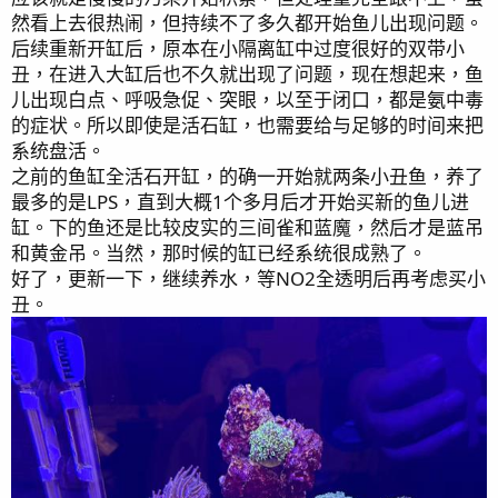
然看上去很热闹，但持续不了多久都开始鱼儿出现问题。
后续重新开缸后，原本在小隔离缸中过度很好的双带小
丑，在进入大缸后也不久就出现了问题，现在想起来，鱼
儿出现白点、呼吸急促、突眼，以至于闭口，都是氨中毒
的症状。所以即使是活石缸，也需要给与足够的时间来把
系统盘活。
之前的鱼缸全活石开缸，的确一开始就两条小丑鱼，养了
最多的是LPS，直到大概1个多月后才开始买新的鱼儿进
缸。下的鱼还是比较皮实的三间雀和蓝魔，然后才是蓝吊
和黄金吊。当然，那时候的缸已经系统很成熟了。
好了，更新一下，继续养水，等NO2全透明后再考虑买小
丑。