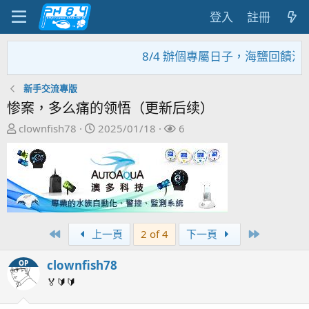
登入
註冊
8/4 辦個專屬日子，海鹽回饋活動，大
新手交流專版
惨案，多么痛的领悟（更新后续）
主
開
關
clownfish78
2025/01/18
6
題
始
注
發
日
者
起
期
人
First
Last
上一頁
2 of 4
下一頁
clownfish78
OP
🏅🔰🔰