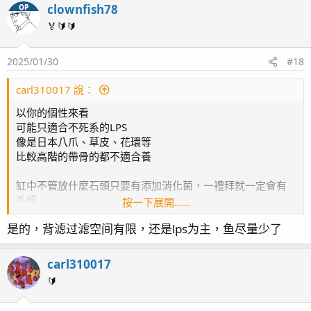
clownfish78
OP
🏅🔰🔰
2025/01/30
#18
carl310017 說：
以你的個性來看
可能只適合不死系的LPS
像是日本八爪、草皮、花環等
比較高階的帶骨的都不適合養
缸中不管放什麼石頭只要有添加消化菌，一禮拜就一定會有
系統
按一下展開……
至於魚的數量
是的，背滤过滤空间有限，还是lps为主，鱼尽量少了
我的建議1尺缸養2隻以此類推
所以如果不想擴缸那就不能提升魚的數量
如果你真的想在現有的缸養多一點，那就必須放藻桶
carl310017
或是在底缸大量養藻(有燈24小時不關，如不幸燈壞請關閉水
🔰
流不要經過底缸因為沒燈會產生二氧化碳造成KH會下降，之
後開燈就會恢復)