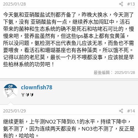
2025/01/28
#13
今天氨和亚硝酸盐试剂都齐备了，昨晚大换水，今天测了
下氨，没有 亚硝酸盐有一点，继续养水加闯缸中，活石
带来的菌种和生态系统的确不是死石和咕咾石可比的，慢
慢来吧，营养盐虽然有，但这些lps基本上都有虫黄藻，
所以没问题，氨检测不出代表鱼儿应该无恙，而鱼也不需
要喂食，看活石和珊瑚基座也有各种藻类，所以饿不死。
记得以前的老尼莫，最长一个月不喂都没事，应该就是早
些柏林系统的功劳吧！
最後編輯：
2025/01/28
clownfish78
OP
🏅🔰🔰
2025/01/29
#14
继续更新，上午测NO2下降到0.1的水平，持续下降中，
氨不测了，因为连续两天都没有，NO3也不测了，反正是
有的，哈哈哈。