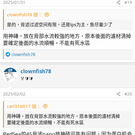
2025/01/31
#19
底沙也建議不放，因為你比較沒時間打理，長久很容易堆積
clownfish78 說：
過量的硝酸鹽
如想漂亮可放石頭造景，之後久了缸底會長滿鈣藻，只有新
是的，背滤过滤空间有限，还是lps为主，鱼尽量少了
缸的時候會覺得空曠不好看
用神磚，放在背部水流較強的地方，原本後面的濾材清掉
要確定後面的水流順暢，不能有死水區
R
clownfish78
e
a
clownfish78
OP
c
t
🏅🔰🔰
i
o
2025/02/02
#20
n
s
：
carl310017 說：
用神磚，放在背部水流較強的地方，原本後面的濾材清掉
要確定後面的水流順暢，不能有死水區
RedSea的45背滤nano放神砖可能有问题，因为蛋白机会