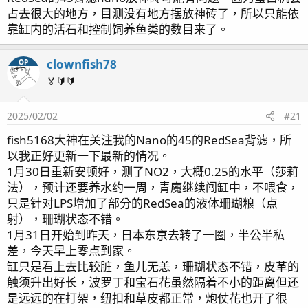
占去很大的地方，目测没有地方摆放神砖了，所以只能依
靠缸内的活石和控制饲养鱼类的数目来了。
clownfish78
OP
🏅🔰🔰
2025/02/02
#21
fish5168大神在关注我的Nano的45的RedSea背滤，所
以我正好更新一下最新的情况。
1月30日重新安顿好，测了NO2，大概0.25的水平（莎莉
法），预计还要养水约一周，青魔继续闯缸中，不喂食，
只是针对LPS增加了部分的RedSea的液体珊瑚粮（点
射），珊瑚状态不错。
1月31日开始到昨天，日本东京去转了一圈，半公半私
差，今天早上零点到家。
缸只是看上去比较脏，鱼儿无恙，珊瑚状态不错，皮革的
触须升出好长，波罗丁和宝石花虽然隔着不小的距离但还
是远远的在打架，纽扣和草皮都正常，炮仗花也开了很