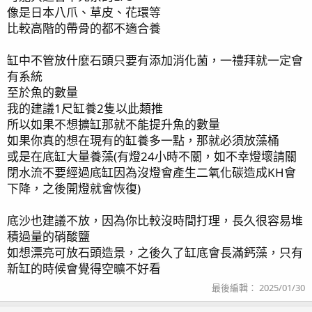
像是日本八爪、草皮、花環等
比較高階的帶骨的都不適合養
缸中不管放什麼石頭只要有添加消化菌，一禮拜就一定會
有系統
至於魚的數量
我的建議1尺缸養2隻以此類推
所以如果不想擴缸那就不能提升魚的數量
如果你真的想在現有的缸養多一點，那就必須放藻桶
或是在底缸大量養藻(有燈24小時不關，如不幸燈壞請關
閉水流不要經過底缸因為沒燈會產生二氧化碳造成KH會
下降，之後開燈就會恢復)
底沙也建議不放，因為你比較沒時間打理，長久很容易堆
積過量的硝酸鹽
如想漂亮可放石頭造景，之後久了缸底會長滿鈣藻，只有
新缸的時候會覺得空曠不好看
最後編輯：
2025/01/30