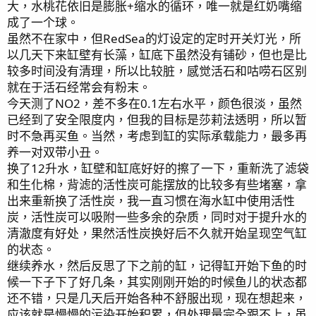
大，水桃花依旧是膨胀+缩水的循环，唯一就是红奶嘴缩
成了一个球。
虽然不在家中，但RedSea的灯设定的定时开关灯光，所
以几天下来缸壁有长藻，缸底下虽然没有铺砂，但也是比
较多时间没有清理，所以比较脏，感觉活石和咕唠石区别
就在于活石经常会有粉末。
今天测了NO2，差不多在0.1左右水平，颜色很淡，虽然
已经到了安全限度内，但我的目标是莎莉法透明，所以暂
时不急再买鱼。当然，考虑到缸的实际承载能力，最多再
养一对双带小丑。
换了12升水，缸壁和缸底好好的擦了一下，重新洗了滤袋
和生化棉，背滤的活性炭可能摆放的比较多有些堵塞，拿
出来重新换了活性炭，我一直习惯在海水缸中使用活性
炭，活性炭可以吸附一些多余的杂质，同时对于提升水的
清澈度有好处，果然活性炭换好后不久就开始呈现空气缸
的状态。
继续养水，然后反思了下之前的缸，记得缸开始下鱼的时
候一下子下了好几条，其实刚刚开始的时候鱼儿的状态都
还不错，只是几天后开始各种不舒服出现，现在想起来，
应该就是慢慢的污染开始积累，但处理量完全跟不上，虽