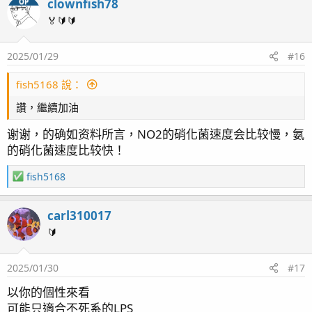
clownfish78
OP
c
t
🏅🔰🔰
i
o
2025/01/29
#16
n
s
：
fish5168 說：
讚，繼續加油
谢谢，的确如资料所言，NO2的硝化菌速度会比较慢，氨
的硝化菌速度比较快！
R
fish5168
e
a
carl310017
c
t
🔰
i
o
2025/01/30
#17
n
s
以你的個性來看
：
可能只適合不死系的LPS