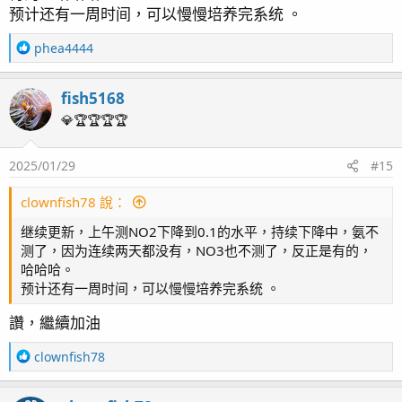
预计还有一周时间，可以慢慢培养完系统 。
R
phea4444
e
a
fish5168
c
t
💎🏆🏆🏆🏆
i
o
2025/01/29
#15
n
s
：
clownfish78 說：
继续更新，上午测NO2下降到0.1的水平，持续下降中，氨不
测了，因为连续两天都没有，NO3也不测了，反正是有的，
哈哈哈。
预计还有一周时间，可以慢慢培养完系统 。
讚，繼續加油
R
clownfish78
e
a