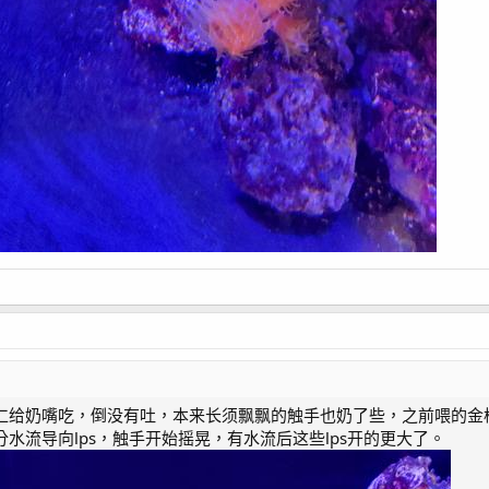
仁给奶嘴吃，倒没有吐，本来长须飘飘的触手也奶了些，之前喂的金
水流导向lps，触手开始摇晃，有水流后这些lps开的更大了。