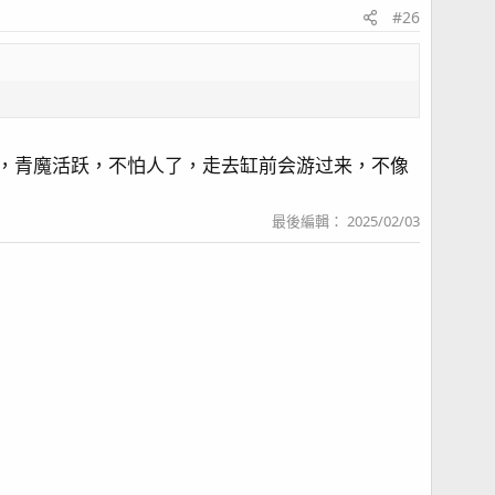
#26
好认，青魔活跃，不怕人了，走去缸前会游过来，不像
最後編輯：
2025/02/03