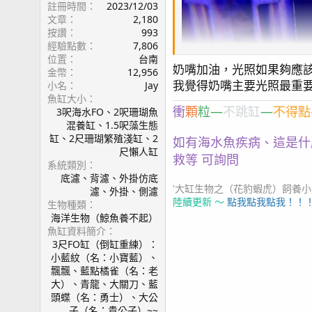
註冊時間
2023/12/03
文章
2,180
按讚
993
經驗點數
7,806
位置
台南
奶嘴加油，光照如果夠應
金幣
12,956
我覺得奶嘴主要光照最重
小名
Jay
魚缸大小
衝
顆
粒—
不跳缸
—
不得點
3呎海水FO、2呎珊瑚魚
混養缸、1.5呎藻生態
缸、2尺珊瑚繁殖淺缸、2
如有海水魚疾病、這是什
尺懶人缸
救等 可詢問
系統類別
底濾、背濾、外掛仿底
'大缸生物之（花豹蝦虎）飼養小紀錄2
濾、外掛、側濾
陸續更新 ～
點我點我點我！！
生物種類
海洋生物（鯨魚養不起）
魚缸資料簡介
3尺FO缸（倒缸重練）：
小藍紋（名：小寶藍）、
飄飄、藍點橘雀（名：老
大）、青龍、大關刀、藍
頭蝶（名：勇士）、大公
子（名：貴公子）~~