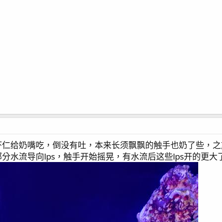
虾仁给奶嘴吃，倒没有吐，本来长须飘飘的触手也奶了些，之
分水流导向lps，触手开始摇晃，有水流后这些lps开的更大