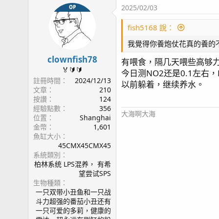
2025/02/03
OP
今晚的鱼缸，感觉三星的平板拍摄
fish5168 說：
我覺得你養炮仗花真的養的
clownfish78
有喂食，隔几天喂些高够
🏅🔰🔰
今日测NO2还是0.1左
註冊時間
2024/12/13
以前躲着，继续养水。
文章
210
按讚
124
經驗點數
356
大海啊大海
位置
Shanghai
金幣
1,601
魚缸大小
45CMX45CMX45
系統類別
柏林系统 LPS混养， 有希
望尝试SPS
生物種類
一只双带小丑鱼和一只战
斗力超强的番茄小丑还有
一只可爱的多莉，健康的