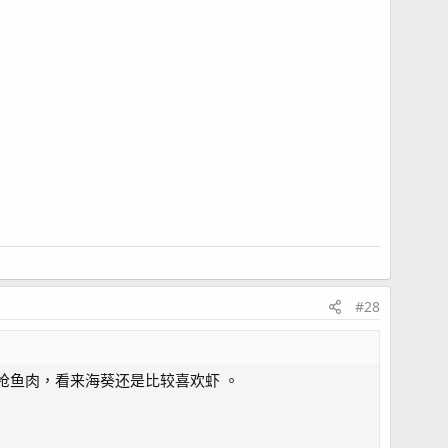
#28
枪鱼肉，看来海葵还是比较喜欢虾 。