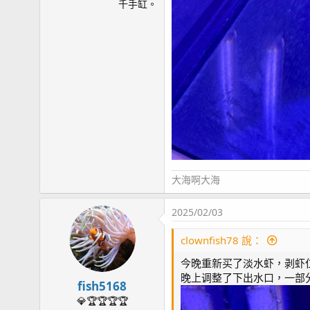
千手缸。
大海啊大海
2025/02/03
clownfish78 說：
今晚重新买了淡水虾，剥虾
晚上调整了下出水口，一部分
fish5168
💎🏆🏆🏆🏆