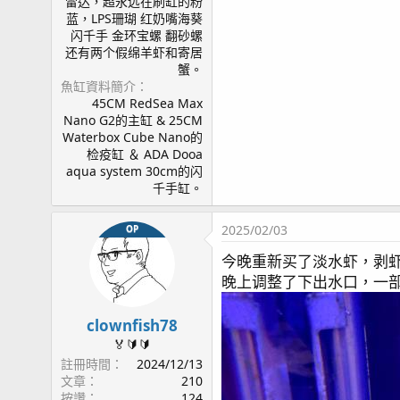
雷达，超永远在刷缸的粉
蓝，LPS珊瑚 红奶嘴海葵
闪千手 金环宝螺 翻砂螺
还有两个假绵羊虾和寄居
蟹。
魚缸資料簡介
45CM RedSea Max
Nano G2的主缸 & 25CM
Waterbox Cube Nano的
检疫缸 ＆ ADA Dooa
aqua system 30cm的闪
千手缸。
2025/02/03
OP
今晚重新买了淡水虾，剥
晚上调整了下出水口，一部
clownfish78
🏅🔰🔰
註冊時間
2024/12/13
文章
210
按讚
124