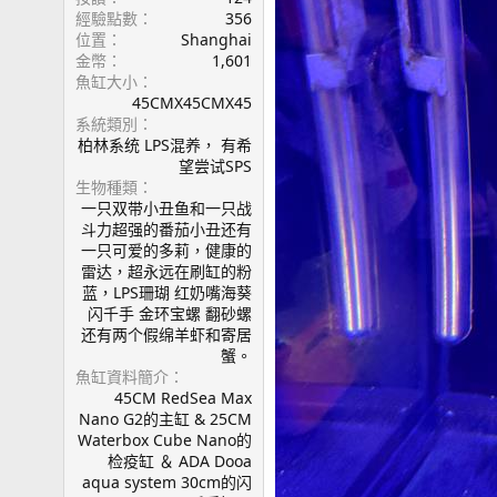
經驗點數
356
位置
Shanghai
金幣
1,601
魚缸大小
45CMX45CMX45
系統類別
柏林系统 LPS混养， 有希
望尝试SPS
生物種類
一只双带小丑鱼和一只战
斗力超强的番茄小丑还有
一只可爱的多莉，健康的
雷达，超永远在刷缸的粉
蓝，LPS珊瑚 红奶嘴海葵
闪千手 金环宝螺 翻砂螺
还有两个假绵羊虾和寄居
蟹。
魚缸資料簡介
45CM RedSea Max
Nano G2的主缸 & 25CM
Waterbox Cube Nano的
检疫缸 ＆ ADA Dooa
aqua system 30cm的闪