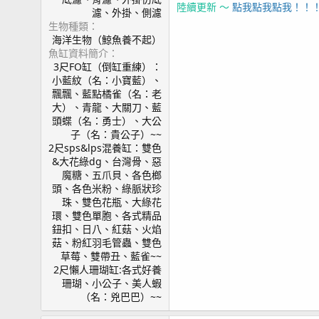
陸續更新 ～
點我點我點我！！
濾、外掛、側濾
生物種類
海洋生物（鯨魚養不起）
魚缸資料簡介
3尺FO缸（倒缸重練）：
小藍紋（名：小寶藍）、
飄飄、藍點橘雀（名：老
大）、青龍、大關刀、藍
頭蝶（名：勇士）、大公
子（名：貴公子）~~
2尺sps&lps混養缸：雙色
&大花綠dg、台灣骨、惡
魔糖、五爪貝、各色榔
頭、各色米粉、綠脈狀珍
珠、雙色花瓶、大綠花
環、雙色單胞、各式精品
鈕扣、日八、紅菇、火焰
菇、粉紅羽毛管蟲、雙色
草莓、雙帶丑、藍雀~~
2尺懶人珊瑚缸:各式好養
珊瑚、小公子、美人蝦
（名：兇巴巴）~~