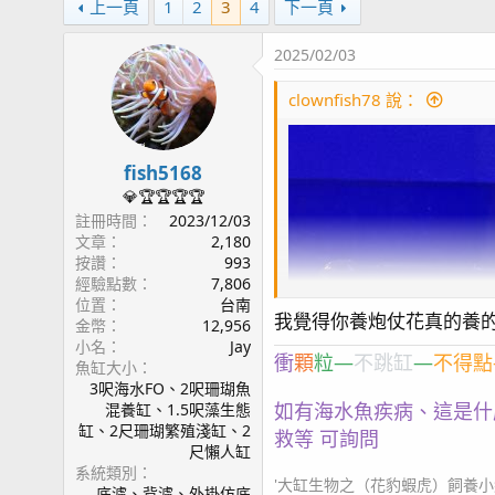
上一頁
1
2
3
4
下一頁
2025/02/03
clownfish78 說：
fish5168
💎🏆🏆🏆🏆
註冊時間
2023/12/03
文章
2,180
按讚
993
經驗點數
7,806
位置
台南
我覺得你養炮仗花真的養
金幣
12,956
小名
Jay
衝
顆
粒—
不跳缸
—
不得點
魚缸大小
3呎海水FO、2呎珊瑚魚
如有海水魚疾病、這是什
混養缸、1.5呎藻生態
缸、2尺珊瑚繁殖淺缸、2
救等 可詢問
尺懶人缸
系統類別
'大缸生物之（花豹蝦虎）飼養小紀錄2
底濾、背濾、外掛仿底