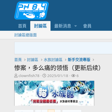
首頁
討論區
最新消息
會員
討論區總版面
首頁
討論區
水族討論區
新手交流專版
惨案，多么痛的领悟（更新后续）
主
開
關
clownfish78
2025/01/18
6
題
始
注
發
日
者
起
期
人