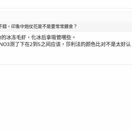
照片质量比iphone16 promax好
不錯，印象中炮仗花是不是要常常餵食？
力的冰冻毛虾，化冰后拿吸管喂些。
右，NO3测了下在2到5之间应该，莎利法的颜色比对不是太