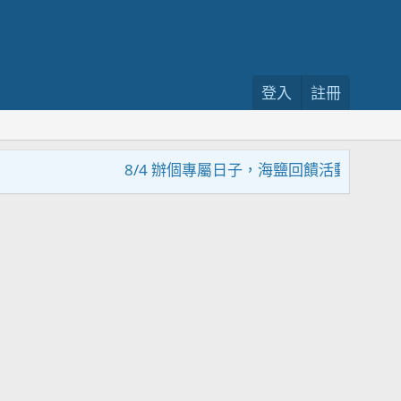
登入
註冊
8/4 辦個專屬日子，海鹽回饋活動，大家趕緊來參