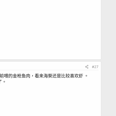
#27
前喂的金枪鱼肉，看来海葵还是比较喜欢虾 。
了。