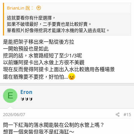
s
紅海缸水位太高也太深一直不是我想要的size
：
BrianLin 說：
跑去收購一咖紅海170
這就要看你有什麼選擇，
拆了它，留下想要的可拆式柵欄溢流區好用在新缸上
如果不破壞最好，二手要賣也是比較好賣。
魚缸位置挪出來，只缺銀彈
單看照片好像得挖洞才能讓冷水機的管入過去底缸。
是能把架子移出來一點從後方拉
一開始預設也是如此
偶然間損友分享fmpz3042大大願意無償割愛紅海250，
挖洞的話，水管路經短了至少1/3呢
其實第一時間並沒和3042大大聯繫，大概半天後想著250
以前嫌阿提卡出入水做上方很不美觀
溢流區更大，新缸能做更長，試著聯繫看看，反正好康從
現在反而覺得阿提卡上面出入水比較適用各種場景
沒搶贏過
還在猶豫要不要挖，好怕怕…
上天眷顧小弟排到了
便邀著損友幫忙搬了（損友好像也不好當
Eron
E
預定搬魚缸前一晚也許是阿卡西紀錄給了我靈感，礙著銀
🔰🔰🔰
彈不足、目前住處也不是最終歸屬。
不如這缸先養著吧，畢竟下海之間也收了不少器材，沒擴
2026/06/07
#15
缸放著也很可惜
問一下紅海的落水閥能裝在公制的水管上嗎？
想買一個來裝但我不是紅海缸～