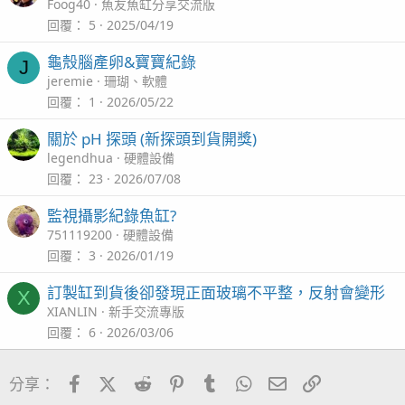
r
Foog40
魚友魚缸分享交流版
l
t
回覆
5
2025/04/19
i
龜殼腦產卵&寶寶紀錄
壓條，爬文好像是塑膠的
J
c
jeremie
珊瑚、軟體
一個大廠連玻璃棒都要省，搞不懂
l
回覆
1
2026/05/22
關於 pH 探頭 (新探頭到貨開獎)
後面矽利康狀況
legendhua
硬體設備
可能非懸空，即使打薄膠未加壓條
回覆
23
2026/07/08
也未見矽利康脫膠情況
監視攝影紀錄魚缸?
751119200
硬體設備
回覆
3
2026/01/19
大家建議正面加玻璃棒重黏即可
訂製缸到貨後卻發現正面玻璃不平整，反射會變形
X
還是全部拆掉重黏呢？蠻大工程的，很麻煩
XIANLIN
新手交流專版
不過若整缸重黏可能就打上白色矽利康了
回覆
6
2026/03/06
再把溢流柵欄底下黑玻璃改成clownfish87分享的dooa背
濾缸背板，和clownfish87大大聊過原來此缸背板是玻璃
Facebook
X (Twitter)
Reddit
Pinterest
Tumblr
WhatsApp
電子郵件
連結
分享：
白色噴砂，並非一般壓克力