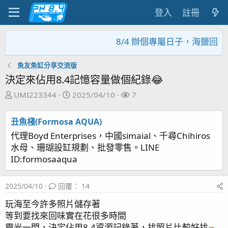
登入
註冊
8/4 辦個專屬日子，海鹽回饋
魚友魚缸分享交流版
決定來佔用8.4記憶容量做個紀錄😂
主
開
關
UMI223344
2025/04/10
7
題
始
注
發
日
者
丑魚棧(Formosa AQUA)
起
期
代理Boyd Enterprises，中國simaial、千尋Chihiros
人
水母、珊瑚設缸規劃、批發零售。LINE
ID:formosaaqua
2025/04/10
回覆： 14
玩海至今許多照片儲存著
等到要找來回味實在花很多時間
靈光一閃，決定佔用8.4資源記錄著，找照片比較好找