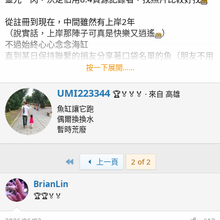
從註冊到現在，中間雖然有上岸2年
（說實話，上岸那陣子可真是快樂又逍遙
）
不過始終心心念念海缸
直到某日保持聯繫的損友分享著口袋名單的魚（朋友不用
多，損友幾個就夠燒錢了）
按一下展開……
W
UMI223344
🏆🏅🏅🏅
·
來自
高雄
r
魚缸讓它跑
i
抱著買到就下海，沒買也樂逍遙心態
偶爾換換水
t
聯繫商家，魚還在
暫時荒廢
t
於是又重啟跳海第一缸跟到現在的魚缸，結束快樂逍遙的
e
生活
n
過去的樣子
First
上一頁
2 of 2
b
y
BrianLin
🏆🏆🏅🏅
目前只想簡單輕鬆養