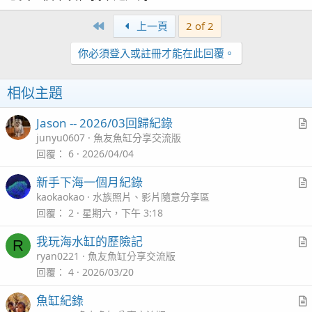
不得不讚嘆與佩服fmpz3042大大勤保養的恆心毅力，居
然沒一丁點生鏽，也沒看到嚴重的鹽漬
First
上一頁
2 of 2
你必須登入或註冊才能在此回覆。
相似主題
Jason -- 2026/03回歸紀錄
r
junyu0607
魚友魚缸分享交流版
t
回覆
6
2026/04/04
魚缸就定位，在旁邊喊加油喊到口渴真不是一般人幹的
i
新手下海一個月紀錄
輕鬆的搬運當然交給損友和貨車司機了
c
r
kaokaokao
水族照片、影片隨意分享區
紅海通病正面玻璃會漏水
l
t
回覆
2
星期六，下午 3:18
且此缸已像改版後加了邊條加強
i
估計正面玻璃為了懸空美觀設計
我玩海水缸的歷險記
R
c
只靠矽利康支撐著水壓+本身玻璃重量
r
ryan0221
魚友魚缸分享交流版
l
t
回覆
4
2026/03/20
i
魚缸紀錄
c