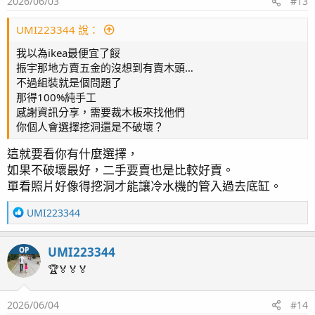
2026/06/03
#13
新出款的晶片式冷水機姑且一試，過去對晶片式印象沒很
好，購入一直很信賴的中科小造浪
UMI223344 說：
這是3000L及6000L大小，給想購買的魚友當參考
我以為ikea最便宜了餒
尬一尬隨便應付內心想養海缸的心
振宇那地方賣五金的沒想到有賣木頭…
不過組裝就是個問題了
那得100%純手工
感謝資訊分享，需要裁木板來找他們
你個人會選擇挖洞還是不破壞？
這就要看你有什麼選擇，
如果不破壞最好，二手要賣也是比較好賣。
單看照片好像得挖洞才能讓冷水機的管入過去底缸。
R
UMI223344
沒多久不滿足又換了個28立方
e
a
UMI223344
OP
c
t
🏆🏅🏅🏅
i
o
2026/06/04
#14
n
屏風缸一直是個人多年心心念念的款式