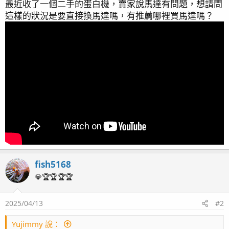
最近收了一個二手的蛋白機，賣家說馬達有問題，想請問
這樣的狀況是要直接換馬達嗎，有推薦哪裡買馬達嗎？
fish5168
💎🏆🏆🏆🏆
2025/04/13
#2
Yujimmy 說：