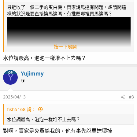
最近收了一個二手的蛋白機，賣家說馬達有問題，想請問這
樣的狀況是要直接換馬達嗎，有推薦哪裡買馬達嗎？
按一下展開……
水位調最高，泡泡一樣堆不上去嗎？
Yujimmy
OP
Y
🔰
2025/04/13
#3
fish5168 說：
水位調最高，泡泡一樣堆不上去嗎？
對啊，賣家是免費給我的，他有事先說馬達壞掉