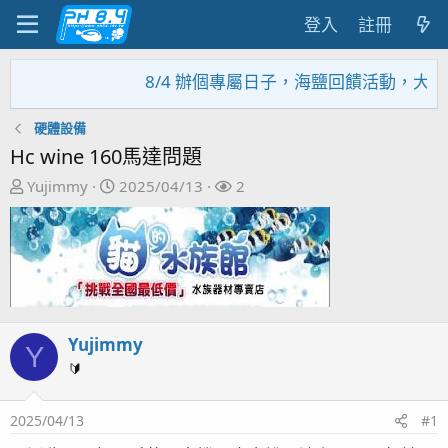
登入
註冊
8/4 辦個專屬日子，海鹽回饋活動，大家趕
硬體設備
Hc wine 160馬達問題
主
開
關
Yujimmy
2025/04/13
2
題
始
注
發
日
者
起
期
人
Yujimmy
Y
🔰
2025/04/13
#1