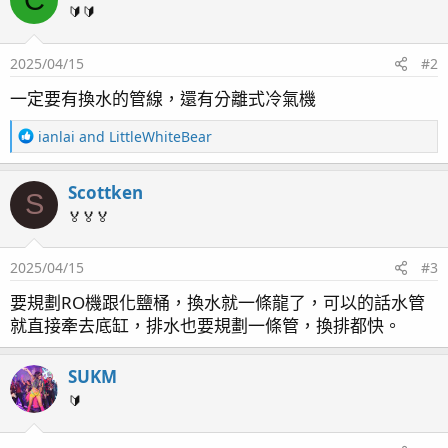
t
🔰🔰
i
o
2025/04/15
#2
n
s
一定要有換水的管線，還有分離式冷氣機
：
R
ianlai
and
LittleWhiteBear
e
a
Scottken
c
S
t
🏅🏅🏅
i
o
2025/04/15
#3
n
s
要規劃RO機跟化鹽桶，換水就一條龍了，可以的話水管
：
就直接牽去底缸，排水也要規劃一條管，換排都快。
SUKM
🔰