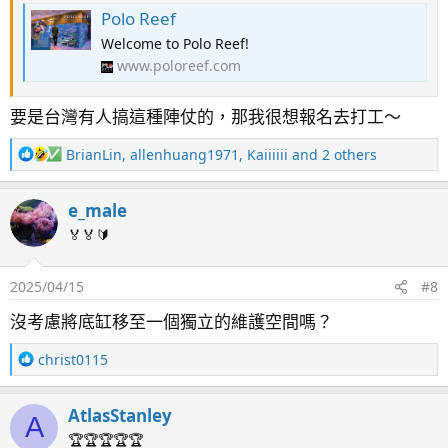
Polo Reef
Welcome to Polo Reef!
www.poloreef.com
要是台灣有人搞這種陣仗的，那我很想報名去打工～
R
BrianLin
,
allenhuang1971
,
Kaiiiiii
and 2 others
e
a
e_male
c
t
🏅🏅🔰
i
o
2025/04/15
#8
n
s
沒考慮將底缸移至一個獨立的維護空間嗎？
：
R
christ0115
e
a
AtlasStanley
c
A
t
🏆🏆🏆🏆🏆