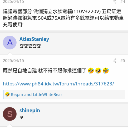
2025/04/15
#4
建議電器部分 做個獨立水族電箱(110V+220V) 五尺缸燈
照過濾都很耗電 50A或75A電箱有多餘電還可以給電動車
充電使用!
AtlasStanley
A
🏆🏆🏆🏆🏆
2025/04/15
#5
既然是自地自建 就不得不跟你推這個了
https://www.ph84.idv.tw/forum/threads/317623/
R
Regan
and
LittleWhiteBear
e
a
shinepin
c
S
t
🔰
i
o