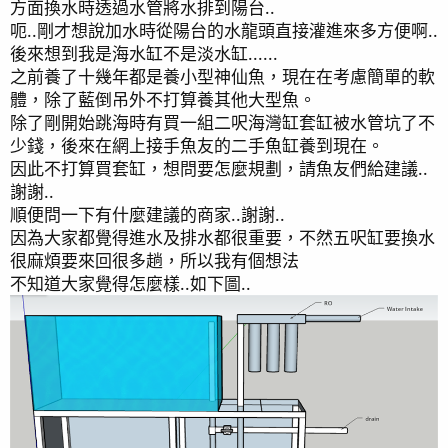
方面換水時透過水管將水排到陽台..
呃..剛才想說加水時從陽台的水龍頭直接灌進來多方便啊..
後來想到我是海水缸不是淡水缸......
之前養了十幾年都是養小型神仙魚，現在在考慮簡單的軟
體，除了藍倒吊外不打算養其他大型魚。
除了剛開始跳海時有買一組二呎海灣缸套缸被水管坑了不
少錢，後來在網上接手魚友的二手魚缸養到現在。
因此不打算買套缸，想問要怎麼規劃，請魚友們給建議..
謝謝..
順便問一下有什麼建議的商家..謝謝..
因為大家都覺得進水及排水都很重要，不然五呎缸要換水
很麻煩要來回很多趟，所以我有個想法
不知道大家覺得怎麼樣..如下圖..