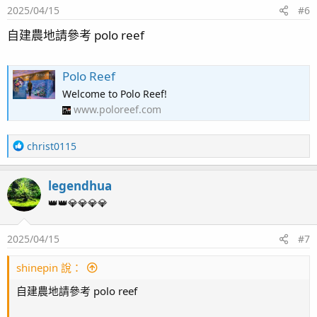
2025/04/15
#6
n
s
自建農地請參考 polo reef
：
Polo Reef
Welcome to Polo Reef!
www.poloreef.com
R
christ0115
e
a
legendhua
c
t
👑👑💎💎💎💎
i
o
2025/04/15
#7
n
s
：
shinepin 說：
自建農地請參考 polo reef