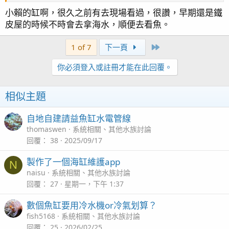
小賴的缸啊，很久之前有去現場看過，很讚，早期還是鐵
皮屋的時候不時會去拿海水，順便去看魚。
Last
1 of 7
下一頁
你必須登入或註冊才能在此回覆。
相似主題
自地自建請益魚缸水電管線
thomaswen
系統相關、其他水族討論
回覆
38
2025/09/17
製作了一個海缸維護app
N
naisu
系統相關、其他水族討論
回覆
27
星期一，下午 1:37
數個魚缸要用冷水機or冷氣划算？
fish5168
系統相關、其他水族討論
回覆
25
2026/02/25