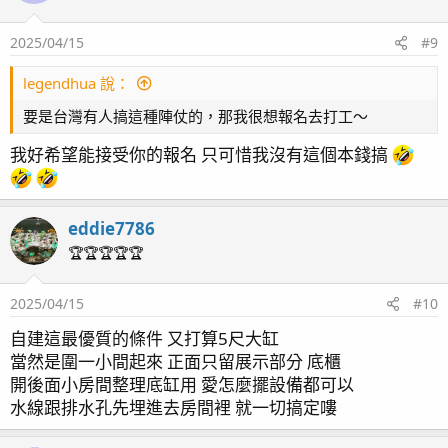
i
o
2025/04/15
#9
n
s
：
legendhua 說：
要是台灣有人搞這種陣仗的，那我很想報名去打工～
我好希望能接受你的報名 只可惜我沒有這個本錢搞
eddie7786
🏆🏆🏆🏆🏆
2025/04/15
#10
自建這最優質的條件 又打算5尺大缸
當然是圍一小間起來 正面只留展示部分 底櫃
開後面小房間整理底缸用 愛怎麼擺設備都可以
水線跟排水孔先埋進去房間裡 就一切搞定嘍