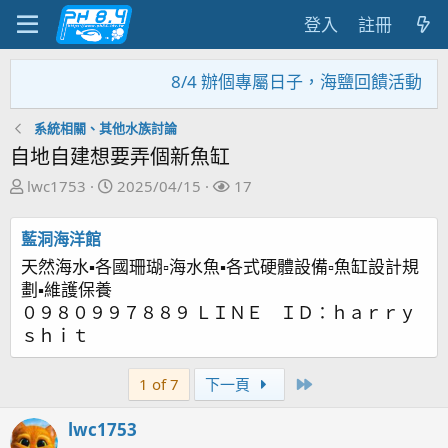
登入
註冊
8/4 辦個專屬日子，海鹽回饋活動，大家
系統相關、其他水族討論
自地自建想要弄個新魚缸
主
開
關
lwc1753
2025/04/15
17
題
始
注
發
日
者
藍洞海洋館
起
期
天然海水▪各國珊瑚▫海水魚▪各式硬體設備▫魚缸設計規
人
劃▪維護保養
０９８０９９７８８９ ＬＩＮＥ ＩＤ：ｈａｒｒｙ
ｓｈｉｔ
Last
1 of 7
下一頁
lwc1753