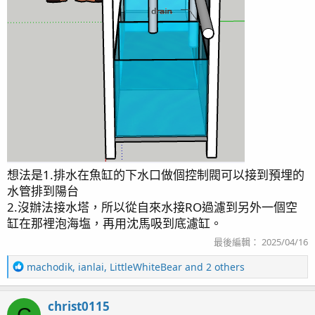
想法是1.排水在魚缸的下水口做個控制閥可以接到預埋的
水管排到陽台
2.沒辦法接水塔，所以從自來水接RO過濾到另外一個空
缸在那裡泡海塩，再用沈馬吸到底濾缸。
最後編輯：
2025/04/16
R
machodik
,
ianlai
,
LittleWhiteBear
and 2 others
e
a
christ0115
c
C