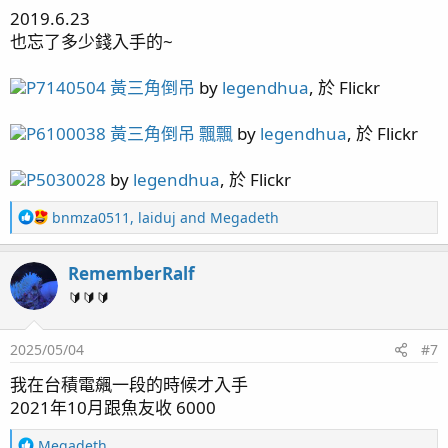
s
2019.6.23
：
也忘了多少錢入手的~
P7140504 黃三角倒吊
by
legendhua
, 於 Flickr
P6100038 黃三角倒吊 飄飄
by
legendhua
, 於 Flickr
P5030028
by
legendhua
, 於 Flickr
R
bnmza0511
,
laiduj
and
Megadeth
e
a
RememberRalf
c
t
🔰🔰🔰
i
o
2025/05/04
#7
n
s
我在台積電飆一段的時候才入手
：
2021年10月跟魚友收 6000
R
Megadeth