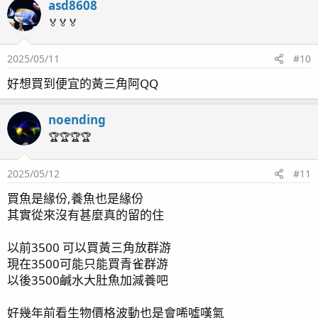
asd8608
c
t
🏅🏅🏅
i
o
2025/05/11
#10
n
s
好想買到便宜的黃三角阿QQ
：
noending
🏆🏆🏆🏆
2025/05/12
#11
買魚是緣份,養魚也是緣份
其實從來沒有甚麼真的留的住
以前3500 可以買黃三角放群游
現在3500可能只能買青雀群游
以後3500鹹水大肚魚加減養吧
好幾年前看生物價格波動也是會唏噓嘆氣