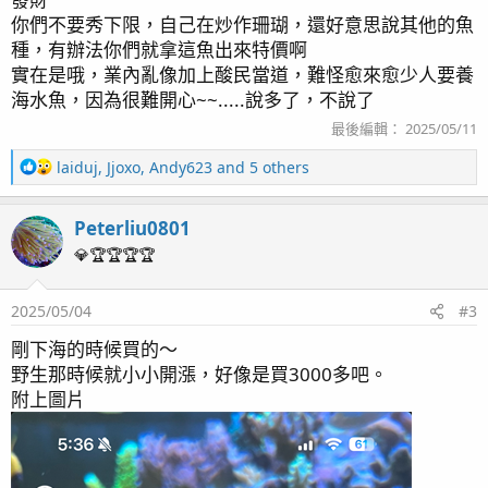
你們不要秀下限，自己在炒作珊瑚，還好意思說其他的魚
種，有辦法你們就拿這魚出來特價啊
實在是哦，業內亂像加上酸民當道，難怪愈來愈少人要養
海水魚，因為很難開心~~.....說多了，不說了
最後編輯：
2025/05/11
R
laiduj
,
Jjoxo
,
Andy623
and 5 others
e
a
Peterliu0801
c
t
💎🏆🏆🏆🏆
i
o
2025/05/04
#3
n
s
剛下海的時候買的～
：
野生那時候就小小開漲，好像是買3000多吧。
附上圖片