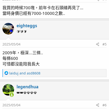
s
我買的時候700塊，前年卡在石頭縫再見了…
：
當時身價已經有7000-10000之數..
eighteggs
🔰🔰🔰
2025/05/04
#5
2009年，極深...三條..
每條600
可惜都沒能陪我長大
R
laiduj
and
asd8608
e
a
legendhua
c
t
👑👑💎💎💎💎
i
o
2025/05/04
#6
n