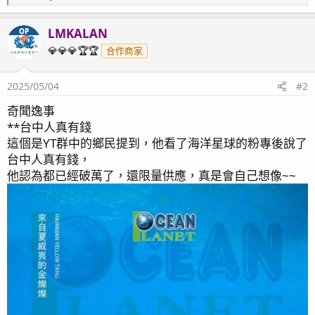
e
a
LMKALAN
OP
c
t
💎💎💎🏆🏆
合作商家
i
o
2025/05/04
#2
n
s
奇聞逸事
：
**台中人真有錢
這個是YT群中的鄉民提到，他看了海洋星球的粉專後說了
台中人真有錢，
他認為都已經破萬了，還限量供應，真是會自己想像~~