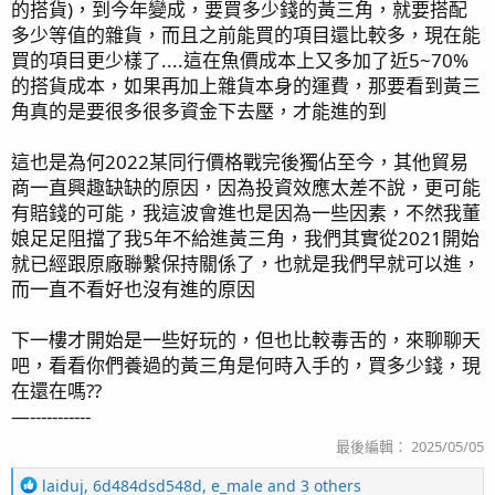
的搭貨)，到今年變成，要買多少錢的黃三角，就要搭配
多少等值的雜貨，而且之前能買的項目還比較多，現在能
買的項目更少樣了....這在魚價成本上又多加了近5~70%
的搭貨成本，如果再加上雜貨本身的運費，那要看到黃三
角真的是要很多很多資金下去壓，才能進的到
這也是為何2022某同行價格戰完後獨佔至今，其他貿易
商一直興趣缺缺的原因，因為投資效應太差不說，更可能
有賠錢的可能，我這波會進也是因為一些因素，不然我董
娘足足阻擋了我5年不給進黃三角，我們其實從2021開始
就已經跟原廠聯繫保持關係了，也就是我們早就可以進，
而一直不看好也沒有進的原因
下一樓才開始是一些好玩的，但也比較毒舌的，來聊聊天
吧，看看你們養過的黃三角是何時入手的，買多少錢，現
在還在嗎??
—-----------
最後編輯：
2025/05/05
R
laiduj
,
6d484dsd548d
,
e_male
and 3 others