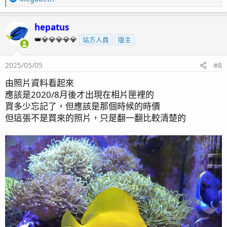
e
a
hepatus
c
t
👑💎💎💎💎💎
站方人員
版主
i
o
2025/05/05
#8
n
s
由照片資料看起來
：
應該是2020/8月後才出現在相片匣裡的
買多少忘記了，但應該是那個時候的時價
但這張不是買來的照片，只是翻一翻比較清楚的