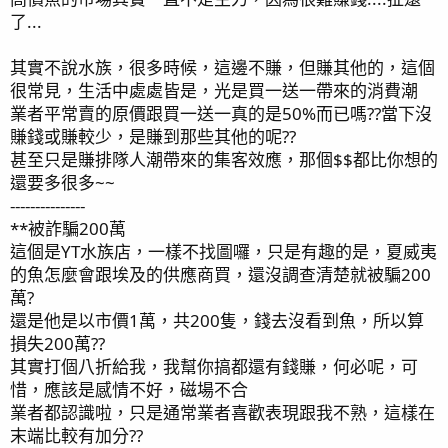
了...
其實不說水族，很多時候，這邊不賺，但賺其他的，這個
很常見，生活中處處皆是，光是買一送一帶來的消費潮
業者平常賣的原價跟買一送一真的是50%而已嗎??當下沒
賺錢或賺較少，是賺到那些其他的呢??
甚至只是賺排隊人潮帶來的集客效應，那個$$都比你想的
還要多很多~~
---------------
**被詐騙200萬
這個是YT水族店，一樣不找圖囉，只是有趣的是，夏威夷
的魚怎麼會跟埃及的供應商買，還沒調查清楚就被騙200
萬?
還是他是以市價1萬，共200隻，錢去沒看到魚，所以算
損失200萬??
其實打個八折給我，我幫你搞都還有錢賺，何必呢，可
惜，應該是感情不好，磁場不合
業者都認識啦，只是通常業者喜歡表現跟我不熟，這樣在
末端比較有加分??