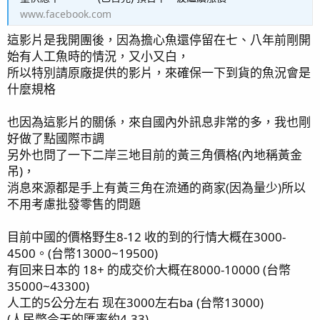
www.facebook.com
這影片是我開團後，因為擔心魚還停留在七、八年前剛開
始有人工魚時的情況，又小又白，
所以特別請原廠提供的影片，來確保一下到貨的魚況會是
什麼規格
也因為這影片的關係，來自國內外訊息非常的多，我也剛
好做了點國際市調
另外也問了一下二岸三地目前的黃三角價格(內地稱黃金
吊)，
消息來源都是手上有黃三角在流通的商家(因為量少)所以
不用考慮批發零售的問題
目前中國的價格野生8-12 收的到的行情大概在3000-
4500。(台幣13000~19500)
有回来日本的 18+ 的成交价大概在8000-10000 (台幣
35000~43300)
人工的5公分左右 现在3000左右ba (台幣13000)
(人民幣今天的匯率約4.33)