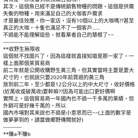
其次，這個魚已經不是傳統銷售物種的問題，這個是供需
失衡的物種，用來滿足自己的大咖客戶需求
才是最佳效應，你一家店，沒有10個以上的大咖嗎??甚至
真正的大咖，十隻也滿足不了一個客戶.....
不過能不能理解這些，就看業者自己的慧根了~~
------------------
**收野生無限收
這個就不找圖片了，因為這樣就直接知道是那一家了，一
樣上面那個某貿易商
前二年就是公開收購野生黃三角，但其實當時主要是要大
尺寸的，也就說只要2020年前買過的黃三角
放到前二年，至少都是12公分以上的中大尺寸，收好價格
(近萬收或破萬收)要幹嘛??因為可能出口更好價啊
實際上，這個貿易商一年國內也不過一千多萬的業績，但
外銷可是好幾千萬的，所以
國內市場對其來說也不過是小意思而已~~(上面的數字是
做夢夢到的，請當做鄉野傳聞就好)
------------
**賺a不賺b