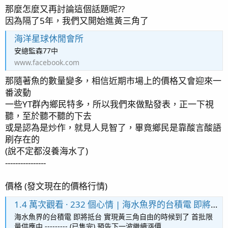
那麼怎麼又再討論這個話題呢??
因為隔了5年，我們又開始進黃三角了
海洋星球休閒會所
安總監森77中
www.facebook.com
那隨著魚的數量變多，相信近期市場上的價格又會迎來一
番波動
一些YT群內鄉民特多，所以我們來做點發表，正一下視
聽，至於聽不聽的下去
或是認為是炒作，就見人見智了，畢竟鄉民是靠酸言酸語
刷存在的
(說不定都沒養海水了)
----------------
價格 (發文現在的價格行情)
1.4 萬次觀看 · 232 個心情 | 海水魚界的台積電 即將抵台 實現黃三角自由的時候到了 首批限量供應中 --------- (已售完) 預告下一波繼續漲價 | 陳信安
海水魚界的台積電 即將抵台 實現黃三角自由的時候到了 首批限
量供應中 --------- (已售完) 預告下一波繼續漲價