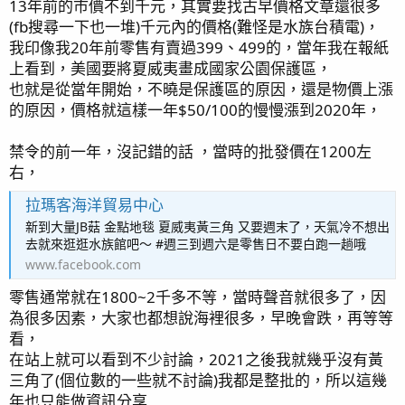
13年前的市價不到千元，其實要找古早價格文章還很多
(fb搜尋一下也一堆)千元內的價格(難怪是水族台積電)，
我印像我20年前零售有賣過399、499的，當年我在報紙
上看到，美國要將夏威夷畫成國家公園保護區，
也就是從當年開始，不曉是保護區的原因，還是物價上漲
的原因，價格就這樣一年$50/100的慢慢漲到2020年，
禁令的前一年，沒記錯的話 ，當時的批發價在1200左
右，
拉瑪客海洋貿易中心
新到大量JB菇 金點地毯 夏威夷黃三角 又要週末了，天氣冷不想出
去就來逛逛水族館吧～ #週三到週六是零售日不要白跑一趟哦
www.facebook.com
零售通常就在1800~2千多不等，當時聲音就很多了，因
為很多因素，大家也都想說海裡很多，早晚會跌，再等等
看，
在站上就可以看到不少討論，2021之後我就幾乎沒有黃
三角了(個位數的一些就不討論)我都是整批的，所以這幾
年也只能做資訊分享