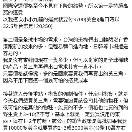
國際空運價格至今不見有下降的態勢，所以第一是持續高
漲的運費
以我這次小小九箱的運費就要付3700(美金)(進口時以
32.5計台幣是120250)
第二個是全球市場的需求，台灣的班機轉出口雖然沒有香
港跟新加坡來的多，但輕易轉口進內地、日韓等市場還是
容易的，
我是沒有查韓國現在一隻多少，但可以肯定的是全球稀缺
的產品，黃三角再轉出口需求其實一直不小，
只要價格談得攏，多的是國家要買我們再賣出的黃三角，
因為不用下面這一個最可怕的搭貨成本
接著進入最後重點，搭貨的強制條件，什麼叫搭貨，就是
今天我們想買黃三角，需要強迫買該公司其他的物種，但
很可惜的是其他的物種，能買的不多，價格也比買的到的
野生貴上3~10倍不等，基本上就是一定要買沒用的東
西，這在1~2年前時，該公司的銷售政策是每批如果我要
買10000多美金就要買約2~3成3000美金(台幣10萬左右