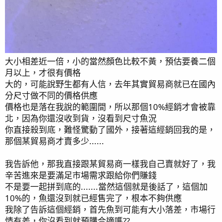
大小相差近一倍，小的當然顏色比較不黃，預估要養二個
月以上，才很有價格
大的，可能說野生都有人信，去年其實貿易商就已在國內
分尺寸做不同的價格供應
價格也是落在我說的範圍間，所以那個10%經銷才會被靠
北，因為你還沒收到貨，沒看到尺寸魚況
你直接殺到底，難怪驚動了國外，接著這經銷回我的是，
那個某貿易商才賣多少......
我告訴他，那我直接跟某貿易商一樣我自己賣就好了，我
辛苦進來是要滿足市場需求跟給你們賺錢
不是要一起拼到底的.......當然這個就是後話了，這個加
10%的，魚還沒到就已經售完了，根本不夠供應
我除了告訴這個經銷，首先魚到可能有大小落差，市場行
情有差，你沒看到就預購合適嗎??