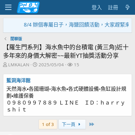
登入
註冊
8/4 辦個專屬日子，海鹽回饋活動，大家趕緊來參加~~~~
閒聊版
【羅生門系列】海水魚中的台積電 (黃三角)近十
多年來的身價大解密~~最新YT抽獎活動分享
主
開
關
LMKALAN
2025/05/04
15
題
始
注
發
日
者
藍洞海洋館
起
期
天然海水▪各國珊瑚▫海水魚▪各式硬體設備▫魚缸設計規
人
劃▪維護保養
０９８０９９７８８９ ＬＩＮＥ ＩＤ：ｈａｒｒｙ
ｓｈｉｔ
Last
1 of 3
下一頁