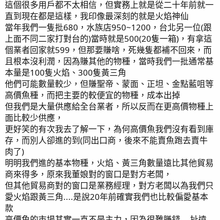
這個很多用戶都不太相信，但實務上就是從二十年前就一
直到現在都是這樣，我印像最深刻的就是火焰神仙
當年我們一隻批680，水族店950~1200，台北另一位(跟
上面不同二家打對台的)當時就是500(20隻一箱)，有拿這
個業者回家就599，但那要賺啥，死幾隻都補不回來，而
且根本沒利潤，因為賺其他的物種，當時我們一批通常基
本量是100隻火焰、300隻黃三角
他們可能數量較少，但賺聖帝、蒙面、正坦、金點藍咀等
高價魚種，而把主要的較便宜的物種，成本出掉
但我們是大量供應給全台業者，所以反而在更高價物種上
面比較少供應，
更好笑的有次我去了解一下，為何高價魚我們沒有看到庫
存，而別人卻進的到(同出口商，後來不能賣魚跑去賣牛
肉了)
明明我們進的基本物種，火焰、黃三角數量遠比其他貿易
商來得多，原來我董娘對的窗口是對方老闆，
但其他貿易商對的窗口是業務經理，對方老闆以為我們只
愛火焰跟黃三角....是說20年前確實我們也比較偏愛基本
款
高價魚的市場其實一直不是主力，因為很難賺錢....扯遠