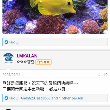
R
laiduj
e
a
LMKALAN
OP
c
t
💎💎💎🏆🏆
合作商家
i
o
2025/05/11
#9
n
s
剛好是母親節，祝天下的母親們快樂啊~~
：
二樓的奇聞逸事更新囉~~歡迎八卦
R
laiduj
,
Andy623
,
asd8608
and 1 other person
e
a