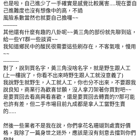
也是啦，自己進少了一手確實是感覺比較厲害....現在要自
己進難度也沒有想像中的高，不過
風險系數當然也就要自己擔囉~~
---------
其他還有什麼有趣的八卦呢~~黃三角的部份就先聊到這，
給一些YT群一些談資~~
我知道鄉民中的酸民很需要這些刷存在，不客氣哦，慢用
~~
----------
對了，說到買名字，黃三角沒啥名字，就是野生跟人工
(上一樓說了，你看不出來時野生跟人工就沒意義了)
我說野生就野生，人工就人工，你也分不出來，不要跟我
說良知，商業行為歡喜甘願，沒人拿刀架著你買對吧~~
是要買回去看高興看喜歡，還是要買回去轉賣的??那可能
也許有差，但二手市場目前九成都是拿人工當野生賣
的.....
然後一些業者不是我在說，你們拿花名珊瑚到處賣好價
格，我除了一篇身世之迷外，應該是沒有刻意去擋到你們
發財