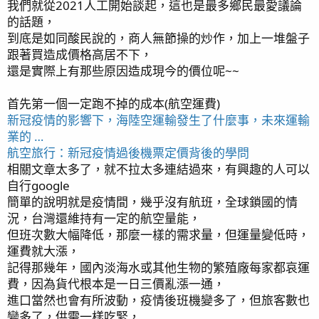
我們就從2021人工開始談起，這也是最多鄉民最愛議論
的話題，
到底是如同酸民說的，商人無節操的炒作，加上一堆盤子
跟著買造成價格高居不下，
還是實際上有那些原因造成現今的價位呢~~
首先第一個一定跑不掉的成本(航空運費)
新冠疫情的影響下，海陸空運輸發生了什麼事，未來運輸
業的 …
航空旅行：新冠疫情過後機票定價背後的學問
相關文章太多了，就不拉太多連結過來，有興趣的人可以
自行google
簡單的說明就是疫情間，幾乎沒有航班，全球鎖國的情
況，台灣還維持有一定的航空量能，
但班次數大幅降低，那麼一樣的需求量，但運量變低時，
運費就大漲，
記得那幾年，國內淡海水或其他生物的繁殖廠每家都哀運
費，因為貨代根本是一日三價亂漲一通，
進口當然也會有所波動，疫情後班機變多了，但旅客數也
變多了，供需一樣吃緊，