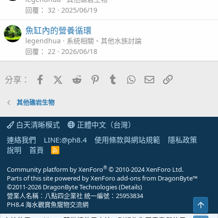
回覆
32
2025/06/19
魚缸內的營養循環
legendhua
系統相關、其他水族討論
回覆
22
2026/06/18
Facebook
X (Twitter)
Reddit
Pinterest
Tumblr
WhatsApp
電子郵件
連結
分享：
其他礁岩生物
白天清晰模式
正體中文（台灣）
連絡我們
LINE:@ph8.4
使用條款與網站規範
隱私政策
說明
首頁
R
S
S
®
Community platform by XenForo
© 2010-2024 XenForo Ltd.
Parts of this site powered by
XenForo add-ons from DragonByte™
©2011-2026
DragonByte Technologies
(
Details
)
營業人名稱：八點四企業社 統一編號：25953834
上方
PH8.4 海水觀賞魚寵物交流網