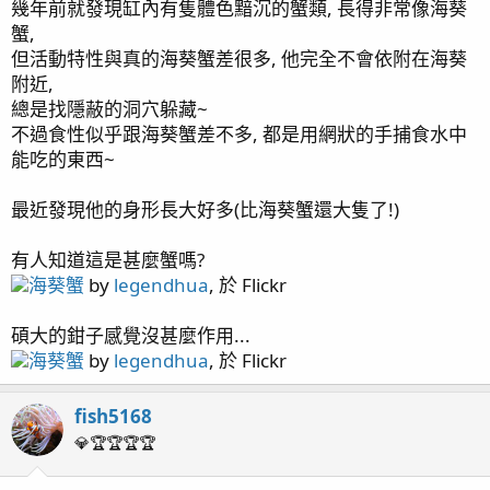
幾年前就發現缸內有隻體色黯沉的蟹類, 長得非常像海葵
蟹,
但活動特性與真的海葵蟹差很多, 他完全不會依附在海葵
附近,
總是找隱蔽的洞穴躲藏~
不過食性似乎跟海葵蟹差不多, 都是用網狀的手捕食水中
能吃的東西~
最近發現他的身形長大好多(比海葵蟹還大隻了!)
有人知道這是甚麼蟹嗎?
海葵蟹
by
legendhua
, 於 Flickr
碩大的鉗子感覺沒甚麼作用...
海葵蟹
by
legendhua
, 於 Flickr
fish5168
💎🏆🏆🏆🏆