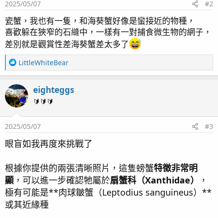
2025/05/07
#2
瓷蟹，我也有一隻，和海葵蟹好像是蠻接近的物種，
喜歡躲在狹窄的石縫中，一樣有一對捕食微生物的網子，
差別就是觀賞性差海葵蟹差太多了
R
LittleWhiteBear
e
a
eighteggs
c
t
🔰🔰🔰
i
o
2025/05/07
#3
n
s
眼盲如我再度來挑戰了
：
根據你提供的兩張清晰照片，這隻螃蟹
特徵非常明
顯
，可以進一步確認牠屬於
扇蟹科（Xanthidae）
，
極有可能是**肉球皺蟹（Leptodius sanguineus）**
或其近緣種