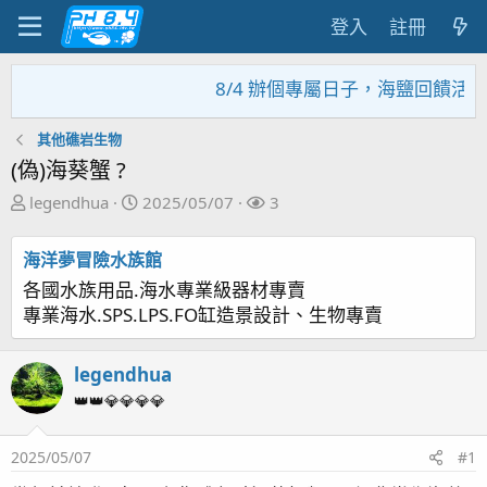
登入
註冊
8/4 辦個專屬日子，海鹽回饋活動
其他礁岩生物
(偽)海葵蟹 ?
主
開
關
legendhua
2025/05/07
3
題
始
注
發
日
者
海洋夢冒險水族館
起
期
各國水族用品.海水專業級器材專賣
人
專業海水.SPS.LPS.FO缸造景設計、生物專賣
legendhua
👑👑💎💎💎💎
2025/05/07
#1