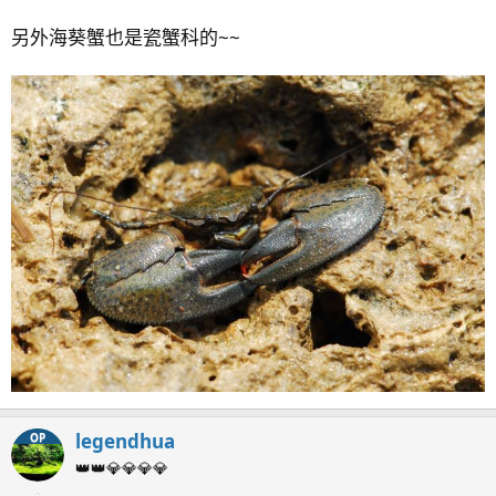
另外海葵蟹也是瓷蟹科的~~
legendhua
OP
👑👑💎💎💎💎