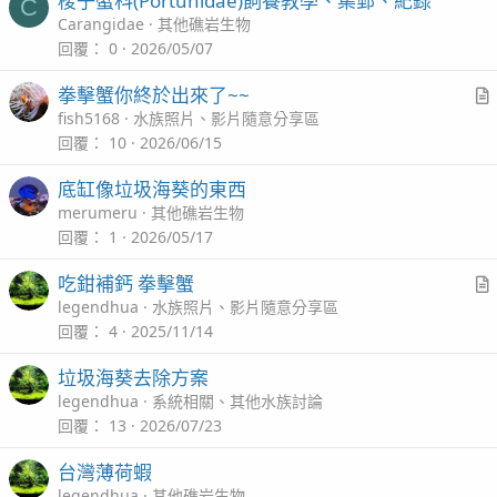
梭子蟹科(Portunidae)飼養教學、集郵、紀錄
C
Carangidae
其他礁岩生物
回覆
0
2026/05/07
拳擊蟹你終於出來了~~
r
fish5168
水族照片、影片隨意分享區
t
回覆
10
2026/06/15
i
底缸像垃圾海葵的東西
c
merumeru
其他礁岩生物
l
回覆
1
2026/05/17
吃鉗補鈣 拳擊蟹
r
legendhua
水族照片、影片隨意分享區
t
回覆
4
2025/11/14
i
垃圾海葵去除方案
c
legendhua
系統相關、其他水族討論
l
回覆
13
2026/07/23
台灣薄荷蝦
legendhua
其他礁岩生物