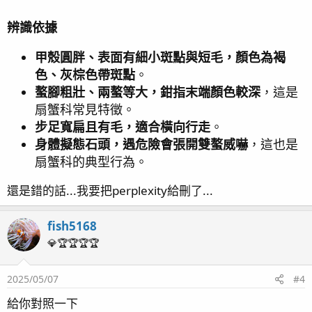
辨識依據
甲殼圓胖、表面有細小斑點與短毛，顏色為褐
色、灰棕色帶斑點
。
螯腳粗壯、兩螯等大，鉗指末端顏色較深
，這是
扇蟹科常見特徵。
步足寬扁且有毛，適合橫向行走
。
身體擬態石頭，遇危險會張開雙螯威嚇
，這也是
扇蟹科的典型行為。
還是錯的話...我要把perplexity給刪了...
fish5168
💎🏆🏆🏆🏆
2025/05/07
#4
給你對照一下