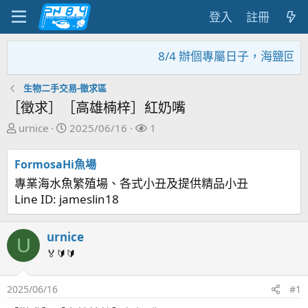
登入
註冊
8/4 辦個專屬日子，海鹽回饋
生物二手交易-徵求區
［徵求］［高雄楠梓］紅奶嘴
主
開
關
urnice
2025/06/16
1
題
始
注
發
日
者
FormosaHi魚場
起
期
專業海水魚繁殖場、各式小丑及提供精品小丑
人
Line ID: jameslin18
urnice
U
🏅🔰🔰
2025/06/16
#1