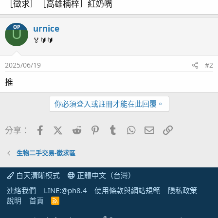
［徵求］［高雄楠梓］紅奶嘴
urnice
OP
U
🏅🔰🔰
2025/06/19
#2
推
你必須登入或註冊才能在此回覆。
Facebook
X (Twitter)
Reddit
Pinterest
Tumblr
WhatsApp
電子郵件
連結
分享：
生物二手交易-徵求區
白天清晰模式
正體中文（台灣）
連絡我們
LINE:@ph8.4
使用條款與網站規範
隱私政策
說明
首頁
R
S
S