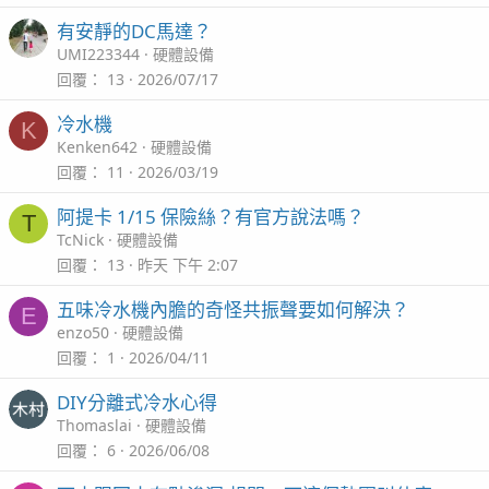
有安靜的DC馬達？
UMI223344
硬體設備
回覆
13
2026/07/17
冷水機
K
Kenken642
硬體設備
回覆
11
2026/03/19
總結
阿提卡 1/15 保險絲？有官方說法嗎？
T
本來買teco其實就本著一了百了，直接買一台好的免得日後折
TcNick
硬體設備
騰自己又換來換去，結果命不好買到機皇半年報廢，事後查
回覆
13
昨天 下午 2:07
看temp log還好時發間剛好發生在下班，如果是在上班時間
我大概就翻缸了哈。
五味冷水機內膽的奇怪共振聲要如何解決？
E
我之後問了一些本店魚店，很多都說新版r290有很多魚友都
enzo50
硬體設備
出現機體滲水問題（不是接口滲水就是機內），有用r290的
回覆
1
2026/04/11
魚友們要注意一下囉
DIY分離式冷水心得
完！分享頭痛事一筆 ，開了一整個月24/7冷氣 下個月收到帳
Thomaslai
硬體設備
單大概又要被唸一下 哈
回覆
6
2026/06/08
差一點就結束還沒起步的海缸生涯