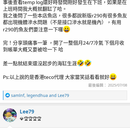
事後查看temp log還好時發間剛好發生在下班，如果是在
上班時間我大概就翻缸了哈。
我之後問了一些本店魚店，很多都說新版r290有很多魚友
都出現機體滲水問題（不是接口滲水就是機內），有用
r290的魚友們要注意一下囉
完！分享頭痛事一筆 ，開了一整個月24/7冷氣 下個月收
到帳單大概又要被唸一下 哈
差一點就結束還沒起步的海缸生涯
Ps:以上說的是香港teco代理 大家當笑話看看就好
最後編輯：
2025/07/08
R
samlnf
,
legendhua
and
Lee79
e
a
Lee79
c
t
💎🏆🏆🏆🏆
i
o