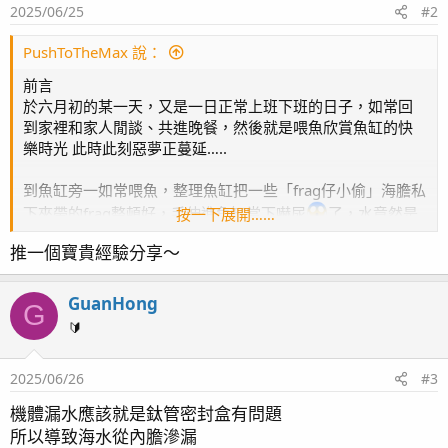
2025/06/25
#2
n
s
：
PushToTheMax 說：
前言
於六月初的某一天，又是一日正常上班下班的日子，如常回
到家裡和家人閒談、共進晚餐，然後就是喂魚欣賞魚缸的快
樂時光 此時此刻惡夢正蔓延…..
到魚缸旁一如常喂魚，整理魚缸把一些「frag仔小偷」海膽私
下夾帶的frag整頓好，手伸進魚缸當下嚇尿
了，水竟然是
按一下展開……
暖的！ 馬上看溫度控制器有正常運作，顯示溫度達28.8度
推一個寶貴經驗分享～
（預設25度）！但Tk2000一動也不動，完全沒通電跡象，這
tk2000可是只有半年壽命，立刻打開冷氣機，在冷氣機努力
工作2-3小時後，魚缸溫度壓制在27.5度。
GuanHong
G
🔰
渡過危險期
整理思緒，當下猜想會不會是保險絲燒掉 畢竟整台水冷機完
2025/06/26
#3
全沒有通電跡象大概只有兩種可能 電流過大保險絲過載保護
觸發或者是裡面零件有損壞。換掉保險絲tk2000一樣沒反
機體漏水應該就是鈦管密封盒有問題
應，哈！翌日唯有致電代理做保養維修
。
所以導致海水從內膽滲漏