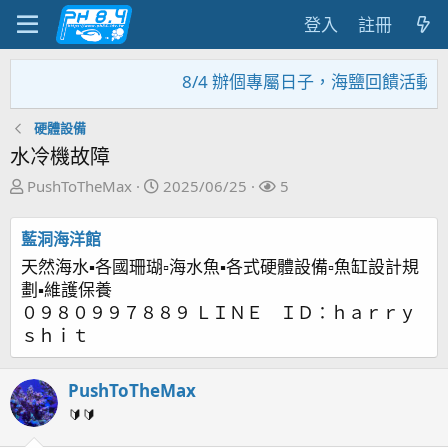
登入
註冊
8/4 辦個專屬日子，海鹽回饋活動，大
硬體設備
水冷機故障
主
開
關
PushToTheMax
2025/06/25
5
題
始
注
發
日
者
藍洞海洋館
起
期
天然海水▪各國珊瑚▫海水魚▪各式硬體設備▫魚缸設計規
人
劃▪維護保養
０９８０９９７８８９ ＬＩＮＥ ＩＤ：ｈａｒｒｙ
ｓｈｉｔ
PushToTheMax
🔰🔰