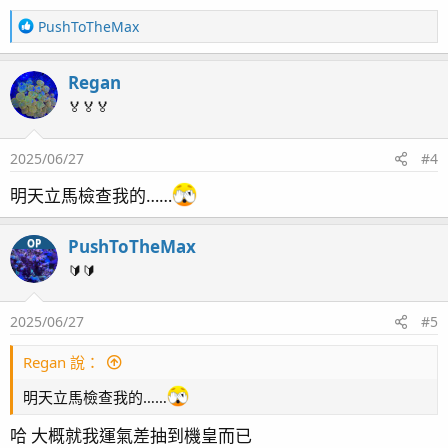
R
PushToTheMax
e
a
Regan
c
t
🏅🏅🏅
i
o
2025/06/27
#4
n
s
明天立馬檢查我的……
：
PushToTheMax
OP
🔰🔰
2025/06/27
#5
Regan 說：
明天立馬檢查我的……
哈 大概就我運氣差抽到機皇而已