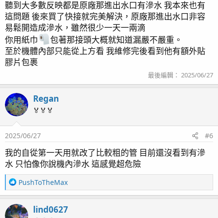
聽到大多數反映都是原廠那進出水口有滲水 我本來也有
這問題 後來買了快接就完美解決，原廠那進出水口非容
易鬆開造成滲水，雖然很少一天一兩滴
你用紙巾
包著那接頭大概就知道漏嚴不嚴重。
至於機體內部只能從上方看 我維修完後看到他有額外貼
膠片包裹
漫長的等待期
最後編輯：
2025/06/27
直到早幾天六月下旬，代理早期回覆說機體內部有導致底
板、控制面板全部短路，可能要付替換零件費用和維修費。
維修完畢後，再次跟代理對話
Regan
我：是不是我操作問題人為導致機體進水
🏅🏅🏅
客服
：不是
我：那麼是什麼原因？？
2025/06/27
#6
客服
：….. 機體已經維修好你想安排那一日送回去？
我的自從第一天用就改了比較粗的管 目前還沒看到有滲
到這裡我只能怪自己買到機皇？！機體內部有漏水問題，我
水 只怕像你說機內滲水 這感覺超危險
猜應該是很小的滲漏如果不是不會長達半年時間才導致今日
的惡果。不過坦白說teco代理的客服真的蠻讓人無語的，早期
R
PushToTheMax
說內部有水 一口咬定我人為損耗，我就一滴水都沒滴進過去
e
a
你硬要說我人為損耗 倒是沒差只要你維修好我付點維修費不
lind0627
c
是大問題，到現在是機體出廠本身有缺陷導致損毀又不承