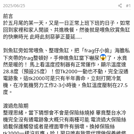
2025/06/25
#1
前言
於五月尾的某一天，又是一日正常上班下班的日子，如常
回到家裡和家人閒談、共進晚餐，然後就是喂魚欣賞魚缸
的快樂時光 此時此刻惡夢正蔓延…..
到魚缸旁如常喂魚、整理魚缸，把「frag仔小偷」海膽私
下夾帶的frag整頓好，手伸進魚缸當下嚇尿
了，水竟
然是暖的！ 馬上看溫度控制器有正常運作，顯示溫度達
28.8度（預設25度）！但Tk2000一動也不動，完全沒通
電跡象，這tk2000可是只有半年壽命，立刻打開冷氣
機，在冷氣機努力工作2-3小時後，魚缸溫度壓制在27.5
度。
渡過危險期
整理思緒，當下猜想會不會是保險絲燒掉 畢竟整台水冷
機完全沒有通電跡象大概只有兩種可能 電流過大保險絲
過載保護觸發或者是裡面零件有損壞。換掉保險絲
tk2000一樣沒反應，哈！翌日唯有致電代理做保養維修