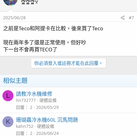
t
🏆🏆🏆🏅
認，只是粗粗帶過話題 我前後問幾次都不予回覆我也是暈了
i
，到最後我還是乖乖付了維修費並安排到到府上了事 哈。
o
2025/06/28
#7
n
s
之前是Teco和阿提卡在比較，後來買了Teco
：
現在兩年多了還是正常使用，但好吵
下一台不會再買TECO了
你必須登入或註冊才能在此回覆。
相似主題
請教冷水機維修
L
lin732777
硬體設備
回覆
2
2026/05/29
珊瑚蟲冷水機60L 沉馬問題
K
kahn752
硬體設備
回覆
2
2026/06/24