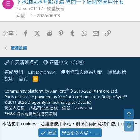
下水跟回水有點滲漏 想問一下這個墊圈叫什麼
E
EdisonC1117
硬體設備
Ps:以上說的是香港teco代理 大家當笑話看看就好
回覆
1
2026/06/03
Facebook
X (Twitter)
Reddit
Pinterest
Tumblr
WhatsApp
電子郵件
連結
分享：
硬體設備
白天清晰模式
正體中文（台灣）
連絡我們
LINE:@ph8.4
使用條款與網站規範
隱私政策
說明
首頁
R
S
S
®
Community platform by XenForo
© 2010-2024 XenForo Ltd.
Parts of this site powered by
XenForo add-ons from DragonByte™
©2011-2026
DragonByte Technologies
(
Details
)
營業人名稱：八點四企業社 統一編號：25953834
上方
PH8.4 海水觀賞魚寵物交流網
本站使用 cookies。若繼續使用本站，則視為你同意我們使用 cookie。
下方
接受
學習更多內容。……