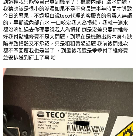
到這裡我只能怪自己買到機皇？！機體內部有漏水問題，
我猜應該是很小的滲漏如果不是不會長達半年時間才導致
今日的惡果。不過坦白說teco代理的客服真的蠻讓人無語
的，早期說內部有水 一口咬定我人為損耗，我就一滴水
都沒滴進過去你硬要說我人為損耗 倒是沒差只要你維修
好我付點維修費不是大問題，到現在是機體出廠本身有缺
陷導致損毀又不承認，只是粗粗帶過話題 我前後問幾次
都不予回覆我也是暈了 ，到最後我還是乖乖付了維修費
並安排送到府上了事 哈。