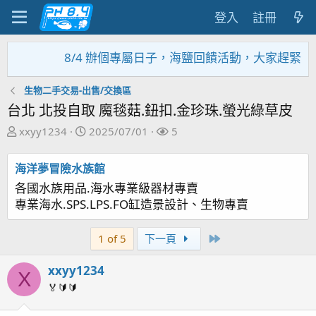
登入
註冊
8/4 辦個專屬日子，海鹽回饋活動，大家趕緊來參加~~
生物二手交易-出售/交換區
台北 北投自取 魔毯菇.鈕扣.金珍珠.螢光綠草皮
主
開
關
xxyy1234
2025/07/01
5
題
始
注
發
日
者
海洋夢冒險水族館
起
期
各國水族用品.海水專業級器材專賣
人
專業海水.SPS.LPS.FO缸造景設計、生物專賣
Last
1 of 5
下一頁
xxyy1234
X
🏅🔰🔰