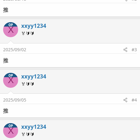
推
xxyy1234
OP
X
🏅🔰🔰
2025/09/02
#3
推
xxyy1234
OP
X
🏅🔰🔰
2025/09/05
#4
推
xxyy1234
OP
X
🏅🔰🔰