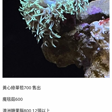
黃心綠單苞700 售出
魔毯菇600
澳洲糖果腦800 12頭以上