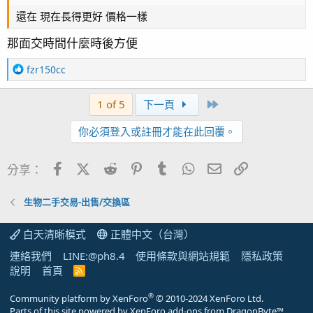
還在 現在長得更好 價格一樣
那面交時間什麼時後方便
R
fzr150cc
e
a
Last
1 of 5
下一頁
c
t
你必須登入或註冊才能在此回覆。
i
o
n
Facebook
X (Twitter)
Reddit
Pinterest
Tumblr
WhatsApp
電子郵件
連結
分享：
s
：
生物二手交易-出售/交換區
白天清晰模式
正體中文（台灣）
連絡我們
LINE:@ph8.4
使用條款與網站規範
隱私政策
說明
首頁
R
S
S
®
Community platform by XenForo
© 2010-2024 XenForo Ltd.
Parts of this site powered by
XenForo add-ons from DragonByte™