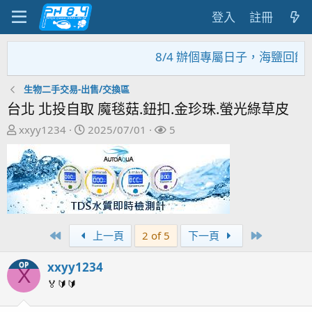
登入
註冊
8/4 辦個專屬日子，海鹽回饋
生物二手交易-出售/交換區
台北 北投自取 魔毯菇.鈕扣.金珍珠.螢光綠草皮
主
開
關
xxyy1234
2025/07/01
5
題
始
注
發
日
者
起
期
人
First
Last
上一頁
2 of 5
下一頁
xxyy1234
OP
X
🏅🔰🔰