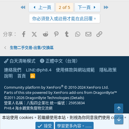
First
Last
上一頁
2 of 5
下一頁
你必須登入或註冊才能在此回覆。
Facebook
X (Twitter)
Reddit
Pinterest
Tumblr
WhatsApp
電子郵件
連結
分享：
生物二手交易-出售/交換區
白天清晰模式
正體中文（台灣）
連絡我們
LINE:@ph8.4
使用條款與網站規範
隱私政策
說明
首頁
R
S
S
®
Community platform by XenForo
© 2010-2024 XenForo Ltd.
Parts of this site powered by
XenForo add-ons from DragonByte™
©2011-2026
DragonByte Technologies
(
Details
)
營業人名稱：八點四企業社 統一編號：25953834
上方
PH8.4 海水觀賞魚寵物交流網
本站使用 cookies。若繼續使用本站，則視為你同意我們使用 cookie。
下方
接受
學習更多內容。……