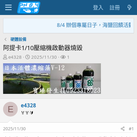
登入
註冊
8/4 辦個專屬日子，海鹽回饋活動，大
硬體設備
阿提卡1/10壓縮機啟動器燒毀
主
開
關
e4328
2025/11/30
1
題
始
注
發
日
者
起
期
人
e4328
E
🏅🏅🔰
2025/11/30
#1