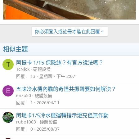
你必須登入或註冊才能在此回覆。
相似主題
阿提卡 1/15 保險絲？有官方說法嗎？
T
TcNick
硬體設備
回覆
13
星期四，下午 2:07
五味冷水機內膽的奇怪共振聲要如何解決？
E
enzo50
硬體設備
回覆
1
2026/04/11
阿堤卡1/5冷水機運轉指示燈亮但無作動
rube1003
硬體設備
回覆
0
2025/08/07