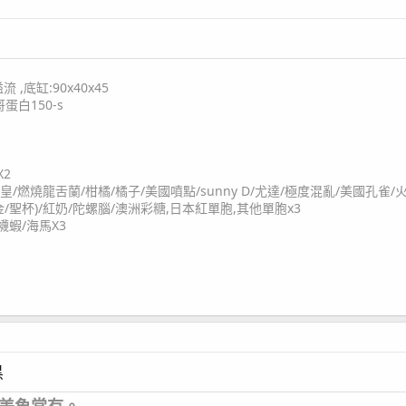
流 ,底缸:90x40x45
蛋白150-s
X2
皇/燃燒龍舌蘭/柑橘/橘子/美國噴點/sunny D/尤達/極度混亂/美國孔雀/
金/聖杯)/紅奶/陀螺腦/澳洲彩糖,日本紅單胞,其他單胞x3
襪蝦/海馬X3
黑
美魚常有。