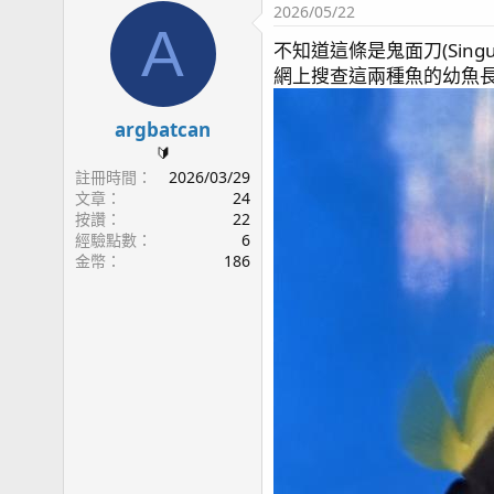
2026/05/22
A
不知道這條是鬼面刀(Singular
網上搜查這兩種魚的幼魚長
argbatcan
🔰
註冊時間
2026/03/29
文章
24
按讚
22
經驗點數
6
金幣
186