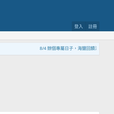
登入
註冊
8/4 辦個專屬日子，海鹽回饋活動，大家趕緊來