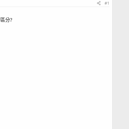
#1
區分?