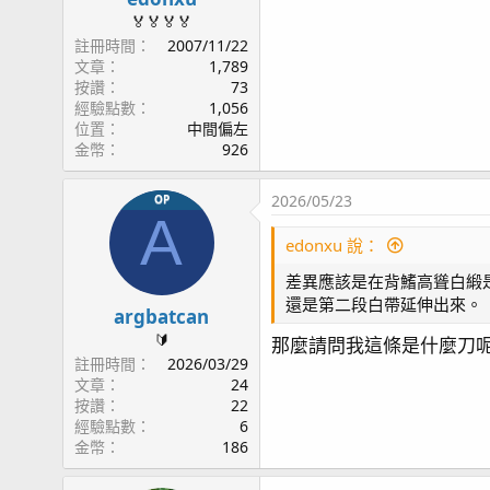
🏅🏅🏅🏅
註冊時間
2007/11/22
文章
1,789
按讚
73
經驗點數
1,056
位置
中間偏左
金幣
926
2026/05/23
OP
A
edonxu 說：
差異應該是在背鰭高聳白緞
還是第二段白帶延伸出來。
argbatcan
🔰
那麼請問我這條是什麼刀呢
註冊時間
2026/03/29
文章
24
按讚
22
經驗點數
6
金幣
186