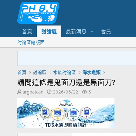
首頁
討論區
最新消息
會員
討論區總版面
首頁
討論區
水族討論區
海水魚類
請問這條是鬼面刀還是黑面刀?
主
開
關
argbatcan
2026/05/22
5
題
始
注
發
日
者
起
期
人