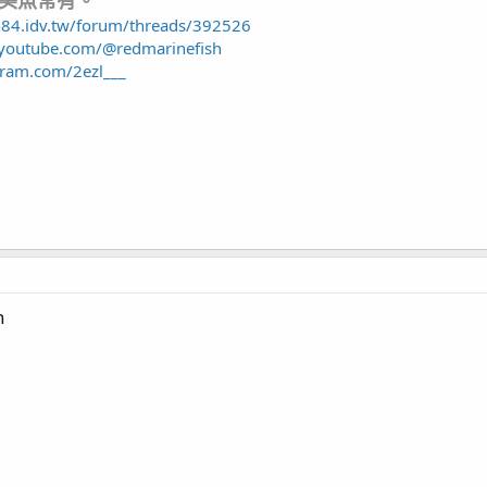
h84.idv.tw/forum/threads/392526
.youtube.com/@redmarinefish
gram.com/2ezl___
h