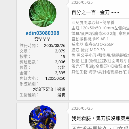
2026/05/25
百分之一百 --金刀 ~~~
四尺屏風厚沙缸--簡單養
主缸:120x50x50 10mm左側內溢
adin03080308
燈具/蛋白:影魔奇x60 2組 ,章魚哥
自動捲棉機:JNS AF-1
🏆🏅🏅🏅
補水器:奧多SATO-266P
註冊時間
2005/08/26
造浪:捷寶 MDP-30
文章
2,079
魚:黑公子小丑/藍倒吊/橘點蝦虎
按讚
19
軟體:鈕扣(粉紅拉鍊/紅面蜘蛛/扣
經驗點數
2,006
螢光/正非洲)/金榔頭/米粉(龍魂
位置
台北
其他生物:海參/高射砲管蟲石/白
金幣
2,395
魚缸大小
120x50x50
系統類別
水流下又流上過濾
生物種類
混養
2026/05/25
我是看臉，鬼刀臉沒那麼
不在乎天長地久，只在乎