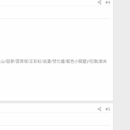
#4
火山/惡夢/雲霄塔/正彩虹/岩畫/焚化爐/藍色小精靈)/花環(澳洲
#5