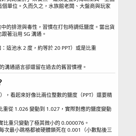
PPT 這個單位。久而久之，水族館老闆、大盤商與玩家
途中的排泄與毒性，習慣在打包時調低鹽度。當出貨
跟著沿用 SG 溝通。
水 2 度，約等於 20 PPT）或是比重
的溝通語言卻還留在過去的舊習慣裡。
​
6），看起來好像比兩位整數的鹽度（PPT）還要精
 1.026 變動到 1.027，實際對應的鹽度變動
真實比重只變動了極其微小的 0.000076。
次最小跳格都被硬體鎖死在 0.001（小數點後三