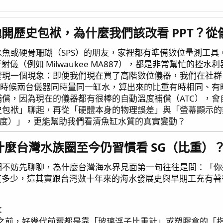
開歷史包袱，為什麼我們該改看 PPT？從
魚或硬骨珊瑚（SPS）的朋友，家裡都有準備數位量測工具。
射儀（例如 Milwaukee MA887），都是非常幫忙的控水
現一個現象：即便我們現在買了高階數位儀器，我們在社群、論壇交
且有時候兩台儀器同時量同一缸水，算出來的比重有時相同、
償，因為現在的儀器都有很棒的自動溫度補償（ATC），會
史包袱」聊起，再從「硬體本身的物理誤差」與「螢幕顯示的
鹽度）」，更能幫助我們看清魚缸水質的真實變動？
麼台灣水族圈至今仍習慣看 SG（比重）？
們不妨先聊聊，為什麼台灣海水界見面第一句往往是問：「你
鹽度多少，這其實跟台灣數十年來的海水發展史與早期工充有
：
之前，好幾代前輩都是靠「玻璃浮子比重計」或塑膠盒的「