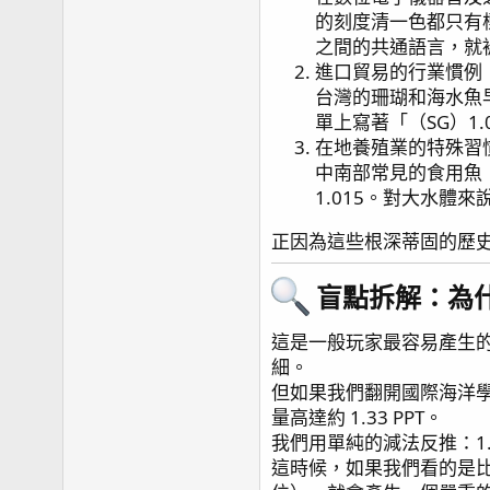
的刻度清一色都只有標示
之間的共通語言，就
進口貿易的行業慣例
台灣的珊瑚和海水魚
單上寫著「（SG）1
在地養殖業的特殊習
中南部常見的食用魚（
1.015。對大水體
正因為這些根深蒂固的歷
盲點拆解：為什
這是一般玩家最容易產生的
細。
但如果我們翻開國際海洋學界
量高達約 1.33 PPT。
我們用單純的減法反推：1.33
這時候，如果我們看的是比