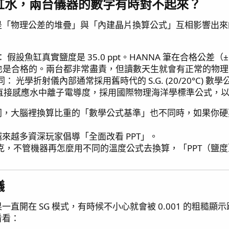
水，兩台儀器的數字有時對不起來？​
是「物理公差的堆疊」與「內建晶片換算公式」互相影響出來
假設魚缸真實鹽度是 35.0 ppt。HANNA 筆在合格公差（±1
.0 也是合格的。兩台都非常盡責，但讀數天生就會有正常的物
 光學折射儀內部通常採用舊時代的 S.G. (20/20°C) 
是直接感應水中離子電導度，採用國際物理海洋學標準公式，以最
，大腦裡換算比重的「數學公式基準」也不同時，如果你硬要
來越多資深玩家倡導「全面改看 PPT」。
 35 克，不管機器再怎麼用不同的溫度公式去換算，「PPT
​
直開在 SG 模式，有時候不小心就會被 0.001 的粗糙
看看：