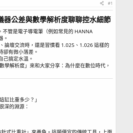
#1
儀器公差與數學解析度聊聊控水細節​
不管是電子導電筆（例如常見的 HANNA
利器。
流時，還是習慣看 1.025、1.026 這樣的
有時卻有微小落差。
自己搞定水溫。
數學解析度」來和大家分享：為什麼在數位時代，
​
這缸比重多少？」
著很深的淵源：
指針式比重計」來養魚。這類便宜的傳統工具，上面