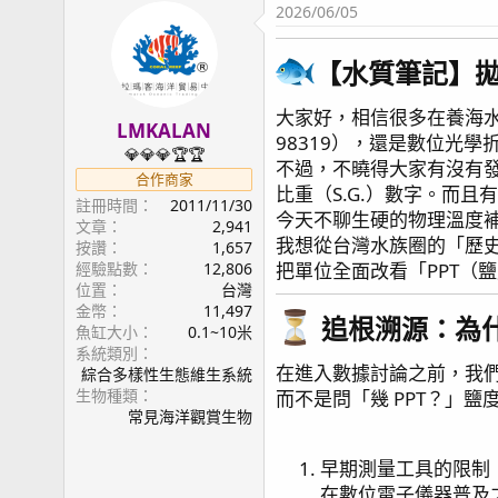
2026/06/05
【水質筆記】拋
大家好，相信很多在養海水
LMKALAN
98319），還是數位光學折
💎💎💎🏆🏆
不過，不曉得大家有沒有發
合作商家
比重（S.G.）數字。而
註冊時間
2011/11/30
今天不聊生硬的物理溫度補
文章
2,941
我想從台灣水族圈的「歷
按讚
1,657
經驗點數
12,806
把單位全面改看「PPT（
位置
台灣
金幣
11,497
追根溯源：為什
魚缸大小
0.1~10米
系統類別
在進入數據討論之前，我
綜合多樣性生態維生系統
生物種類
而不是問「幾 PPT？」
常見海洋觀賞生物
早期測量工具的限制
在數位電子儀器普及