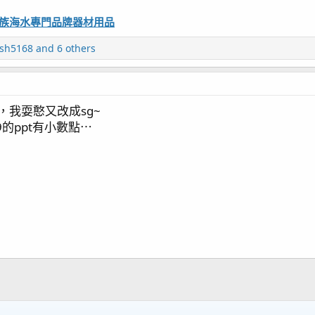
觀賞水族海水專門品牌器材用品
ish5168
and 6 others
，我耍憨又改成sg~
9的ppt有小數點⋯