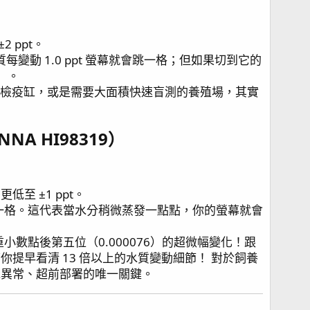
 ppt。
質每變動 1.0 ppt 螢幕就會跳一格；但如果切到它的
1）。
、檢疫缸，或是需要大面積快速盲測的養殖場，其實
 HI98319）​
低至 ±1 ppt。
就會跳一格。這代表當水分稍微蒸發一點點，你的螢幕就會
重小數點後第五位（0.000076）的超微幅變化！跟
T 能幫你提早看清 13 倍以上的水質變動細節！ 對於飼養
現補水異常、超前部署的唯一關鍵。