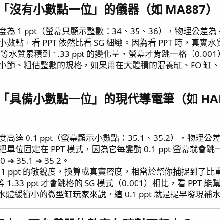
是「沒有小數點一位」的儀器（如 MA887）​
為 1 ppt（螢幕只顯示整數：34、35、36），物理公差為 ±2
數點，看 PPT 依然比看 SG 細緻。因為看 PPT 時，真實水
等水質累積到 1.33 ppt 的變化量，螢幕才肯跳一格（0.00
拘小節、粗估整數的規格，如果用在大體積的混養缸、FO 缸
「具備小數點一位」的現代導電筆（如 HANNA
達 0.1 ppt（螢幕顯示小數點：35.1、35.2），物理公差更
把單位固定在 PPT 模式，因為它每變動 0.1 ppt 螢幕
 35.1 ➔ 35.2。
0.1 ppt 的敏銳度，換算成真實密度，相當於幫你捕捉到了比
.33 ppt 才會跳格的 SG 模式（0.001）相比，看 PP
或是水體緩衝小的微型缸玩家來說，這 0.1 ppt 就是提早發