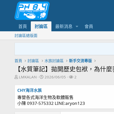
首頁
討論區
最新消息
會員
討論區總版面
首頁
討論區
水族討論區
新手交流專版
【水質筆記】拋開歷史包袱，為什麼我
主
開
關
LMKALAN
2026/06/05
2
題
始
注
發
日
者
CHY海洋水族
起
期
專營各式海洋生物及軟體販售
人
小陳 0937-575332 LINE:aryon123