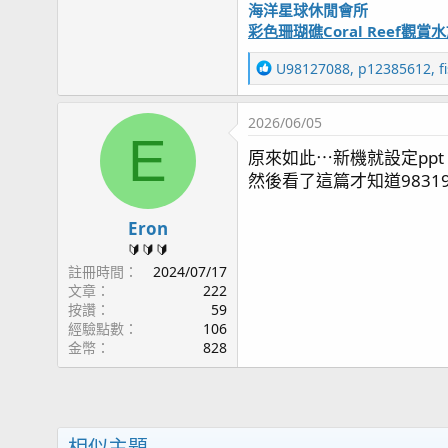
海洋星球休閒會所
彩色珊瑚礁Coral Reef
R
U98127088
,
p12385612
,
f
e
a
2026/06/05
c
E
t
原來如此⋯新機就設定ppt
i
然後看了這篇才知道9831
o
n
s
Eron
：
🔰🔰🔰
註冊時間
2024/07/17
文章
222
按讚
59
經驗點數
106
金幣
828
相似主題