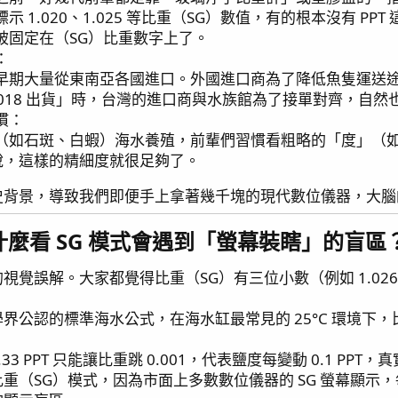
 1.020、1.025 等比重（SG）數值，有的根本沒有 
被固定在（SG）比重數字上了。
：
早期大量從東南亞各國進口。外國進口商為了降低魚隻運送
.018 出貨」時，台灣的進口商與水族館為了接單對齊，自然也
慣：
如石斑、白蝦）海水養殖，前輩們習慣看粗略的「度」（如：這池
來說，這樣的精細度就很足夠了。
史背景，導致我們即便手上拿著幾千塊的現代數位儀器，大腦
麼看 SG 模式會遇到「螢幕裝瞎」的盲區？
視覺誤解。大家都覺得比重（SG）有三位小數（例如 1.02
公認的標準海水公式，在海水缸最常見的 25°C 環境下，比重從
 PPT 只能讓比重跳 0.001，代表鹽度每變動 0.1 PPT，
重（SG）模式，因為市面上多數數位儀器的 SG 螢幕顯示，每