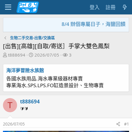
登入
註冊
8/4 辦個專屬日子，海鹽回饋活動
生物二手交易-出售/交換區
[出售][高雄][自取/寄送］手掌大雙色鳳梨
主
開
關
t888694
2026/07/05
3
題
始
注
發
日
者
海洋夢冒險水族館
起
期
各國水族用品.海水專業級器材專賣
人
專業海水.SPS.LPS.FO缸造景設計、生物專賣
t888694
T
🔰🔰
2026/07/05
#1