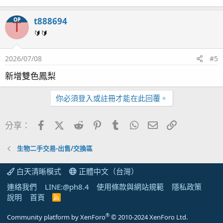
t888694
OP
T
🔰🔰
2026/07/08
#5
新增雙色鳳梨
你必須登入或註冊才能在此回覆。
Facebook
X (Twitter)
Reddit
Pinterest
Tumblr
WhatsApp
電子郵件
連結
分享：
生物二手交易-出售/交換區
白天清晰模式
正體中文（台灣）
連絡我們
LINE:@ph8.4
使用條款與網站規範
隱私政策
說明
首頁
R
S
S
®
Community platform by XenForo
© 2010-2024 XenForo Ltd.