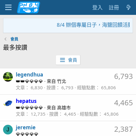
登入
註冊
8/4 辦個專屬日子，海鹽回饋活動，
會員
最多按讚
會員
legendhua
6,793
👑👑💎💎💎💎
·
來自
竹北
文章
6,830
按讚
6,793
經驗點數
65,806
hepatus
4,465
👑💎💎💎💎💎
·
來自
高雄市
文章
12,735
按讚
4,465
經驗點數
45,806
jeremie
2,387
J
💎💎💎💎💎