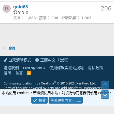
gold68
206
G
🏆🏅🏅🏅
文章
1,888
按讚
206
經驗點數
1,306
會員
白天清晰模式
正體中文（台灣）
連絡我們
LINE:@ph8.4
使用條款與網站規範
隱私政策
說明
首頁
R
S
S
®
Community platform by XenForo
© 2010-2024 XenForo Ltd.
上方
Parts of this site powered by
XenForo add-ons from DragonByte™
©2011-2026
DragonByte Technologies
(
Details
)
本站使用 cookies。若繼續使用本站，則視為你同意我們使用 cookie。
下方
營業人名稱：八點四企業社 統一編號：25953834
接受
學習更多內容。……
PH8.4 海水觀賞魚寵物交流網