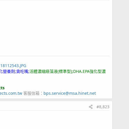
118112543.JPG
化營養劑;貪吃嘴;
活體濃縮綠藻液(標準型);DHA.EPA強化型濃
cts
ects.com.tw
客服信箱：
bps.service@msa.hinet.net
#8,823