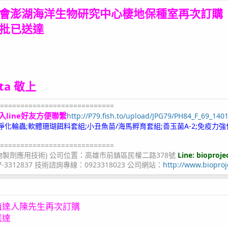
會澎湖海洋生物研究中心棲地保種室再次訂購
批
已送達
ita 敬上
============================
入line好友方便聯繫
http://P79.fish.to/upload/JPG79/PH84_F_69_140
;冷凍淨化輪蟲;軟體珊瑚餌料套組;小丑魚苗/海馬孵育套組;善玉菌A-2;免疫力強
============================
物製劑應用技術) 公司位置：高雄市前鎮區民權二路378號
Line: bioproje
07-3312837 技術諮詢專線：0923318023 公司網站：
http://www.bioproj
殖達人陳先生再次訂購
送達