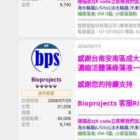
掃描此QR code立即將我們加
金幣
9,740
海水輪蟲(L/S/ss);淡水輪蟲
縮綠藻液; EM-3菌; 小球藻藻粉
=========================
寶臻發股份有限公司-(專業微生
客服電話：07-3318023 傳真: 
2026/06/15
OP
感謝台南安南區成大
濃縮活體藻綠藻液
一
Bioprojects
感謝您的持續支持
💎💎💎💎💎
合作商家
註冊時間
2008/07/29
Bioprojects 客服R
文章
31,058
按讚
8
=========================
經驗點數
30,006
掃描此QR code立即將我們加
金幣
9,740
海水輪蟲(L/S/ss);淡水輪蟲
縮綠藻液; EM-3菌; 小球藻藻粉
=========================