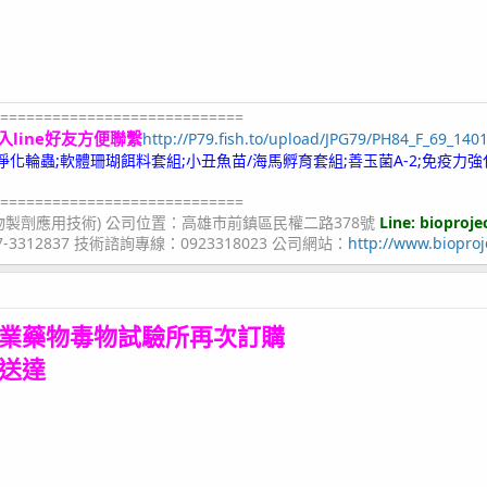
============================
入line好友方便聯繫
http://P79.fish.to/upload/JPG79/PH84_F_69_140
;冷凍淨化輪蟲;軟體珊瑚餌料套組;小丑魚苗/海馬孵育套組;善玉菌A-2;免疫力強
============================
物製劑應用技術) 公司位置：高雄市前鎮區民權二路378號
Line: bioproje
07-3312837 技術諮詢專線：0923318023 公司網站：
http://www.bioproj
業藥物毒物試驗所再次訂購
送達