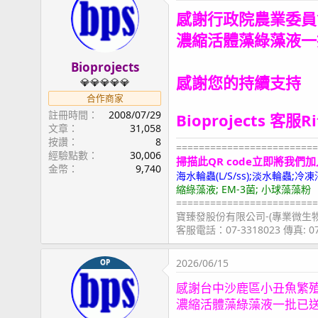
感謝行政院農業委員
濃縮活體藻綠藻液一
Bioprojects
感謝您的持續支持
💎💎💎💎💎
合作商家
註冊時間
2008/07/29
Bioprojects 客服R
文章
31,058
按讚
8
=========================
經驗點數
30,006
掃描此QR code立即將我們加
金幣
9,740
海水輪蟲(L/S/ss);淡水輪蟲
縮綠藻液; EM-3菌; 小球藻藻粉
=========================
寶臻發股份有限公司-(專業微生
客服電話：07-3318023 傳真: 
2026/06/15
OP
感謝台中沙鹿區小丑魚繁
濃縮活體藻綠藻液一批已