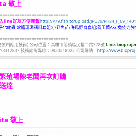
ita 敬上
============================
入line好友方便聯繫
http://P79.fish.to/upload/JPG79/PH84_F_69_140
;冷凍淨化輪蟲;軟體珊瑚餌料套組;小丑魚苗/海馬孵育套組;善玉菌A-2;免疫力強
============================
物製劑應用技術) 公司位置：高雄市前鎮區民權二路378號
Line: bioproje
07-3312837 技術諮詢專線：0923318023 公司網站：
http://www.bioproj
繁殖場陳老闆再次訂購
送達
Rita 敬上
============================