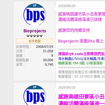
2026/06/20
OP
感謝桃園蘆竹區小丑魚繁
濃縮活體藻綠藻液已送達
感謝您的持續支持
Bioprojects
💎💎💎💎💎
Bioprojects 客服Rita 敬上
合作商家
註冊時間
2008/07/29
=========================
文章
31,058
掃描此QR code立即將我們加
按讚
8
海水輪蟲(L/S/ss);淡水輪蟲
經驗點數
30,006
縮綠藻液; EM-3菌; 小球藻藻粉
金幣
9,740
=========================
寶臻發股份有限公司-(專業微生
客服電話：07-3318023 傳真: 
2026/06/20
OP
感謝高雄田寮區小丑
濃縮活體藻綠藻液一