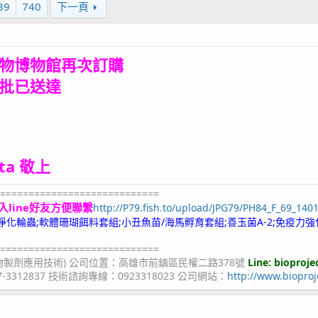
39
740
下一頁
物博物館
再次訂購
批
已送達
ita 敬上
============================
入line好友方便聯繫
http://P79.fish.to/upload/JPG79/PH84_F_69_140
;冷凍淨化輪蟲;軟體珊瑚餌料套組;小丑魚苗/海馬孵育套組;善玉菌A-2;免疫力強
============================
物製劑應用技術) 公司位置：高雄市前鎮區民權二路378號
Line: bioproje
07-3312837 技術諮詢專線：0923318023 公司網站：
http://www.bioproj