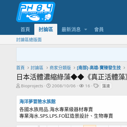
首頁
討論區
最新消息
會員
討論區總版面
首頁
討論區
商家分類版
[南部]-高雄-寶臻發生技
日本活體濃縮綠藻◆◆《真正活體藻》
主
開
關
標
Bioprojects
2008/10/06
16
藻液
題
始
注
籤
發
日
者
海洋夢冒險水族館
起
期
各國水族用品.海水專業級器材專賣
人
專業海水.SPS.LPS.FO缸造景設計、生物專賣