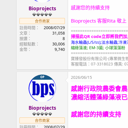
感謝您的持續支持
Bioprojects
💎💎💎💎💎
Bioprojects 客服Rita 敬上
合作商家
註冊時間
2008/07/29
=========================
文章
31,058
掃描此QR code立即將我們加
按讚
8
海水輪蟲(L/S/ss);淡水輪蟲
經驗點數
30,006
縮綠藻液; EM-3菌; 小球藻藻粉
金幣
9,740
=========================
寶臻發股份有限公司-(專業微生
客服電話：07-3318023 傳真: 
2026/06/15
OP
感謝行政院農委會農
濃縮活體藻綠藻液已
Bioprojects
感謝您的持續支持
💎💎💎💎💎
合作商家
註冊時間
2008/07/29