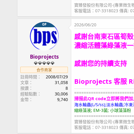
寶臻發股份有限公司-(專業微生
客服電話：07-3318023 傳真: 
2026/06/20
OP
感謝台南東石區筍殼
濃縮活體藻綠藻液
一
Bioprojects
感謝您的持續支持
💎💎💎💎💎
合作商家
註冊時間
2008/07/29
Bioprojects 客服 
文章
31,058
按讚
8
=========================
經驗點數
30,006
掃描此QR code立即將我們加
金幣
9,740
海水輪蟲(L/S/ss);淡水輪蟲
縮綠藻液; EM-3菌; 小球藻藻粉
=========================
寶臻發股份有限公司-(專業微生
客服電話：07-3318023 傳真: 