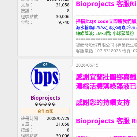
Bioprojects 客服R
文章
31,058
按讚
8
=========================
經驗點數
30,006
掃描此QR code立即將我們加
金幣
9,740
海水輪蟲(L/S/ss);淡水輪蟲
縮綠藻液; EM-3菌; 小球藻藻粉
=========================
寶臻發股份有限公司-(專業微生
客服電話：07-3318023 傳真: 
2026/06/15
OP
感謝宜蘭壯圍鄉嘉鱲
濃縮活體藻綠藻液
已
Bioprojects
感謝您的持續支持
💎💎💎💎💎
合作商家
註冊時間
2008/07/29
Bioprojects 客服 
文章
31,058
按讚
8
=========================
經驗點數
30,006