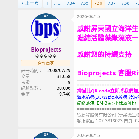
上一頁
1
……
734
735
736
737
738
7
2026/06/15
OP
感謝屏東國立海洋生
濃縮活體藻綠藻液
一
Bioprojects
感謝您的持續支持
💎💎💎💎💎
合作商家
註冊時間
2008/07/29
Bioprojects 客服R
文章
31,058
按讚
8
=========================
經驗點數
30,006
掃描此QR code立即將我們加
金幣
9,740
海水輪蟲(L/S/ss);淡水輪蟲
縮綠藻液; EM-3菌; 小球藻藻粉
=========================
寶臻發股份有限公司-(專業微生
客服電話：07-3318023 傳真: 
2026/06/15
OP