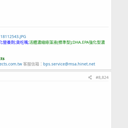
118112543.JPG
化營養劑;貪吃嘴;
活體濃縮綠藻液(標準型);DHA.EPA強化型濃
cts
ects.com.tw
客服信箱：
bps.service@msa.hinet.net
#8,824