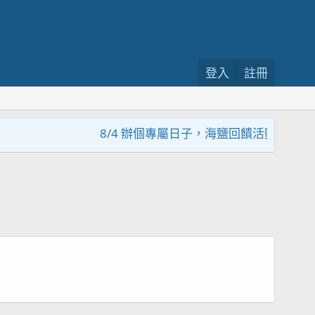
登入
註冊
8/4 辦個專屬日子，海鹽回饋活動，大家趕緊來