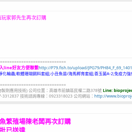
殖玩家郭先生再次訂購
============================
入line好友方便聯繫
http://P79.fish.to/upload/JPG79/PH84_F_69_140
;冷凍淨化輪蟲;軟體珊瑚餌料套組;小丑魚苗/海馬孵育套組;善玉菌A-2;免疫力強
============================
物製劑應用技術) 公司位置：高雄市前鎮區民權二路378號
Line: bioproje
07-3312837 技術諮詢專線：0923318023 公司網站：
http://www.bioproj
魚繁殖場陳老闆再次訂購
批
已送達