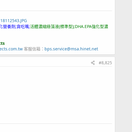
118112543.JPG
化營養劑;貪吃嘴;
活體濃縮綠藻液(標準型);DHA.EPA強化型濃
cts
ects.com.tw
客服信箱：
bps.service@msa.hinet.net
#8,825