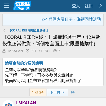
登入
註冊
8/4 辦個專屬日子，海鹽回饋活動，大家
【CORAL REEF(美國珊瑚礁)】
【CORAL REEF活砂、】熱賣超過十年，12月起
恢復正常供貨，新價格全面上市(限量搶購中)
主
開
關
LMKALAN
2011/12/01
7
題
始
注
發
日
者
論壇金幣的介紹與說明
起
期
金幣可以幹嘛?要如何獲得呢?
人
先了解一下金幣，再多多參與文章討論
後面就可以用金幣來參加各種活動與折扣了。
Last
1 of 24
下一頁
LMKALAN