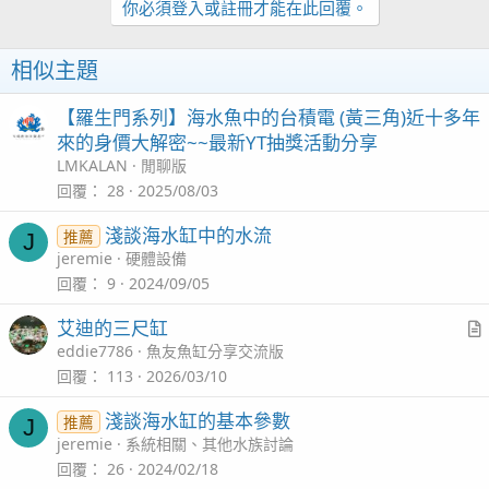
你必須登入或註冊才能在此回覆。
相似主題
【羅生門系列】海水魚中的台積電 (黃三角)近十多年
來的身價大解密~~最新YT抽獎活動分享
LMKALAN
閒聊版
回覆
28
2025/08/03
淺談海水缸中的水流
推薦
J
jeremie
硬體設備
回覆
9
2024/09/05
艾迪的三尺缸
r
eddie7786
魚友魚缸分享交流版
t
回覆
113
2026/03/10
i
淺談海水缸的基本參數
推薦
J
c
jeremie
系統相關、其他水族討論
l
回覆
26
2024/02/18