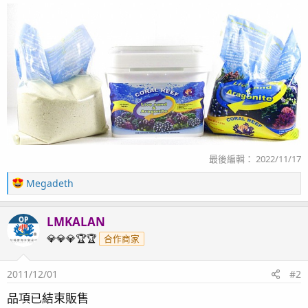
最後編輯：
2022/11/17
R
Megadeth
e
a
LMKALAN
OP
c
t
💎💎💎🏆🏆
合作商家
i
o
2011/12/01
#2
n
s
品項已結束販售
：