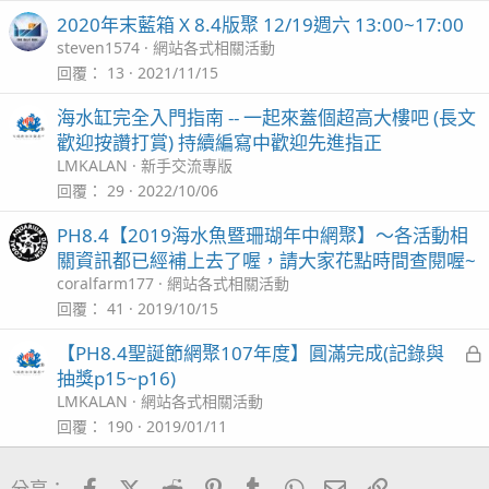
2020年末藍箱 X 8.4版聚 12/19週六 13:00~17:00
steven1574
網站各式相關活動
回覆
13
2021/11/15
海水缸完全入門指南 -- 一起來蓋個超高大樓吧 (長文
歡迎按讚打賞) 持續編寫中歡迎先進指正
LMKALAN
新手交流專版
回覆
29
2022/10/06
PH8.4【2019海水魚暨珊瑚年中網聚】～各活動相
關資訊都已經補上去了喔，請大家花點時間查閱喔~
coralfarm177
網站各式相關活動
回覆
41
2019/10/15
【PH8.4聖誕節網聚107年度】圓滿完成(記錄與
抽獎p15~p16)
LMKALAN
網站各式相關活動
回覆
190
2019/01/11
Facebook
X (Twitter)
Reddit
Pinterest
Tumblr
WhatsApp
電子郵件
連結
分享：