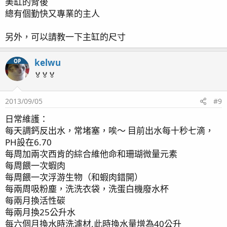
美缸的背後
總有個勤快又專業的主人
另外，可以請教一下主缸的尺寸
kelwu
OP
🏅🏅🏅
2013/09/05
#9
日常維護：
每天調鈣反出水，常堵塞，唉～ 目前出水每十秒七滴，
PH設在6.70
每周加兩次西肯的綜合維他命和珊瑚微量元素
每周餵一次蝦肉
每周餵一次浮游生物（和蝦肉錯開）
每兩周吸粉塵，洗洗衣袋，洗蛋白機廢水杯
每兩月換活性碳
每兩月換25公升水
每六個月換水時洗濾材,此時換水量增為40公升