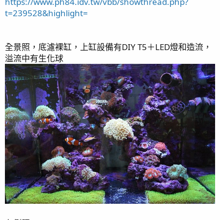
https://www.ph84.idv.tw/vbb/showthread.php?
t=239528&highlight=
全景照，底濾裸缸，上缸設備有DIY T5＋LED燈和造流，
溢流中有生化球