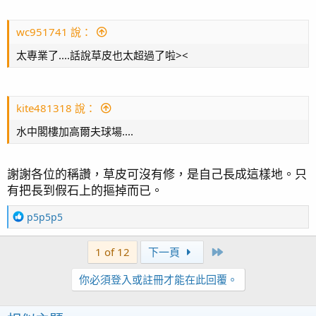
wc951741 說：
太專業了....話說草皮也太超過了啦><
kite481318 說：
水中閣樓加高爾夫球場....
謝謝各位的稱讚，草皮可沒有修，是自己長成這樣地。只
有把長到假石上的摳掉而已。
R
p5p5p5
e
a
Last
1 of 12
下一頁
c
t
你必須登入或註冊才能在此回覆。
i
o
n