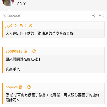
🏅🏅🏅
2013/09/06
#12
jay0404 說：
大大這缸超正點的，綠油油的草皮修得真好
20090818 說：
原來機關藏在底缸裡！
真高手也
popeye 說：
恩 想必草皮有請園丁修剪，太專業，可以跟你要園丁的連絡
電話嗎??