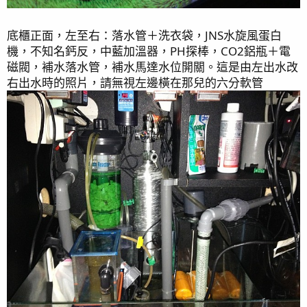
底櫃正面，左至右：落水管＋洗衣袋，JNS水旋風蛋白
機，不知名鈣反，中藍加溫器，PH探棒，CO2鋁瓶＋電
磁閥，補水落水管，補水馬達水位開關。這是由左出水改
右出水時的照片，請無視左邊橫在那兒的六分軟管