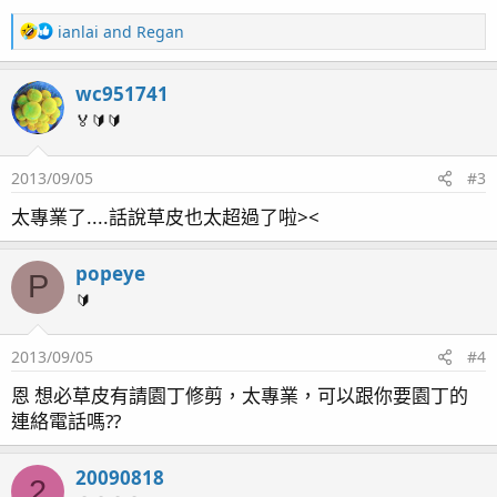
R
ianlai
and
Regan
e
a
wc951741
c
t
🏅🔰🔰
i
o
2013/09/05
#3
n
s
太專業了....話說草皮也太超過了啦><
：
popeye
P
🔰
2013/09/05
#4
恩 想必草皮有請園丁修剪，太專業，可以跟你要園丁的
連絡電話嗎??
20090818
2