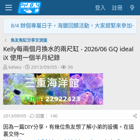
登入
註冊
/4 辦個專屬日子，海鹽回饋活動，大家趕緊來參加~~~~~
魚友魚缸分享交流版
Kelly每兩個月換水的兩尺缸 - 2026/06 GQ ideal
iX 使用一個半月紀錄
主
開
關
kelwu
2013/09/05
36
題
始
注
發
日
者
起
期
人
2013/09/05
回覆： 140
因為一篇DIY分享，有幾位魚友想了解小弟的設備。在這
裏交待～