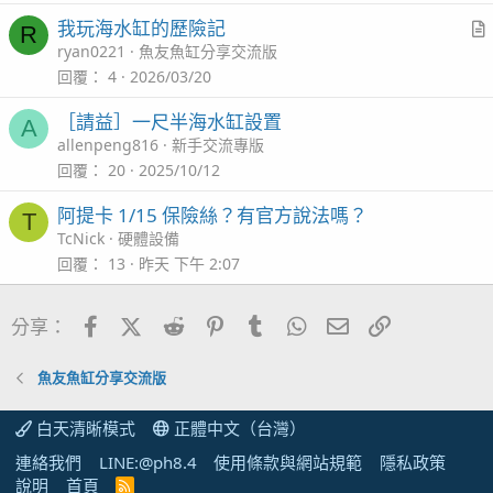
i
我玩海水缸的歷險記
R
c
r
ryan0221
魚友魚缸分享交流版
l
t
回覆
4
2026/03/20
i
［請益］一尺半海水缸設置
A
c
allenpeng816
新手交流專版
l
回覆
20
2025/10/12
阿提卡 1/15 保險絲？有官方說法嗎？
T
TcNick
硬體設備
回覆
13
昨天 下午 2:07
Facebook
X (Twitter)
Reddit
Pinterest
Tumblr
WhatsApp
電子郵件
連結
分享：
魚友魚缸分享交流版
白天清晰模式
正體中文（台灣）
連絡我們
LINE:@ph8.4
使用條款與網站規範
隱私政策
說明
首頁
R