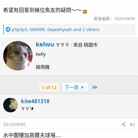
希望有回答到幾位魚友的疑問～～
最後編輯：
2024/09/09
R
p5p5p5
,
tktk999
,
dayeahyeah
and 2 others
e
a
W
kelwu
🏅🏅🏅
·
來自
桃園市
c
r
t
Kelly
i
i
t
o
搞飛機
t
n
e
s
n
：
Last
1 of 12
下一頁
b
y
kite481318
🏅🏅🔰
2013/09/05
#2
水中閣樓加高爾夫球場....