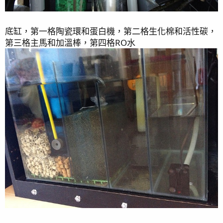
底缸，第一格陶瓷環和蛋白機，第二格生化棉和活性碳，
第三格主馬和加溫棒，第四格RO水