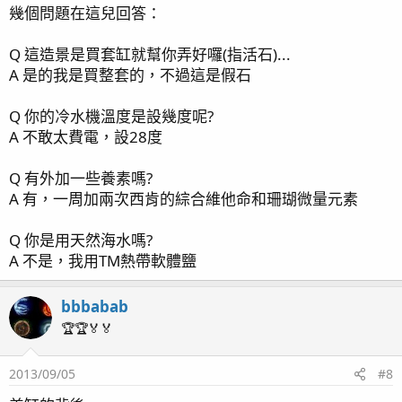
幾個問題在這兒回答：
Q 這造景是買套缸就幫你弄好囉(指活石)...
A 是的我是買整套的，不過這是假石
Q 你的冷水機溫度是設幾度呢?
A 不敢太費電，設28度
Q 有外加一些養素嗎?
A 有，一周加兩次西肯的綜合維他命和珊瑚微量元素
Q 你是用天然海水嗎?
A 不是，我用TM熱帶軟體鹽
bbbabab
🏆🏆🏅🏅
2013/09/05
#8