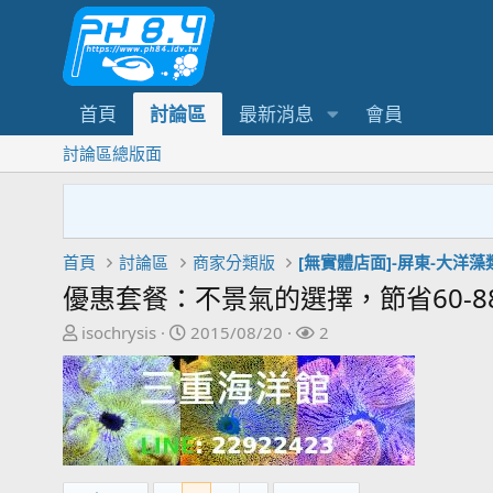
首頁
討論區
最新消息
會員
討論區總版面
首頁
討論區
商家分類版
[無實體店面]-屏東-大洋藻
優惠套餐：不景氣的選擇，節省60-8
主
開
關
isochrysis
2015/08/20
2
題
始
注
發
日
者
起
期
人