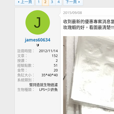
上一頁
1
2
3
4
下一頁
2015/09/08
J
收到最新的優惠專案消息當
玫瑰蝦的好，看圖最清楚!!!!
james60634
🔰
註冊時間
2012/11/14
文章
152
按讚
2
經驗點數
51
金幣
20
魚缸大小
35*40*40
系統類別
堅持造就生物過濾
生物種類
LPS+少許魚