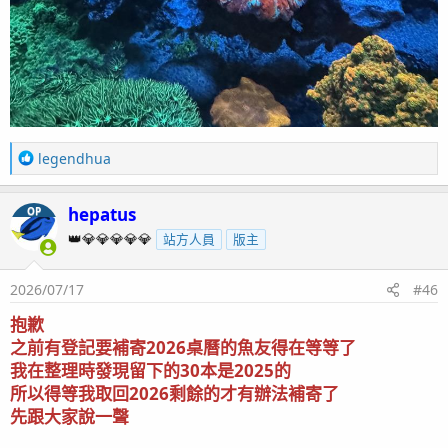
R
legendhua
e
a
hepatus
OP
c
t
👑💎💎💎💎💎
站方人員
版主
i
o
2026/07/17
#46
n
s
抱歉
：
之前有登記要補寄2026桌曆的魚友得在等等了
我在整理時發現留下的30本是2025的
所以得等我取回2026剩餘的才有辦法補寄了
先跟大家說一聲