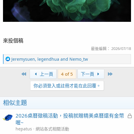
來投個稿
最後編輯：
2026/07/18
R
Jeremysuen
,
legendhua
and
Nemo_tw
e
a
First
Last
上一頁
4 of 5
下一頁
c
t
你必須登入或註冊才能在此回覆。
i
o
n
相似主題
s
：
2026桌曆徵稿活動，投稿就贈精美桌曆還有金幣
喔~
hepatus
網站各式相關活動