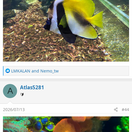
R
LMKALAN
and
Nemo_tw
e
a
Atlas5281
c
A
t
🔰
i
o
2026/07/13
#44
n
s
：