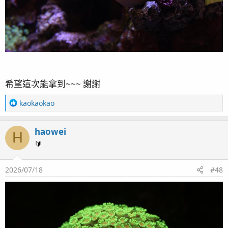
希望這次能拿到~~~ 謝謝
R
kaokaokao
e
a
haowei
c
H
t
🔰
i
o
2026/07/18
#48
n
s
：