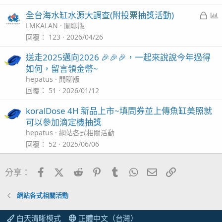
已
全台海水缸水源大調查(附投票抽獎活動)
鎖
LMKALAN
閒聊版
定
回覆
123
2026/04/26
送走2025邁向2026 🎉🎉🎉，一起來說說今年過得
如何，留言領金幣~
hepatus
閒聊版
回覆
51
2026/01/12
koralDose 4H 新品上市~填問券並上傳魚缸美照就
可以參加滴定機抽獎
hepatus
網站各式相關活動
回覆
52
2025/06/06
Facebook
X (Twitter)
Reddit
Pinterest
Tumblr
WhatsApp
電子郵件
連結
分享：
網站各式相關活動
白天清晰模式
正體中文（台灣）