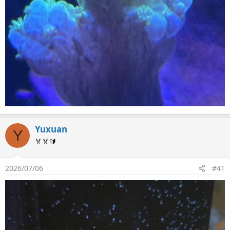
Yuxuan
Y
🏅🏅🔰
2026/07/06
#41