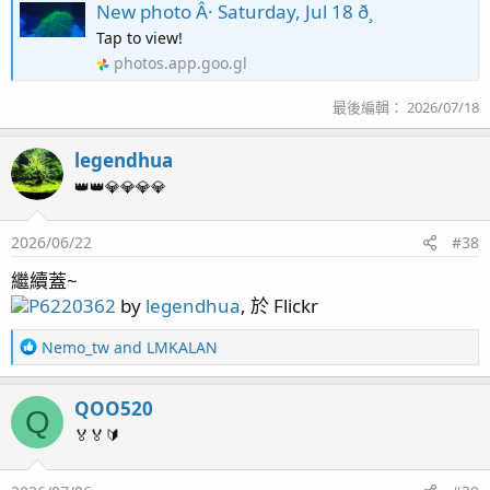
New photo Â· Saturday, Jul 18 ð¸
Tap to view!
photos.app.goo.gl
最後編輯：
2026/07/18
legendhua
👑👑💎💎💎💎
2026/06/22
#38
繼續蓋~
P6220362
by
legendhua
, 於 Flickr
R
Nemo_tw
and
LMKALAN
e
a
QOO520
c
Q
t
🏅🏅🔰
i
o