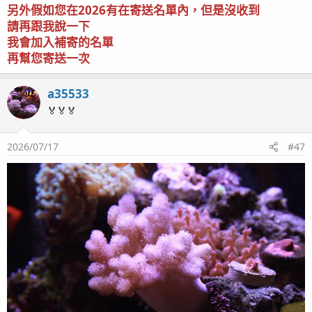
另外假如您在2026有在寄送名單內，但是沒收到
請再跟我說一下
我會加入補寄的名單
再幫您寄送一次
a35533
🏅🏅🏅
2026/07/17
#47