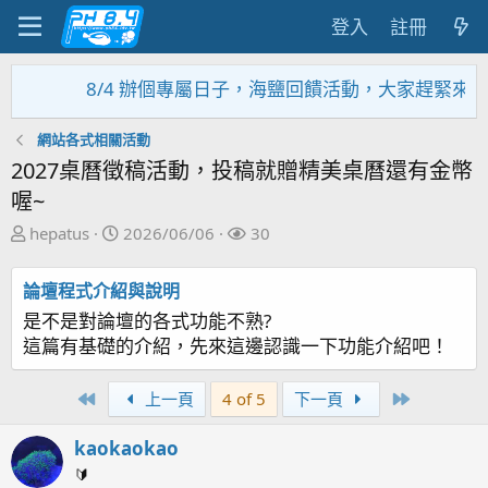
登入
註冊
8/4 辦個專屬日子，海鹽回饋活動，大家趕緊來參加~~~~
網站各式相關活動
2027桌曆徵稿活動，投稿就贈精美桌曆還有金幣
喔~
主
開
關
hepatus
2026/06/06
30
題
始
注
發
日
者
論壇程式介紹與說明
起
期
是不是對論壇的各式功能不熟?
人
這篇有基礎的介紹，先來這邊認識一下功能介紹吧！
First
Last
上一頁
4 of 5
下一頁
kaokaokao
🔰