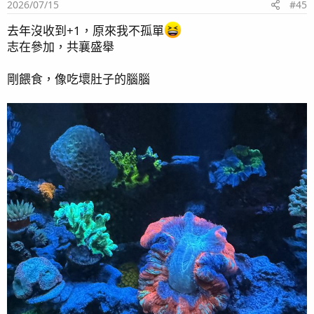
2026/07/15
#45
n
s
去年沒收到+1，原來我不孤單
：
志在參加，共襄盛舉
剛餵食，像吃壞肚子的腦腦