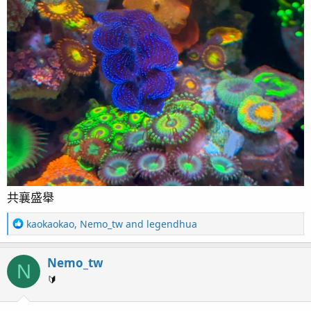
共襄盛舉
R
kaokaokao
,
Nemo_tw
and
legendhua
e
a
Nemo_tw
c
N
t
🔰
i
o