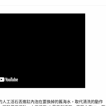
三種款式的人工活石丟進缸內泡在要換掉的舊海水，取代清洗的動作