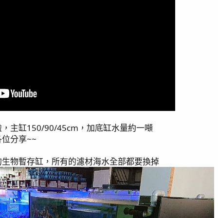
主缸150/90/45cm，加底缸水量約一噸
位分享~~
的生物暫存缸，所有的濾材海水全部都要換掉