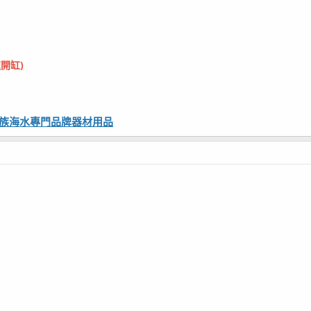
速開缸)
觀賞水族海水專門品牌器材用品