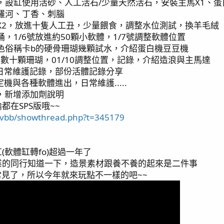
清空魚缸，設缸使用活砂、人工活石/少量天然活石，安裝主馬X1、
尼羅河、丁香、刺腦
新增燈具X2，放進十隻人工丑，少量餵食，調整水位測試，換羊毛絨
增沸石桶，1/6號放進約50顆小軟體，1/7號調整軟體位置
新增啡啡色俗稱卡b的硬骨珊瑚幾顆試水，介紹蛋白機豆豆機
/09進出數十顆珊瑚，01/10調整位置，記錄，介紹造浪與主馬達
介紹，日常維護記錄，部份活體記錄分享
增滴定機與各種軟體進出，日常維護.....
間記錄，新增添加劑說明
在SPS版哦~~
w/vbb/showthread.php?t=345179
軟體缸轉fo)超過一年了
業的同行知道一下，造景素材跟養不養的起來是二件事
常見了，所以今年就來玩點不一樣的吧~~