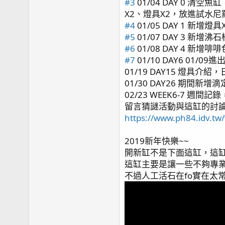
#3
01/04 DAY 0 
X2、燈具X2，放進試水
#4
01/05 DAY 1 
#5
01/07 DAY 3 新
#6
01/08 DAY 4 
#7
01/10 DAY6 01
01/19 DAY15 燈具
01/30 DAY26 期間新
02/23 WEEK6-7 週
留言猜謎活動與這缸的討論都
https://www.ph84.idv.t
2019新年快樂~~
開新缸不是下面這缸，這缸(
這缸主要是讓一些不夠專
不過人工活石在fo實在太