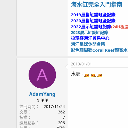
海水缸完全入門指南
2019展售缸設缸全記錄
2020展售缸設缸全記錄
2022展示缸設缸記錄
(24H極
2023展示缸設缸記錄
拉瑪客海洋貿易中心
海洋星球休閒會所
彩色珊瑚礁Coral Reef
2019/01/01
A
水喔~
AdamYang
🏅🔰🔰
註冊時間
2017/11/24
文章
362
按讚
7
經驗點數
206