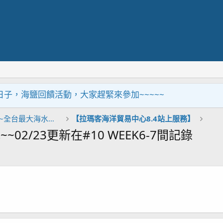
，海鹽回饋活動，大家趕緊來參加~~~~~
[中部]拉瑪客海洋貿易中心~全台最大海水觀賞水族供應商
【拉瑪客海洋貿易中心8.4站上服務】
2/23更新在#10 WEEK6-7間記錄