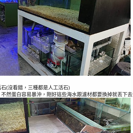
石(沒看錯，三種都是人工活石)
，不然蛋白容易暴沖，剛好這些海水跟濾材都要換掉就丟下去