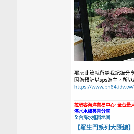
那麼此篇就留給我記錄分
因為預計以sps為主，所
https://www.ph84.idv.t
拉瑪客海洋貿易中心~全台最
海水水族美景分享
全台海水逛街地圖
【羅生門系列大匯總】