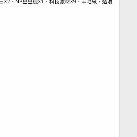
蛋白X2、NP豆豆機X1、科技濾材X9、羊毛絨、造浪