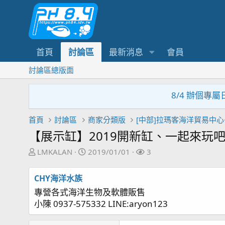
首頁
討論區
最新消息
會員
討論區總版面
8/4 辦個專屬日子
首頁
討論區
商家分類版
【展示缸】2019開新缸、一起來玩吧~~0
主
開
關
LMKALAN
2019/01/01
3
題
始
注
發
日
者
CHY海洋水族
起
期
專營各式海洋生物及軟體販售
人
小陳 0937-575332 LINE:aryon123