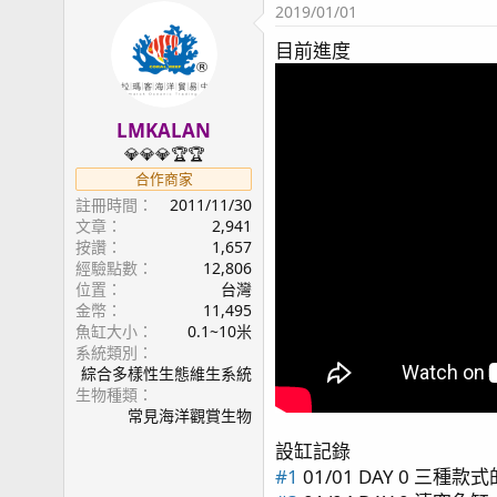
2019/01/01
目前進度
LMKALAN
💎💎💎🏆🏆
合作商家
註冊時間
2011/11/30
文章
2,941
按讚
1,657
經驗點數
12,806
位置
台灣
金幣
11,495
魚缸大小
0.1~10米
系統類別
綜合多樣性生態維生系統
生物種類
常見海洋觀賞生物
設缸記錄
#1
01/01 DAY 0 