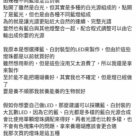
由幾種不同藍燈混合封裝
水質維持目標
點開了雖然是白光，但其實是多種的白光源組成的，點開
溫度 26.0-27.0
了是藍光，但也是由各種不同藍燈組成
pH 7.9-8.2
為的就是讓光譜更貼近大自然的連續、完整光譜
kh 7-8
當然也有藍白與其他燈整合一起，配合程式調整可以由它
Ca 400-420
輸出成你要的光源
Mg 1300-1350
K 400-410
我原本是想選擇藍、白封裝型的LED來製作，但由於這些
NO3 0.5
燈珠都是以前就買好的
PO4 0.03
雖然想用新的，但是這些沒用又太浪費了，所以我還是拿
來製作
主缸魚隻:
至於能不能把珊瑚養好，其實我也不確定，但是燈已經做
了
粉藍倒吊x1
要是養不順那我就養能養的生物就好
黃三角x1
公子小丑x1
假如你想要自己做LED，那麼建議可以採購藍、白封裝的
黑旋風小丑x1
大瓦數LED，因為它的藍、白光都是多樣的藍白光源合成
藍眼海金魚x1
會比使用單顆燈珠調配來得好，再者光譜也比較多樣，也
金頭迷你仙x1
不會有色塊集中的問題，拿來養珊瑚應該會更合適
青雀x5
我那次買的燈珠是這五種
金背仙女龍x1