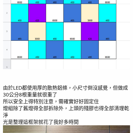
魚隻檢疫缸尺寸
長81x寬41x高48 120公升
軟體緩衝缸(缸中缸)
約30公升水量
塑膠桶底缸 30公升
合計150公升
設備
循環主馬 森森變頻 JDP-6000Q
蛋白 針葉DIY蛋白
燈光 36W DIY LED燈組
由於LED都使用厚的散熱鋁條，小尺寸倒沒感覺，但做成
冷卻機 1/3 室內冷卻機 溫度設定27-28
30公分8根重量就很重了
所以安全上得特別注意，需確實好好固定住
更新日誌
燈組除了舊燈得全部拆除外，上頭的殘膠也得全部清理乾
淨
[
米粉產卵，小苗培育紀錄
]2022-07-25
光是整理這框架就花了我好多時間