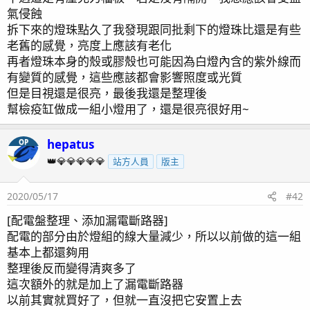
氣侵蝕
拆下來的燈珠點久了我發現跟同批剩下的燈珠比還是有些
老舊的感覺，亮度上應該有老化
再者燈珠本身的殼或膠殼也可能因為白燈內含的紫外線而
有變質的感覺，這些應該都會影響照度或光質
但是目視還是很亮，最後我還是整理後
幫檢疫缸做成一組小燈用了，還是很亮很好用~
hepatus
OP
👑💎💎💎💎💎
站方人員
版主
2020/05/17
#42
[配電盤整理、添加漏電斷路器]
配電的部分由於燈組的線大量減少，所以以前做的這一組
基本上都還夠用
整理後反而變得清爽多了
這次額外的就是加上了漏電斷路器
以前其實就買好了，但就一直沒把它安置上去