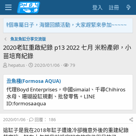
登入
註冊
個專屬日子，海鹽回饋活動，大家趕緊來參加~~~~~
魚友魚缸分享交流版
2020老缸重啟紀錄 p13 2022 七月 米粉產卵，小
苗培育紀錄
主
開
關
hepatus
2020/01/06
79
題
始
注
發
日
者
丑魚棧(Formosa AQUA)
起
期
代理Boyd Enterprises，中國simaial、千尋Chihiros
人
水母、珊瑚設缸規劃、批發零售。LINE
ID:formosaaqua
2020/01/06
回覆： 186
這缸子是我在2018年缸子遭逢冷卻機意外後的重建紀錄