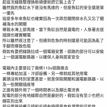
趁這次線路整理換新順便就把它裝上去了
雖然我的魚缸水下是沒有馬達的，但是魚缸的安全還是第
一優先
這麼多年來魚缸也確實因為一次疏忽關閉排水孔又忘了關
補海水的開關
導致水淹上部馬達，當下魚缸自然是漏電的，人急著去拔
插頭也確實觸電
所以雖然很注意了，但遇到危急的時刻還是可能因為亂了
手腳而導致危險
假如有要把線路拉成一個電箱安置，迴路的部分可以安裝
上一個漏電斷路器，以確保人身與居家安全
電箱內主要是拉了兩條110v迴路進去
一條專給加溫、冷卻設備，另一條就給其他用電
裏頭沒有特別安置甚麼，就是保險開關和漏電斷路器，以
及一些開關插座等
正面有額外用了一個時間表以及類比電流表
配電的部分有地線那自然是最好的，假如沒有至少也把火
線區別出來
部分電器設備正插和反插有時還是會有漏電的可能性