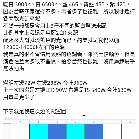
暖白 3000k、白 6500k、藍 465、寶藍 450、紫 420，
因為當時商家選擇不多，再者多了也複雜，所以我才選擇
外部缸:
各兩款光源來配
人工假眼小皇帝x1
不然一般都是會用上3種不同的藍白燈珠來配
大花臉x1
比例基本上我還是用藍2白1來配
三點白x1
配起來大概就淡藍色的光而已，約莫就是我們以前
厚殼仔x1
12000-14000k左右的色溫
雙色蝦虎x1
我是真的很不習慣用太藍的色調養，雖然比較顯色，但是
金眼倒吊x1
演色性差太多很不習慣，拍照當然也很難，沒用濾鏡幾乎
藍倒吊x1
無法拍攝
紅海騎士x1
紫倒吊x1
燈組左邊72W 右邊288W 合計360W
上一次的燈是左邊LED 90W 右邊是T5 540W 合計630W
合計21隻
用電量更少了
下表就是我這次燈的配置圖
魚隻檢疫缸、軟體緩衝缸近照 2022-06-01