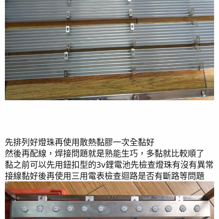
[配電盤整理、添加漏電斷路器]
2020-05-17
[造浪、造流維護整理]
2020-05-01
[燈具的更新]
2020-04-21
先排列好燈珠再使用散熱黏膠一次全黏好
然後再配線，焊接問題就是熟能生巧，多黏就比較順了
黏之前可以先用鈕扣型的3v鋰電池先檢查燈珠有沒有異常
接線黏好後再使用三用電表檢查迴路是否有斷路等問題