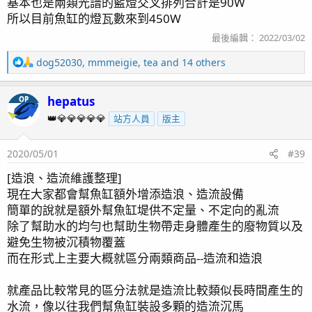
基本也是兩類光譜的藍燈交叉排列合計是90W
所以目前魚缸的燈瓦數來到450W
最後編輯：
2022/03/02
R
dog52030
,
mmmeigie
,
tea
and 14 others
e
a
hepatus
OP
c
t
👑💎💎💎💎💎
站方人員
版主
i
o
2020/05/01
#39
n
s
[造浪、造流維護整理]
：
現在大家都會幫魚缸額外增添造浪、造流設備
簡單的說就是額外幫魚缸堤供不定量、不定向的亂流
除了幫助水的均勻也幫助生物帶走身體產生的廢物質以及
避免生物被沉積物覆蓋
而在形式上主要大概就區分兩類商品--造流和造浪
就產品比較常見的區分法就是造流比較類似長時間產生的
水流，像以往我們幫魚缸裝設多顆的造流沉馬