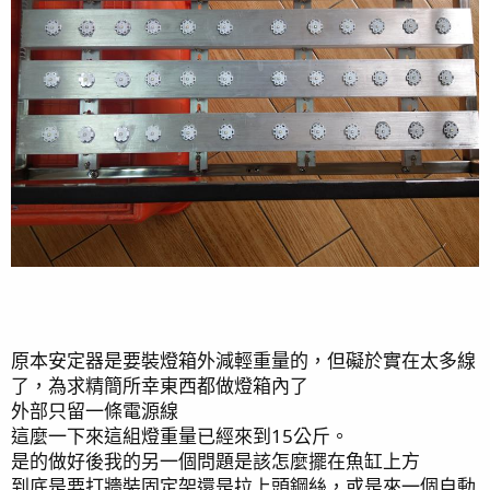
[舊缸子的整理篇]
2020-04-09
最後編輯：
2023/04/15
R
saeki556
,
Sony1744
,
jon564
and 36 others
e
a
c
t
i
o
n
原本安定器是要裝燈箱外減輕重量的，但礙於實在太多線
s
了，為求精簡所幸東西都做燈箱內了
：
外部只留一條電源線
這麼一下來這組燈重量已經來到15公斤。
是的做好後我的另一個問題是該怎麼擺在魚缸上方
到底是要打牆裝固定架還是拉上頭鋼絲，或是來一個自動