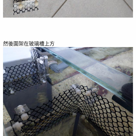
然後圍架在玻璃槽上方