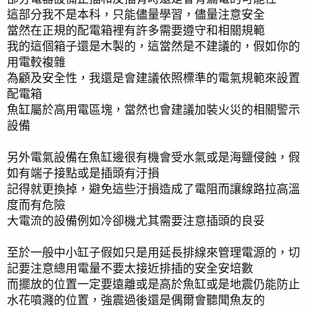
這部分我不是本科，只能儘量學習，儘量注意安全
當然在正規的配電箱裡有許多需要遵守和相關規範
我的這個箱子還是木製的，這當然是不建議的，假如你的
用電較複雜
為顧及安全性，我還是會建議依照標準的電氣規範來設置
配電箱
魚缸屬於高用電區塊，當然也會建議加裝火災的相關警示
設備
另外電氣設備在魚缸邊很有機會受水氣或是海鹽侵蝕，假
如有端子接點或是插頭有汙損
記得就更換掉，避免這些汙損造成了電阻而讓線路拉高溫
度而有危險
大電流的設備例如冷卻機尤其需要注意插頭的良妥
至於一般中小缸子假如只是用延長排線來管理電源的，切
記要注意總用電量不要太接近排插的安全安培數
而擺放的位置一定要遠離或是高於魚缸或是地震仍能防止
水花噴濺的位置，強震過後還是偶爾會聽聞魚友的