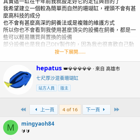
其實這一缸在十年前我就設定好它的定位與目的了
我希望建立一個較為簡單而自然的珊瑚缸，裡頭不會有甚
麼高科技的成分
也不會有甚麼高深的飼養法或是複雜的維護方式
所以你也不會看到我使用甚麼頂尖的設備在飼養，都是一
些可以輕易購買與置換的設備
部分設備也是我自己DIY製作的，因為我也很喜歡自己動
手做東西，所以在可以做的範圍內我也會試著做做看。
按一下展開……
我希望魚友可以把飼養海水缸當作一個休閒興趣---簡單、
W
hepatus
👑💎💎💎💎💎
·
來自
高雄市
美麗且長久。
r
七尺厚沙混養珊瑚缸
i
我會一步步的來設置它，設置的過程中我也會陸續地整理
t
相關資訊分享
站方人員
版主
t
也歡迎尚未加入海水的魚友可以一起加入，由現在起開始
e
來一起玩海水
n
有任何問題歡迎你隨時提出來討論，讓我們一起來一步步
First
Last
上一頁
4 of 16
下一頁
b
建立屬於自己的一缸美麗海底世界
y
mingyaoh84
M
魚缸近照 2022-05-6
🔰🔰