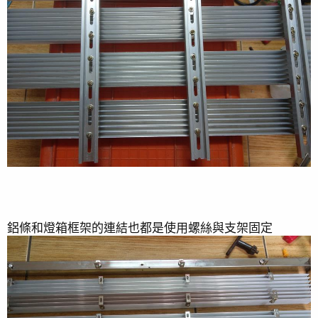
更新主缸與檢疫缸
2020-08-16
更新一下檢疫缸
2020-07-13
[擺放活石造景]
2020-06-28
[垃圾海葵的生物防治]
2020-06-17
鋁條和燈箱框架的連結也都是使用螺絲與支架固定
[檢疫缸的重啟]
2020-06-05
[補淡水、自動換海水]
2020-05-18