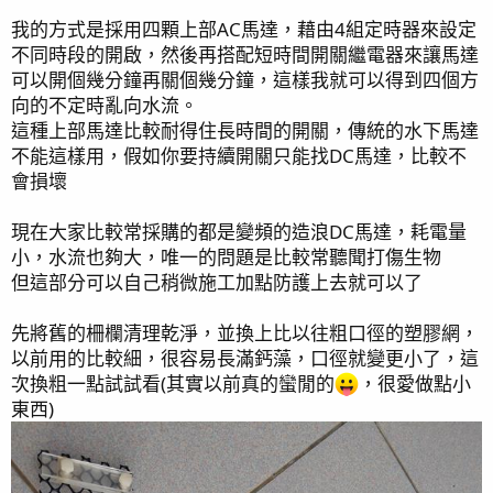
我的方式是採用四顆上部AC馬達，藉由4組定時器來設定
不同時段的開啟，然後再搭配短時間開關繼電器來讓馬達
可以開個幾分鐘再關個幾分鐘，這樣我就可以得到四個方
向的不定時亂向水流。
這種上部馬達比較耐得住長時間的開關，傳統的水下馬達
不能這樣用，假如你要持續開關只能找DC馬達，比較不
會損壞
現在大家比較常採購的都是變頻的造浪DC馬達，耗電量
小，水流也夠大，唯一的問題是比較常聽聞打傷生物
但這部分可以自己稍微施工加點防護上去就可以了
先將舊的柵欄清理乾淨，並換上比以往粗口徑的塑膠網，
以前用的比較細，很容易長滿鈣藻，口徑就變更小了，這
次換粗一點試試看(其實以前真的蠻閒的
，很愛做點小
東西)