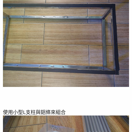
[
蛋白機更新
]2022-10-04
[
2022 5月照片補充
]2022-06-01
[
2022 3月照片補充
]2022-06-01
[
2022 1月照片補充
]2022-06-01
[
軟體檢疫隔離缸的設置
]2021-08-27
[
紅奶嘴分裂
]2021-08-27
使用小型L支柱與鋁條來組合
[
奶嘴遇難記
] 2021-08-10