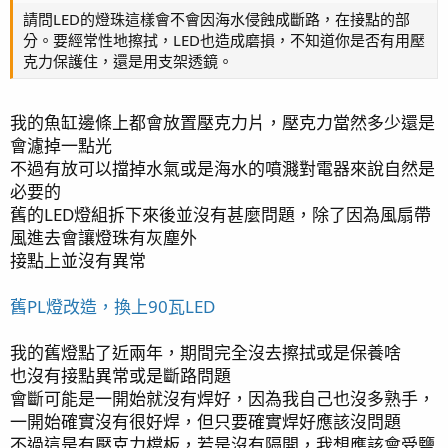
請問LED的燈珠這樣會不會因海水侵蝕成斷路，在接點的部
分。要經常性地擦拭，LED也造成磨損，不知道你是否有用壓
克力保護住，還是用支架透鏡。
我的魚缸邊條上都會放置壓克力片，壓克力當然多少還是
會濾掉一點光
不過有放可以擋掉水氣或是海水的噴濺對電器來說自然是
必要的
舊的LED燈組拆下來後並沒有甚麼問題，除了因為風扇帶
風進去會讓燈珠有灰塵外
接點上並沒有異常
舊PL燈改造，換上90瓦LED
我的舊燈點了近兩年，期間完全沒去擦拭或是保養啥
也沒有接點異常或是斷路問題
會斷可能是一開始就沒有焊好，因為我自己也沒多熟手，
一開始確實沒有很好焊，但只要確實焊好應該沒問題
不過這是有壓克力檔板，若是沒有隔開，我想應該會受鹽