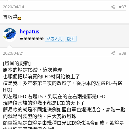
2020/04/14
#37
置板凳
主缸尺寸
長213x寬38x高48
水量250公升
hepatus
OP
👑💎💎💎💎💎
站方人員
版主
外部缸尺寸
長112x寬69x高48
2020/04/21
#38
水量200公升
[燈具的更新]
原本的燈是T5燈，這次整理
合計450公升
也順便把以前買的LED材料給換上了
這是我十多年來第三次的改燈了，從原本的左邊PL-右邊
設備
HQI
循環主馬 UNO HCM-75LX 75L/min
到左邊LED-右邊T5，到現在的左右兩邊都是LED
燈光 DIY LED 450W
現階段水族的燈幾乎都是LED的天下了
蛋白 上部馬達改真刷+廠商幫忙製作主體
簡易款的就是不同燈珠例如藍白單色燈珠混合，高階一點
鈣反 塑膠桶+上部馬達
的就是封裝型的藍、白大瓦數燈珠
分離式冷卻機 2700kcal/hr 溫度設定26-27
簡單說就是白燈是由幾種白光LED燈珠混合而成，藍燈是