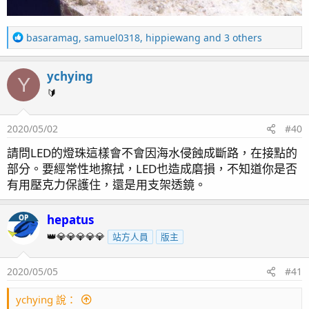
R
basaramag
,
samuel0318
,
hippiewang
and 3 others
e
a
ychying
c
Y
t
🔰
i
o
2020/05/02
#40
n
s
請問LED的燈珠這樣會不會因海水侵蝕成斷路，在接點的
：
部分。要經常性地擦拭，LED也造成磨損，不知道你是否
有用壓克力保護住，還是用支架透鏡。
hepatus
OP
👑💎💎💎💎💎
站方人員
版主
2020/05/05
#41
ychying 說：