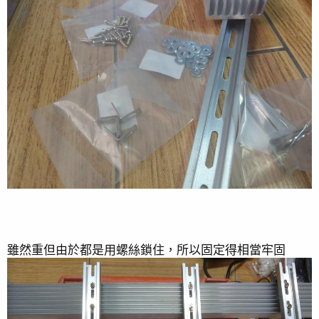
[主缸淨空兩個月]
2021-07-30
[小紅蟲治療後續總結]
2021-06-03
[已逝的女王神仙]
2021-05-25
[SPS小紅蟲治療]
2021-04-09
雖然重但由於都是用螺絲鎖住，所以固定得相當牢固
更新主缸與檢疫缸
2020-09-14
缸內生物紀錄
2020-08-16