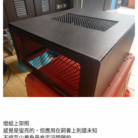
燈組上架照
感覺是蠻亮的，但應用在飼養上則還未知
不過至少養魚是肯定沒問題的