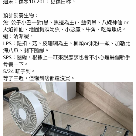
週末：換水10-20L，更換白棉。
預計飼養生物：
魚: 公子小丑一對(黑、黑邊為主)、藍倒吊、八線神仙 or
火焰神仙、地圖狗頭幼魚、小惡魔、牛角、吃藻蝦虎。
蝦：清潔蝦。
LPS：鈕扣、菇、皮珊瑚為主、榔頭or米粉一顆、加勒比
海八爪、剩下隨緣。
SPS：隨緣，根據上一缸來說應該也會不小心進幾個新手
骨養一下。
5/24 缸子到。
等了三週，但懶到啥都還沒買。