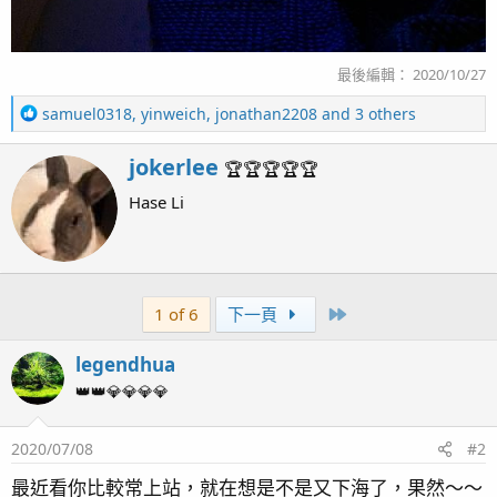
最後編輯：
2020/10/27
R
samuel0318
,
yinweich
,
jonathan2208
and 3 others
e
a
W
jokerlee
🏆🏆🏆🏆🏆
c
r
t
Hase Li
i
i
t
o
t
n
e
s
n
：
Last
1 of 6
下一頁
b
y
legendhua
👑👑💎💎💎💎
2020/07/08
#2
最近看你比較常上站，就在想是不是又下海了，果然～～