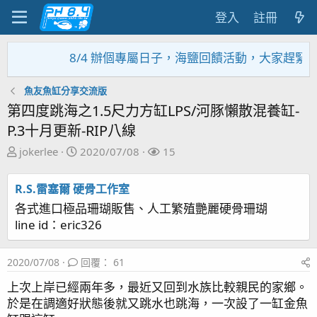
登入
註冊
/4 辦個專屬日子，海鹽回饋活動，大家趕緊來參加~~~~~
魚友魚缸分享交流版
第四度跳海之1.5尺力方缸LPS/河豚懶散混養缸-
P.3十月更新-RIP八線
主
開
關
jokerlee
2020/07/08
15
題
始
注
發
日
者
R.S.雷塞爾 硬骨工作室
起
期
各式進口極品珊瑚販售、人工繁殖艷麗硬骨珊瑚
人
line id：eric326
2020/07/08
回覆： 61
上次上岸已經兩年多，最近又回到水族比較親民的家鄉。
於是在調適好狀態後就又跳水也跳海，一次設了一缸金魚