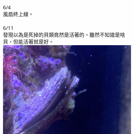
6/4
風扇終上線。
6/11
發現以為是死掉的貝類竟然是活著的。雖然不知道是啥
貝，但能活著就是好。