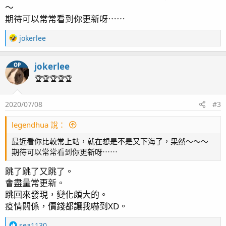
～
期待可以常常看到你更新呀⋯⋯
R
jokerlee
e
a
jokerlee
OP
c
t
🏆🏆🏆🏆🏆
i
o
2020/07/08
#3
n
s
：
legendhua 說：
最近看你比較常上站，就在想是不是又下海了，果然～～～
期待可以常常看到你更新呀⋯⋯
跳了跳了又跳了。
會盡量常更新。
跳回來發現，變化頗大的。
疫情關係，價錢都讓我嚇到XD。
R
sea1130