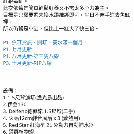
缸跟這缸。
此次依舊是簡單輕鬆好養又不需太多心力為主。
目標是只需要週末換水跟維護即可，平日不伸手進去魚缸
裡。
所以仍舊是小缸，但比上一缸大了快三倍。
P1. 魚缸資訊、開缸、養水滿一個月。
P1. 七月更新
P1. 八月更新-第三隻八線
P3. 十月更新-RIP八線
設備：
1.1.5尺背濾缸(漁光島出品)
2.伊登130
3. Delfeno德菲諾 1.5尺燈(二手)
4. 火蝠12cm靜音風扇 x 3 (散熱用)
5. Red Star 紅海星 2L 免動力自動補水器
6. 藻屏植物燈