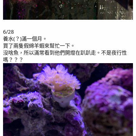
6/28
養水(？)滿一個月。
買了兩隻假綿羊蝦來幫忙一下。
沒啥魚，所以滿常看到他們開燈在趴趴走。不是夜行性
嗎？？？