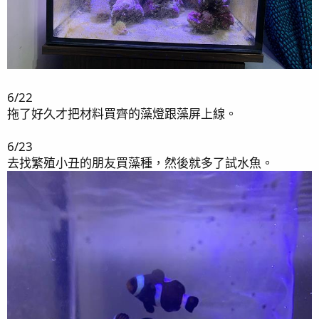
6/22
拖了好久才把材料買齊的藻燈跟藻屏上線。
6/23
去找繁殖小丑的朋友買藻種，然後就多了試水魚。