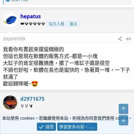
e
a
hepatus
c
t
👑💎💎💎💎💎
站方人員
版主
i
o
2020/07/09
#4
n
s
我看你布置起來還蠻精緻的
：
但這也是現在軟體的販售方式--都是一小塊
大缸子的肯定很難適應，擺了一堆缸子還是很空
不過也好啦，軟體在長也是蠻快的，急著買一堆，一下子
就滿了
歡迎歸隊喔~
d2971675
🏅🏅🔰
本站使用 cookies。若繼續使用本站，則視為你同意我們使用 cookie。
2020/07/09
#5
接受
學習更多內容。……
現在軟體價格真的吃不下.....2018年幾百塊的LPS現在都