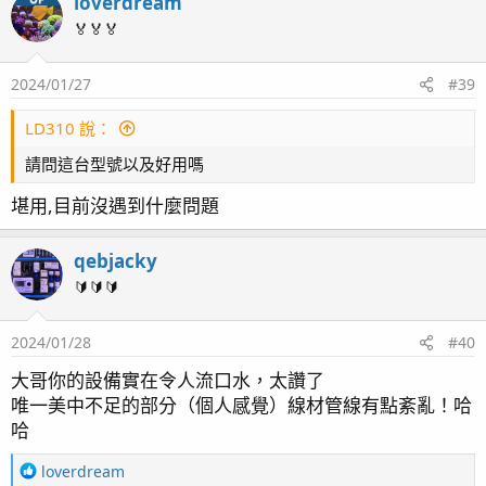
loverdream
c
有工作模式的，非常重要！
t
🏅🏅🏅
Redsea ReefDose 4<--拆45立方缸上來用
i
Ecotech Vortech MP10mQD 造浪*2<--拆45立方缸上來
o
2024/01/27
#39
n
用
s
Ecotech RADION G6 XR30 Blue<--感謝AD精品蘋果哥留
：
LD310 說：
給我的最後一台現貨
AI Nero5 造浪<--底缸用造浪，跟魚友收購的，大廠就是
請問這台型號以及好用嗎
耐用!!!
堪用,目前沒遇到什麼問題
TECO TK-1000 冷水機<--新款R290環保冷媒機型，實測
真的很省電！
qebjacky
EDEN 300W 加溫棒<--一年多之前跟著45立方缸買來冬天
🔰🔰🔰
混鹽加溫用，不知道有沒有使用或保存壽命，希望能用個
五年八年再壞吧！
礁岩極限Wifi自動補水機 RO版<--用了他們家五六年了每
2024/01/28
#40
次開新缸都買一套，真心覺得比台廠有cp多了，缺點是
大哥你的設備實在令人流口水，太讚了
app介面頗醜，遠端連線穩定性稍弱，但在補水穩定性及
唯一美中不足的部分（個人感覺）線材管線有點紊亂！哈
可靠性沒出過問題
哈
LaMotte WaterLink Spin Touch FF (Code 3587)<--美規
版海水八個參數快速水質分析儀，自己從e-Bay訂進台
R
loverdream