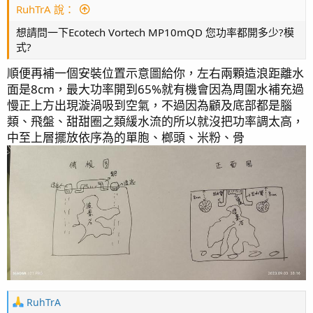
RuhTrA 說：
想請問一下Ecotech Vortech MP10mQD 您功率都開多少?模
式?
順便再補一個安裝位置示意圖給你，左右兩顆造浪距離水
面是8cm，最大功率開到65%就有機會因為周圍水補充過
慢正上方出現漩渦吸到空氣，不過因為顧及底部都是腦
類、飛盤、甜甜圈之類緩水流的所以就沒把功率調太高，
中至上層擺放依序為的單胞、榔頭、米粉、骨
感覺自己又行了(應該是自我感覺良好吧)
今年想說趁著生日快到了，送給自己一個小小的禮物，也
算邊買邊等邊開缸
，而原本的45立方缸就降級設備變
成了新進珊瑚的檢疫缸。
R
RuhTrA