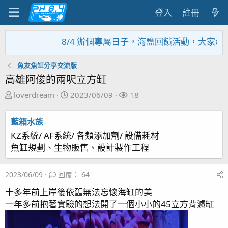
登入
註冊
8/4 辦個專屬日子，海鹽回饋活動，大家趕緊來
魚友魚缸分享交流版
高雄阿俊的兩呎立方缸
主
開
關
loverdream
2023/06/09
18
題
始
注
發
日
者
藍箱水族
起
期
KZ系統/ AF系統/ 各類添加劑/ 設備耗材
人
魚缸規劃、生物販售、設計製作工程
2023/06/09
回覆： 64
十多年前上岸後依舊無法忘懷海缸的美
一年多前抱著實驗的想法開了一個小小的45立方背濾缸