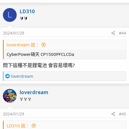
e
a
LD310
c
L
t
🔰🔰
i
o
2024/01/29
#44
n
s
：
loverdream 說：
CyberPower碩天 CP1500PFCLCDa
問下這種不是鋰電池 會容易壞嗎?
R
loverdream
e
a
loverdream
OP
c
t
🏅🏅🏅
i
o
2024/01/29
#45
n
s
：
LD310 說：