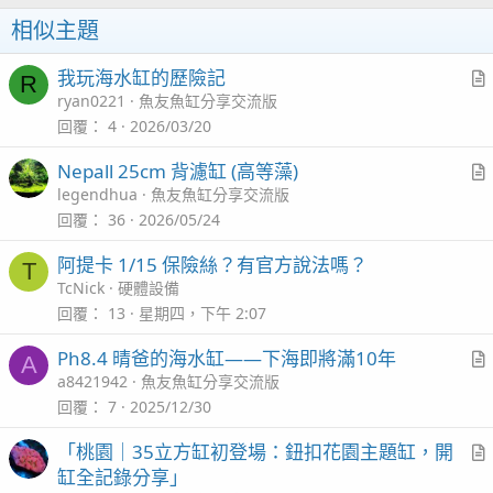
滴定管路都一鼓作氣的接好，順便校正滴定量！再戰十
n
相似主題
年！另外訂製的PC防跳網也到了
燈圍也到了...但是腳
s
座忘了說我要的規格，商家就發通用型，結果我無法安
：
我玩海水缸的歷險記
R
裝，只好再等等
r
ryan0221
魚友魚缸分享交流版
t
回覆
4
2026/03/20
i
Nepall 25cm 背濾缸 (高等藻)
c
r
legendhua
魚友魚缸分享交流版
l
t
回覆
36
2026/05/24
i
阿提卡 1/15 保險絲？有官方說法嗎？
T
c
2023/06/21 收到了訂製的置物架，可以把東西擺放整齊
TcNick
硬體設備
l
的感覺真好，一家人就應該整整齊齊的
回覆
13
星期四，下午 2:07
Ph8.4 晴爸的海水缸——下海即將滿10年
A
r
a8421942
魚友魚缸分享交流版
強迫症發作時就會對那些管子下手了
t
回覆
7
2025/12/30
i
「桃園｜35立方缸初登場：鈕扣花園主題缸，開
c
另外今天收到了邁光的厭氧神磚~
r
缸全記錄分享」
l