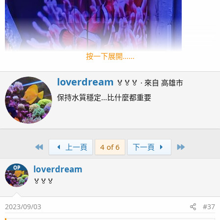
按一下展開……
W
loverdream
🏅🏅🏅
·
來自
高雄市
r
保持水質穩定...比什麼都重要
i
t
t
e
n
First
Last
上一頁
4 of 6
下一頁
b
y
loverdream
OP
🏅🏅🏅
2023/09/03
#37