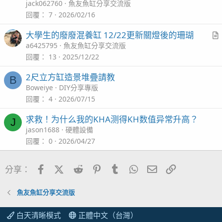
t
jack062760
魚友魚缸分享交流版
i
回覆
7
2026/02/16
包裝背面
c
大學生的廢廢混養缸 12/22更新關燈後的珊瑚
l
r
a6425795
魚友魚缸分享交流版
厭氧菌口糧
t
回覆
13
2025/12/22
i
2尺立方缸造景堆疊請教
B
c
Boweiye
DIY分享專版
l
回覆
4
2026/07/15
主角本體，有點髒，用RO水洗一下再入缸
求救！为什么我的KHA测得KH数值异常升高？
J
jason1688
硬體設備
回覆
0
2026/04/27
三個月後再來看你
Facebook
X (Twitter)
Reddit
Pinterest
Tumblr
WhatsApp
電子郵件
連結
分享：
底缸也要整整齊齊的唷！
魚友魚缸分享交流版
2023/06/21由於一開始漏了卡子規格，導致延到現在才
白天清晰模式
正體中文（台灣）