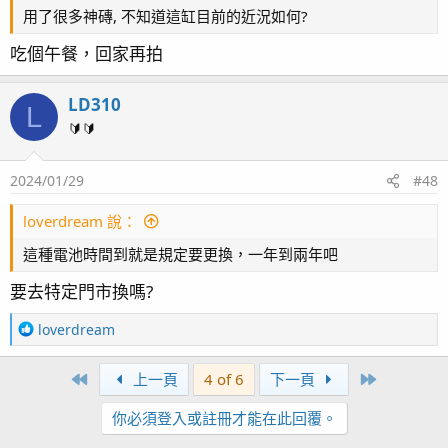
用了很多神磚, 不知道這缸目前的近況如何?
邁光納米厭氧磚x1
GAE魔快氣密磚x2
吃個午餐，回家再拍
GAE奈米科技益菌磚x4
Dodofly海霸王3號磚x8
LD310
L
🔰🔰
2023/06/09 淘寶訂的台達散熱風扇來了，終算可以讓變
2024/01/29
#48
壓器不要都聚在一起發熱了
loverdream 說：
這種電池時間到就是規定要更換，一年到兩年吧
2023/06/13備用的蛋分來囉！在真正的蛋分來之前，就
要去特定門市換嗎?
先麻煩您囉！
開箱文連結：
R
loverdream
https://www.ph84.idv.tw/forum/threads/391558/
e
a
First
Last
上一頁
4 of 6
下一頁
c
t
你必須登入或註冊才能在此回覆。
i
2023/06/14 今天休假！休假就是要搞缸！把閒置已久的
o