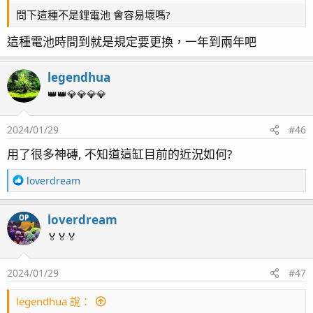
問下這種不是鋰電池 會容易壞嗎?
這種電池時間到就是規定要更換，一年到兩年吧
legendhua
👑👑💎💎💎💎
2024/01/29
#46
用了很多神磚, 不知道這缸目前的近況如何?
R
loverdream
e
a
2023/06/06 訂購的紅海滑動控制面板來了，滴定終於有
loverdream
OP
c
家了，空間不多要有效利用！
t
🏅🏅🏅
i
o
2024/01/29
#47
n
s
：
legendhua 說：
2023/06/07 訂的濾材陸陸續續的到了，共計