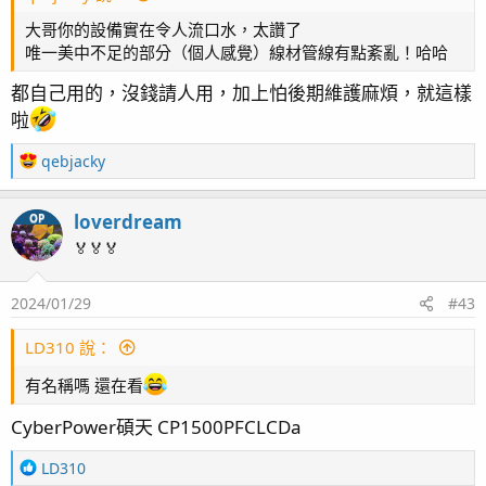
2023/06/02 完成了天花板鑽孔，主燈懸掛完成，委託小
大哥你的設備實在令人流口水，太讚了
薰哥哥工作室訂做好的造景石也入缸，正式放RO水混鹽
唯一美中不足的部分（個人感覺）線材管線有點紊亂！哈哈
測試
都自己用的，沒錢請人用，加上怕後期維護麻煩，就這樣
啦
2023/06/03 不斷電系統到了開始安裝及整線
R
qebjacky
e
a
loverdream
OP
c
t
🏅🏅🏅
i
o
2024/01/29
#43
n
s
：
LD310 說：
有名稱嗎 還在看
CyberPower碩天 CP1500PFCLCDa
R
LD310