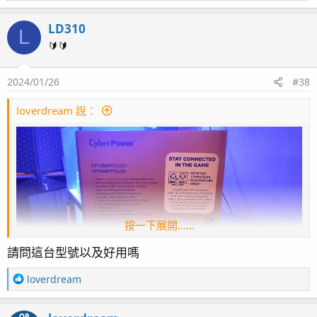
e
a
首先先說一下主要硬體設備
LD310
c
魚缸是跟東岸訂製的兩呎立方背娃娃上缸，三面超白玻，
L
t
🔰🔰
厚度8mm加玻棒，黑膠。
i
底櫃我要求加大成四呎，不鏽鋼骨架粉烤黑色
o
底缸則是5mm加玻棒，但只分成三格，分別是落水+蛋白
2024/01/26
#38
n
s
區，濾材區，沉馬區，因為當初規劃時就堅持一定要自動
：
loverdream 說：
捲綿器(實在不想手動換綿了)，所以落水區一半位置給捲
綿器一半就是給蛋白，有一些空出來的位置就塞一些濾材
彌補濾材區太小的遺憾
Redsea ReefMat 500 自動捲棉器<--台灣有貨就跟著魚缸
一起訂了
Redsea REEFER DC Skimmer 300 直流智能蛋分<--台灣
按一下展開……
開放預購，預計七月底才能發貨
Redsea ReefRun DC Pump 7000 直流變頻水泵<--因為
請問這台型號以及好用嗎
現貨只有日本樂天購物有貨，只能從日本先訂，至少能先
讓缸子有個循環
R
loverdream
e
Redsea ReefRun 雙連控制器<--台灣開放預購，預計七
a
月底才能發貨，少了這個是沒辦法控制馬達及蛋白流量還
OP