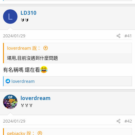
灣，與台版FX(Code 3589)些微不同
e
LaMotte SpinDisk Reagent Cartridge, FF Salt Water
a
LD310
c
Series (Code 4352-H)<--海水磁盤 : 鹼、氨、鈣、鎂、硝
L
t
🔰🔰
酸鹽、亞硝酸鹽、PH、磷酸鹽
i
2024/01/16 新增設備如下
o
AquaWiz KHA Pro 自動校正版<--感謝河北水族協助訂
2024/01/29
#41
n
s
購，真的比舊版好用又輕鬆多了，舊版終於被我淘汰了！
：
loverdream 說：
ITC Reefculture PARwise 光譜測試儀<--苦於延伸支架還
在美國來台灣的轉運途中，不知道甚麼時候才會到台灣，
堪用,目前沒遇到什麼問題
測試文一拖再拖
有名稱嗎 還在看
2023/06/01 東岸老闆帶了一位眼熟的人來送缸子囉
R
loverdream
e
a
loverdream
OP
c
t
🏅🏅🏅
i
o
2024/01/29
#42
n
s
：
qebjacky 說：