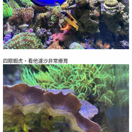
四眼蝦虎，看他濾沙非常療育