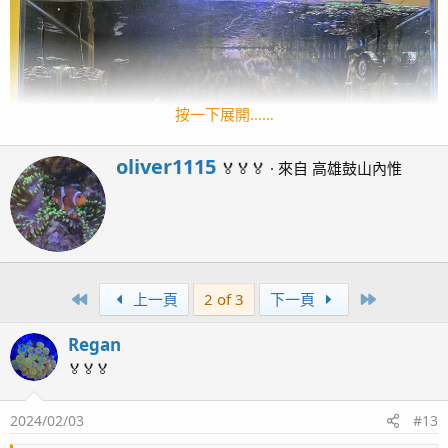
按一下展開……
W
oliver1115
🏅🏅🏅
·
來自
高雄鼓山內惟
r
i
t
t
e
n
First
Last
上一頁
2 of 3
下一頁
2024.1.26
b
開缸一個月
y
Regan
🏅🏅🏅
2024/02/03
#13