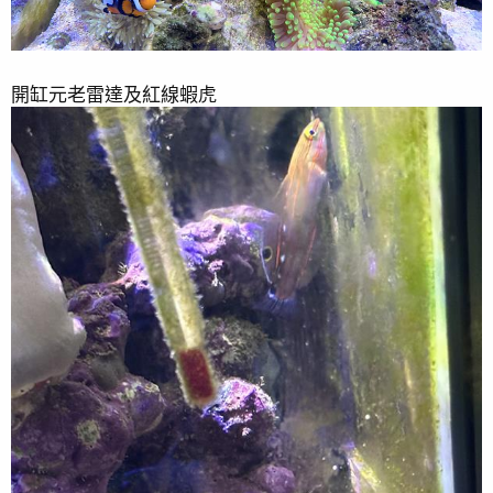
開缸元老雷達及紅線蝦虎