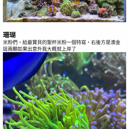
超小紅靈芝，少數活著的硬骨
2023.12.16 開缸(這時都還沒購買濾鏡，照片巨藍無比，
珊瑚
請忍耐一下
)
米粉們，給最寶貝的聖杯米粉一個特寫，右後方是澳金
秉持著客家精神，開缸時所有設備都是二手的，燈具用水
這兩顆如果出意外我大概就上岸了
中騎士1+2，後來才換成K7
活石開缸，個人無法忍受空缸好幾個月養水，一直都是秉
持著邊養水邊慢慢放生物，本來是想說海水缸慎重一些，
過一個禮拜再放，結果還是在去買海水素的當天敗了一些
生物，他們確實到現在也活得挺好，所以若能拿捏好放生
物闖缸的比例及品種選擇，加上活石原有的生態，邊養水
邊放生物應是可行的
闖缸生物有假綿羊*2 草皮*1