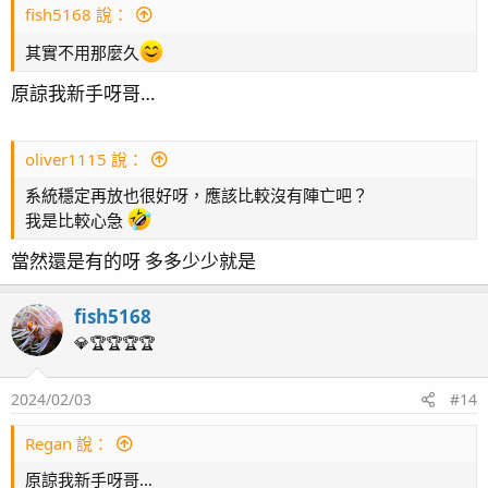
fish5168 說：
其實不用那麼久
原諒我新手呀哥…
oliver1115 說：
系統穩定再放也很好呀，應該比較沒有陣亡吧？
我是比較心急
當然還是有的呀 多多少少就是
設備
兩呎背濾缸
fish5168
魚缸尺寸 : 60cm * 45cm * 45cm (長*寬*高)
💎🏆🏆🏆🏆
燈具 : K7 V3 pro
主馬達 : 酷魚二代 DC-2000
2024/02/03
#14
蛋白機 :
Jns Ws-0.5
Zoox Altima nano
造浪 : 捷寶 mow-5、SLW-5
Regan 說：
補淡水 : 寶特瓶自動補水
加溫 : ista 300w 加溫棒
原諒我新手呀哥…