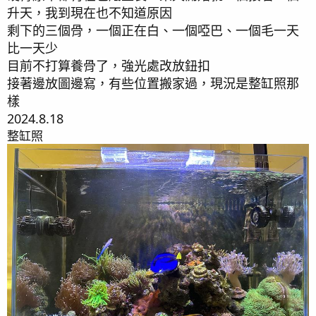
升天，我到現在也不知道原因
剩下的三個骨，一個正在白、一個啞巴、一個毛一天
雙色榔頭+藍點紅姑
比一天少
目前不打算養骨了，強光處改放鈕扣
接著邊放圖邊寫，有些位置搬家過，現況是整缸照那
樣
日本紅單胞
2024.8.18
整缸照
雙色鳥巢
升天
紫邊綠靈芝
升天
Nana (娜娜跟靈芝有沒有出毛一直不太會看...希望有人能
指點一下)
升天