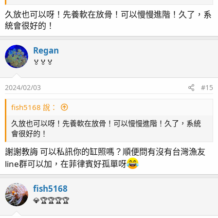
降溫 : 阿提卡1/15 hp
久放也可以呀！先養軟在放骨！可以慢慢進階！久了，系
藻盒 : UAS外掛藻盒*1
統會很好的！
海水 : Coral reef海水素+加水站RO水
Regan
九個月更新
🏅🏅🏅
生物
2024/02/03
#15
雪印小丑*2
白點升天
fish5168 說：
雷達*1
久放也可以呀！先養軟在放骨！可以慢慢進階！久了，系統
會很好的！
謝謝教誨 可以私訊你的缸照嗎？順便問有沒有台灣漁友
紅線蝦虎*1
line群可以加，在菲律賓好孤單呀
fish5168
小丑花跳*1 有洞就鑽的傢伙
已失蹤，升天
💎🏆🏆🏆🏆