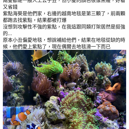
兩隻都是一般人工公子丑，但小隻的顏色很像黑邊，好看
又省錢
紫點海葵是他們家，右邊的越南地毯是第三顆了，前兩顆
都跑去找紫點，結果都被打爆
沒想到攻擊性不強的紫點，在我這跟同類打架居然是挺強
的...
原本小丑偏愛地毯，想說補給他們，結果在地毯從缺的時
候，他們愛上紫點了，現在偶爾去地毯滑一下而已