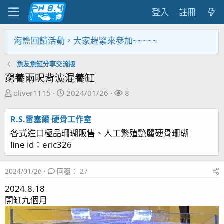
登入
註冊
動，大家趕緊來參加~~~~~
魚友魚缸分享交流版
窮養兩呎背濾混養缸
主
開
關
oliver1115
2024/01/26
8
題
始
注
發
日
者
R.S.雷塞爾 硬骨工作室
起
期
各式進口極品珊瑚販售、人工繁殖艷麗硬骨珊瑚
人
line id：eric326
2024/01/26
回覆： 27
2024.8.18
開缸九個月