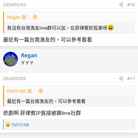
2024/02/03
#16
皇冠青蛙*1 整天啄來啄去，也看不到到底在吃甚麼，
不要餓死就好
Regan 說：
白點升天
有沒有台灣漁友line群可以加，在菲律賓好孤單呀
最近有一篇台南漁友的，可以參考看看
假綿羊*2
朋友說我買的非常大隻，後來去水族館再看到別隻，
Regan
我的確實挺大的...
🏅🏅🏅
升天，不知為何我蝦都養不久
2024/02/03
#17
薄荷蝦*1 (沒有拍照，只能拿影片截圖)
fish5168 說：
升天，目前第二隻養不到一個月
最近有一篇台南漁友的，可以參考看看
悲劇啊 菲律賓IP直接被鎖line社群
翻砂海星*1
R
fish5168
e
a