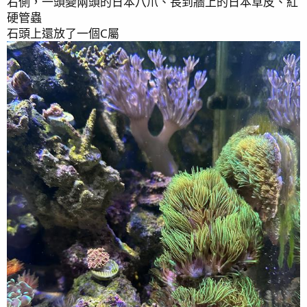
右側，一頭變兩頭的日本八爪、長到牆上的日本草皮、紅
硬管蟲
石頭上還放了一個C屬