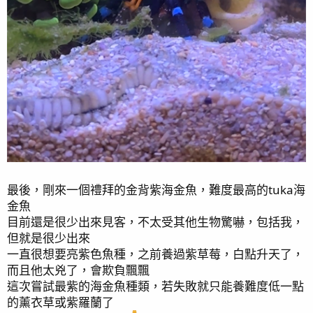
最後，剛來一個禮拜的金背紫海金魚，難度最高的tuka海
金魚
目前還是很少出來見客，不太受其他生物驚嚇，包括我，
但就是很少出來
一直很想要亮紫色魚種，之前養過紫草莓，白點升天了，
而且他太兇了，會欺負飄飄
這次嘗試最紫的海金魚種類，若失敗就只能養難度低一點
的薰衣草或紫羅蘭了