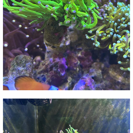
接者就是慢慢放入以上的生物們，一兩個禮拜放一次
一切都好好的，爆褐藻，稍微有點變綠，藻慢慢越來越
少...
直到，心心念念的K7 V3到貨了，變壓器還給我是壞的，
只好又上蝦皮訂了一個$199的
裝上燈，看著更漂亮的演色，整個人都舒服了起來
沒想到伴隨著光變強，褐藻又變長了，並且發現原來是鼻
涕藻
2024.1.23 發現是鼻涕，開始對抗
上網研究了一下，就入手了TM的硝化菌
我一直以來都不太喜歡加瓶瓶罐罐的東西，養魚搞到像在
煮湯，我的水草缸連硝化菌也沒在加，就讓系統慢慢自己
穩定，硝化菌自己繁殖
但爬了很多鼻涕藻處理方式，都是用TM硝化菌，再加上
他每天以肉眼可見的速度高速成長，實在是不能交給大自
然處理了