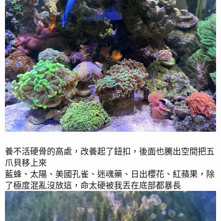
養不活硬骨的高處，改養起了鈕扣，後面也騰出空間把五
目前先更新到這，若之後一切沒有再惡化，就會改為換水
爪貝移上來
時才加TM硝化菌，希望一切順利
藍蜂、太陽、美國孔雀、迷魂藥、日出櫻花、紅蘋果，除
鼻涕藻已消失許久
了極度混亂沒放這，命太硬被我丟在底部都暴長
最後編輯：
2024/08/18
R
PushToTheMax
,
clownfish78
,
Housefish
and 3 others
e