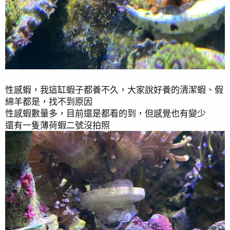
性感蝦，我這缸蝦子都養不久，大家說好養的清潔蝦、假
綿羊都是，找不到原因
性感蝦數量多，目前還是都看的到，但感覺也有變少
還有一隻薄荷蝦二號沒拍照