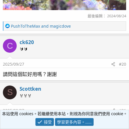
最後編輯：
2024/08/24
R
PushToTheMax
and
magicdove
e
a
ck620
c
C
t
🔰🔰
i
o
2025/09/27
#20
n
s
請問這個缸好用嗎？謝謝
：
Scottken
S
🏅🏅🏅
2025/09/27
#21
本站使用 cookies。若繼續使用本站，則視為你同意我們使用 cookie。
接受
學習更多內容。……
ck620 說：