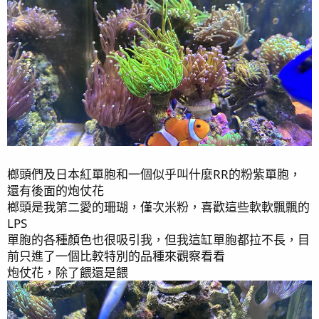
同時也考量到了營養鹽過高的可能性，由於現在沒有任何
試劑在手上，只能從幾個跡象推測
前幾日餵食不太節制
米粉不太開
用自來水調海水
於是從1.23當天開始，第一次按照劑量加入1ml TM硝化
菌，接著每天0.5ml，並每天減少餵食，但還是有確保每
隻魚都有吃到東西
榔頭們及日本紅單胞和一個似乎叫什麼RR的粉紫單胞，
2024.1.26
還有後面的炮仗花
到了1.26，底沙上的鼻涕藻已經自己退掉了，缸壁上也不
榔頭是我第二愛的珊瑚，僅次米粉，喜歡這些軟軟飄飄的
少變白色的，不確定是一般藻類還是鼻涕，實施換水，改
LPS
為用加水站的RO水，並稍微增加換水量，由平常的8L增
單胞的各種顏色也很吸引我，但我這缸單胞都拉不長，目
加到12L，也順便吸除鼻涕藻
前只進了一個比較特別的品種來觀察看看
換完水再加入1ml硝化菌，等水清後，米粉就越來越開
炮仗花，除了餵還是餵
了，雖然之前看過開更長的，不過至少有改善