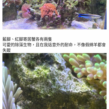
藍腳、紅腳寄居蟹各有兩隻
可愛的除藻生物，且在我這意外的耐命，不像假綿羊都會
失蹤