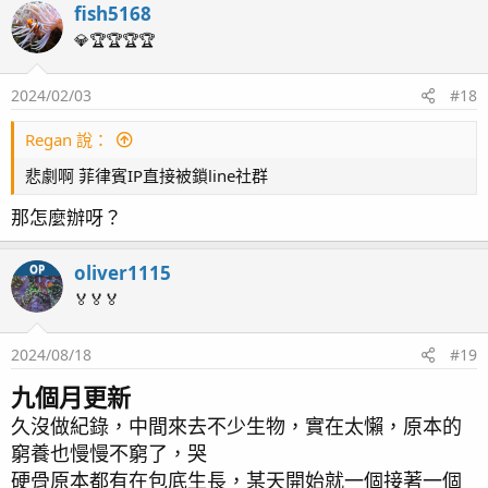
珊瑚們
fish5168
c
t
紫米粉
💎🏆🏆🏆🏆
i
o
2024/02/03
#18
n
藍頭金(沒有很金，口器附近還綠綠的，挺特別)
s
：
Regan 說：
悲劇啊 菲律賓IP直接被鎖line社群
草皮(特別黏了一個拱門給他爬)
那怎麼辦呀？
繡球八爪
oliver1115
OP
分切後狀態不好，送給魚友了
🏅🏅🏅
2024/08/18
#19
鈕扣們 日出櫻花、極度混亂、
孔雀之眼
原本的孔雀越養越小到失蹤，後來買了新的
九個月更新
久沒做紀錄，中間來去不少生物，實在太懶，原本的
窮養也慢慢不窮了，哭
金榔頭
硬骨原本都有在包底生長，某天開始就一個接著一個