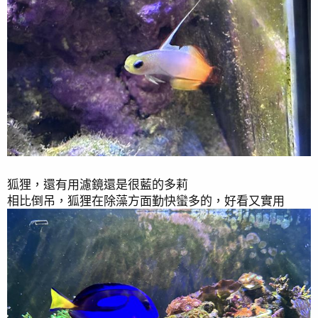
狐狸，還有用濾鏡還是很藍的多莉
相比倒吊，狐狸在除藻方面勤快蠻多的，好看又實用