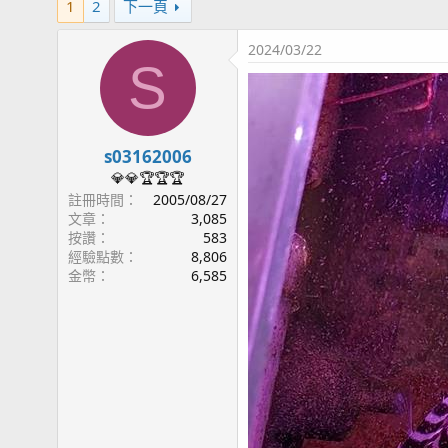
1
2
下一頁
2024/03/22
S
s03162006
💎💎🏆🏆🏆
註冊時間
2005/08/27
文章
3,085
按讚
583
經驗點數
8,806
金幣
6,585