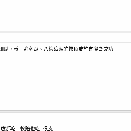
腦珊瑚，養一群冬瓜、八線這類的蝶魚或許有機會成功
什麼都吃...軟體也吃..很皮