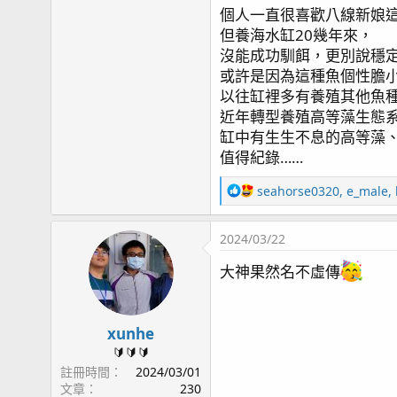
個人一直很喜歡八線新娘
但養海水缸20幾年來，
沒能成功馴餌，更別說穩
或許是因為這種魚個性膽
以往缸裡多有養殖其他魚
近年轉型養殖高等藻生態
缸中有生生不息的高等藻
值得紀錄……
R
seahorse0320
,
e_male
,
e
a
2024/03/22
c
t
大神果然名不虛傳
i
o
n
s
xunhe
：
🔰🔰🔰
註冊時間
2024/03/01
文章
230