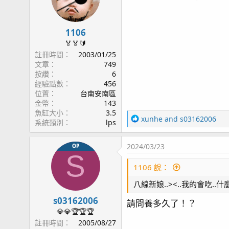
1106
🏅🏅🔰
註冊時間
2003/01/25
文章
749
按讚
6
經驗點數
456
位置
台南安南區
金幣
143
魚缸大小
3.5
R
xunhe
and
s03162006
系統類別
lps
e
a
2024/03/23
OP
c
S
t
1106 說：
i
o
八線新娘..><..我的會吃..什
n
s
s03162006
請問養多久了！？
：
💎💎🏆🏆🏆
註冊時間
2005/08/27