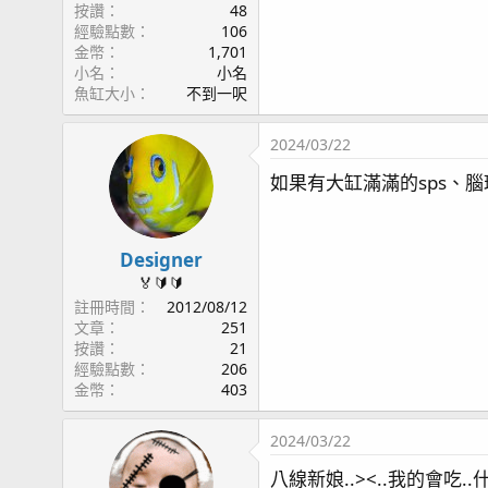
按讚
48
經驗點數
106
金幣
1,701
小名
小名
魚缸大小
不到一呎
2024/03/22
如果有大缸滿滿的sps、
Designer
🏅🔰🔰
註冊時間
2012/08/12
文章
251
按讚
21
經驗點數
206
金幣
403
2024/03/22
八線新娘..><..我的會吃..