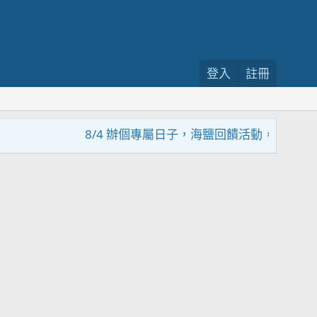
登入
註冊
8/4 辦個專屬日子，海鹽回饋活動，大家趕緊來參加