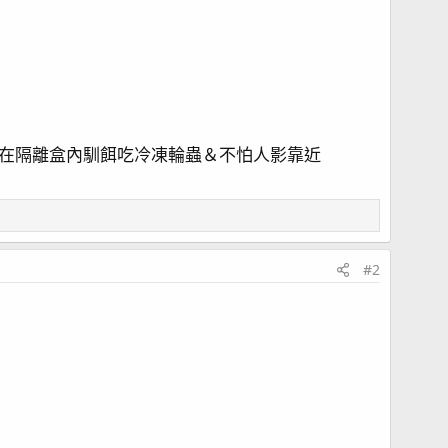
在隔離盒內馴餌吃冷凍輪蟲＆不怕人影靠近
#2