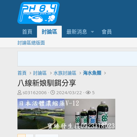
首頁
討論區
最新消息
會員
討論區總版面
首頁
討論區
水族討論區
海水魚類
八線新娘馴餌分享
主
開
關
s03162006
2024/03/22
5
題
始
注
發
日
者
起
期
人