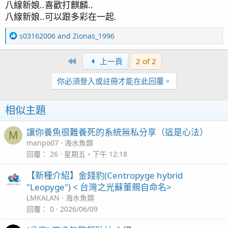
八線新娘..喜歡打麒麟..
：
八線新娘..可以跟多彩在一起.
R
s03162006
and
Zionas_1996
e
a
First
上一頁
2 of 2
c
t
你必須登入或註冊才能在此回覆。
i
o
n
相似主題
s
：
讓你養魚很難養死的系統無私分享（這是心法）
M
manpo07
海水魚類
回覆
26
星期五，下午 12:18
【新種介紹】金錢豹(Centropyge hybrid
"Leopyge") < 台灣之光蘇董親自命名>
LMKALAN
海水魚類
回覆
0
2026/06/09