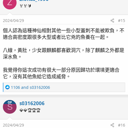
Z
t
🏅🏅🔰
i
o
2024/04/29
#15
n
s
個人認為這種神仙相對其他一些小型蓋刺不能被欺負，不
：
適合高密度跟很多大型或者比它兇的魚養在一起。
八線，黃肚，少女跟麒麟都喜歡洞穴，除了麒麟之外都是
深水魚。
我覺得你這次成功有很大一部分原因歸功於環境更適合
它，沒有其他魚給它造成威脅。
R
1106
and
s03162006
e
a
s03162006
OP
c
S
t
💎💎🏆🏆🏆
i
o
2024/04/29
#16
n