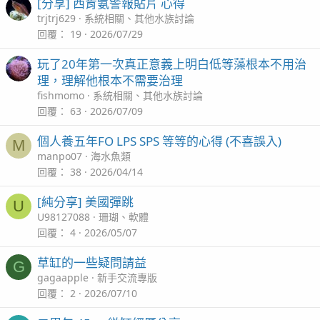
[分享] 西肯氨警報貼片 心得
trjtrj629
系統相關、其他水族討論
回覆
19
2026/07/29
玩了20年第一次真正意義上明白低等藻根本不用治
理，理解他根本不需要治理
fishmomo
系統相關、其他水族討論
回覆
63
2026/07/09
個人養五年FO LPS SPS 等等的心得 (不喜誤入)
M
manpo07
海水魚類
回覆
38
2026/04/14
[純分享] 美國彈跳
U
U98127088
珊瑚、軟體
回覆
4
2026/05/07
草缸的一些疑問請益
G
gagaapple
新手交流專版
回覆
2
2026/07/10