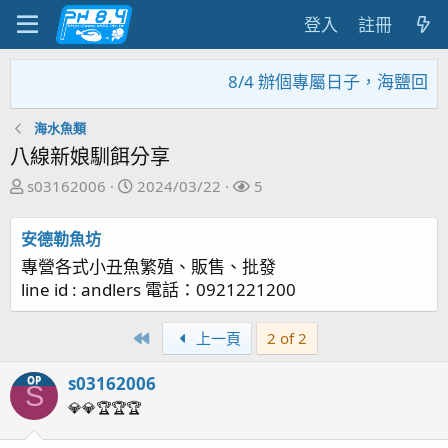
登入
註冊
8/4 辦個專屬日子，海鹽回饋
海水魚類
八線新娘馴餌分享
主
開
關
s03162006
2024/03/22
5
題
始
注
發
日
者
安德勒魚坊
起
期
專營各式小丑魚繁殖、販售、批發
人
line id : andlers 電話：0921221200
First
上一頁
2 of 2
s03162006
OP
S
💎💎🏆🏆🏆