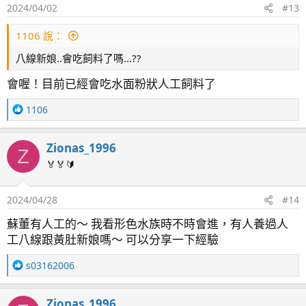
2024/04/02
#13
1106 說：
八線新娘..會吃飼料了嗎...??
會喔！目前已經會吃水面粉狀人工飼料了
R
1106
e
a
Zionas_1996
c
Z
t
🏅🏅🔰
i
o
2024/04/28
#14
n
s
蘇董有人工的～ 我看形色水族時不時會進，有人養過人
：
工八線跟黃肚新娘嗎～ 可以分享一下經驗
R
s03162006
e
a
Zionas_1996
c