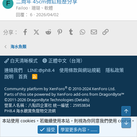
二周年 45cm微缸經歷分享
F
Failoo
珊瑚、軟體
回覆
6
2026/04/02
Facebook
X (Twitter)
Reddit
Pinterest
Tumblr
WhatsApp
電子郵件
連結
分享：
海水魚類
白天清晰模式
正體中文（台灣）
連絡我們
LINE:@ph8.4
使用條款與網站規範
隱私政策
說明
首頁
R
S
S
®
Community platform by XenForo
© 2010-2024 XenForo Ltd.
Parts of this site powered by
XenForo add-ons from DragonByte™
©2011-2026
DragonByte Technologies
(
Details
)
營業人名稱：八點四企業社 統一編號：25953834
上方
PH8.4 海水觀賞魚寵物交流網
本站使用 cookies。若繼續使用本站，則視為你同意我們使用 cookie。
下方
接受
學習更多內容。……