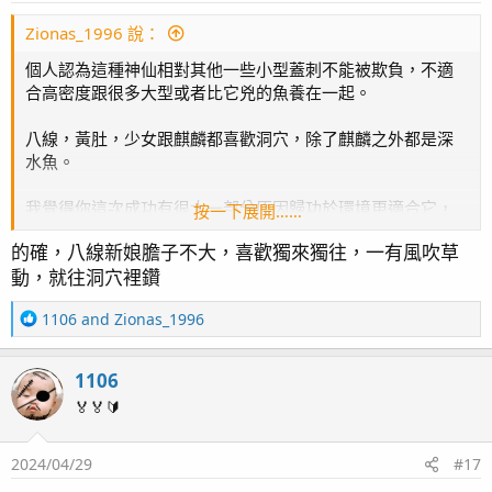
s
：
Zionas_1996 說：
個人認為這種神仙相對其他一些小型蓋刺不能被欺負，不適
合高密度跟很多大型或者比它兇的魚養在一起。
八線，黃肚，少女跟麒麟都喜歡洞穴，除了麒麟之外都是深
水魚。
我覺得你這次成功有很大一部分原因歸功於環境更適合它，
按一下展開……
沒有其他魚給它造成威脅。
的確，八線新娘膽子不大，喜歡獨來獨往，一有風吹草
動，就往洞穴裡鑽
R
1106
and
Zionas_1996
e
a
1106
c
t
🏅🏅🔰
i
o
2024/04/29
#17
n
s