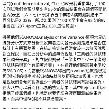
區間(confidence interval, CI)，也就是若重複進行了100
次測試我們會預期至少有95次的測試結果會在這個區間範
圍內(表五、六、七)。例如表五中業者A鎂的測試結果CI
百分比是2.03%，所以如果測了100次至少會有95次的結
果會在1297.4ppm正負2.03%這個範圍。
接著他們以ANOVA(Analysis of the Variance)這項常見的
統計分析方式來分析三家業者之間各元素測是結果是否在
統計上有顯著差異。在統計檢定時通常會設一虛無假說與
對立假說，而在此分析中的虛無假說是「三業者的測試結
果無顯著差異」，對立假說則是「三業者中至少一業者的
測試結果與其他有顯著差異」。在這裡他們將顯著水準設
為5%(0.05)，而當最終ANOVA得出的p value(也就是檢定
預測錯誤的機率)小於該值時就可以拒絕虛無假說，也就
是說我們會傾向認為至少一業者的測試結果有顯著差異。
在表八中可以看到各元素的檢定結果，其中Rejected代表
拒絕了虛無假說，也就是說我們認為廠商間測試結果有
差，而其中僅Br(溴)不具顯著差異。