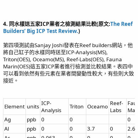
4. 同水樣送五家ICP業者之檢測結果比較(原文:
The Reef
Builders’ Big ICP Test Review.
)
第四項測試由Sanjay Joshi發表在Reef builders網站，他
將自己缸子的水樣同時送至ICP-Analysis(MS),
Triton(OES), Oceamo(MS), Reef-Labs(OES), Fauna
Marin(OES)這五家ICP業者進行檢測並比較結果。表四中
可以看到依然有些元素在業者間變動性較大，有些則大致
接近。
ICP-
Reef-
Fau
Element
units
Triton
Oceamo
Analysis
Labs
Mar
Ag
ppb
0
0
0
Al
ppb
0
0
3.7
0
2.6
As
ppb
0.063
0
0
0
0