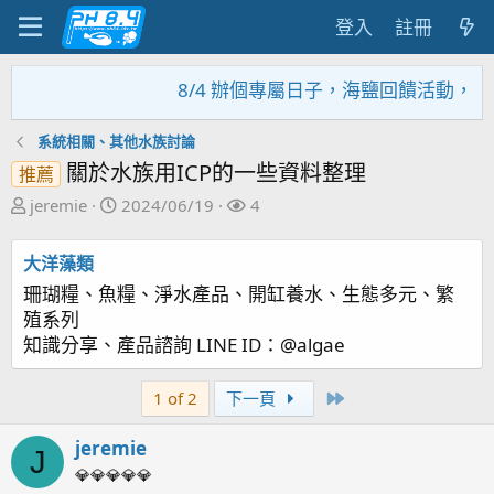
登入
註冊
8/4 辦個專屬日子，海鹽回饋活動，大家趕緊
系統相關、其他水族討論
關於水族用ICP的一些資料整理
推薦
主
開
關
jeremie
2024/06/19
4
題
始
注
發
日
者
大洋藻類
起
期
珊瑚糧、魚糧、淨水產品、開缸養水、生態多元、繁
人
殖系列
知識分享、產品諮詢 LINE ID：@algae
Last
1 of 2
下一頁
jeremie
J
💎💎💎💎💎