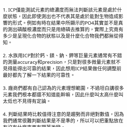
1. ICP僅能測試元素的總濃度而無法判斷該元素是處於什
麼狀態，因此即使測出也不代表其是處於能對生物造成影
響的形式。例如有時在結果中所顯示的PO4其實並不是真
的測出磷酸根濃度而只是用總磷去推算的，實際上究竟有
多少是呈現化合物的狀態以及是什麼化合物我們都無從得
知。
2. 水族用ICP對於鈣、鎂、鈉、鉀等巨量元素通常有不錯
的測量accuracy和precision，只是對很多微量元素就不
見得能得出可靠的結果，因此想用ICP結果做任何調整前
最好都先了解一下結果的可靠性。
3. 廠商們都有自己認為的元素理想範圍，不過坦白講很多
元素我們根本都還不知道能幹嘛，因此什麼叫太高什麼叫
太低也不見得有定論。
4. 判斷結果時比較值得注意的是趨勢而非絕對數值，因為
我們通常很難判斷結果是不是準的，所以可以把重點放在