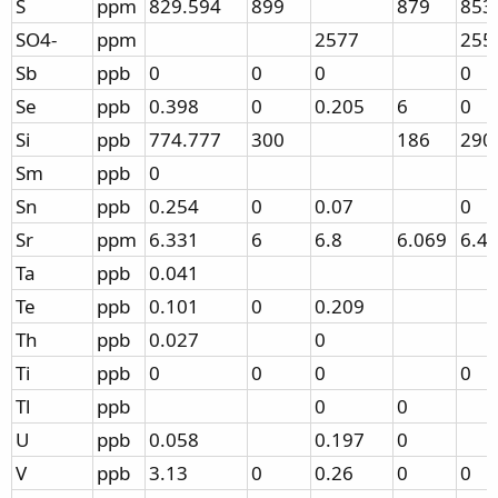
S
ppm
829.594
899
879
853
SO4-
ppm
2577
255
Sb
ppb
0
0
0
0
Se
ppb
0.398
0
0.205
6
0
Si
ppb
774.777
300
186
290
Sm
ppb
0
Sn
ppb
0.254
0
0.07
0
Sr
ppm
6.331
6
6.8
6.069
6.4
Ta
ppb
0.041
Te
ppb
0.101
0
0.209
Th
ppb
0.027
0
Ti
ppb
0
0
0
0
Tl
ppb
0
0
U
ppb
0.058
0.197
0
V
ppb
3.13
0
0.26
0
0