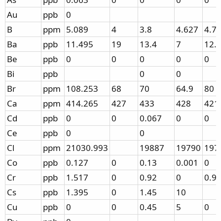
Au
ppb
0
B
ppm
5.089
4
3.8
4.627
4.7
Ba
ppb
11.495
19
13.4
7
12.
Be
ppb
0
0
0
0
0
Bi
ppb
0
0
Br
ppm
108.253
68
70
64.9
80
Ca
ppm
414.265
427
433
428
421
Cd
ppb
0
0
0.067
0
0
Ce
ppb
0
0
Cl
ppm
21030.993
19887
19790
197
Co
ppb
0.127
0
0.13
0.001
0
Cr
ppb
1.517
0
0.92
0
0.9
Cs
ppb
1.395
0
1.45
10
Cu
ppb
0
0
0.45
5
0