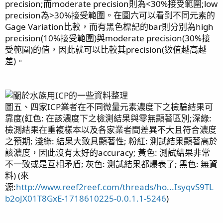
precision;而moderate precision則為<30%接受範圍;low
precision為>30%接受範圍。在圖六可以看到不同元素的
Gage Variation比較，而有黑色標記的bar則分別為high
precision(10%接受範圍)與moderate precision(30%接
受範圍)的值，因此就可以比較其precision(數值越高越
差)。
圖五、四家ICP業者在不同微量元素濃度下之檢驗結果可
靠度(紅色: 在該濃度下之檢測結果與零無顯著區別;深綠:
檢測結果在重複樣本以及各家業者間差異不大且符合濃度
之預期; 淺綠: 結果大致具顯著性; 粉紅: 測試結果顯著高於
該濃度，因此沒有太好的accuracy; 黃色: 測試結果非常
不一致或是互相矛盾; 灰色: 測試結果都爆表了; 黑色: 無資
料) (來
源:
http://www.reef2reef.com/threads/ho...IsyqvS9TL
b2oJX01T8GxE-1718610225-0.0.1.1-5246
)