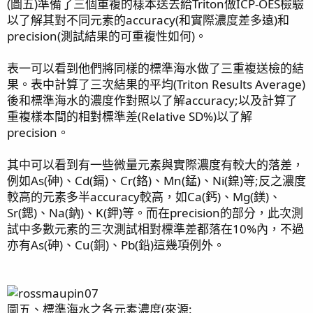
(圖五)準備了三個重複的樣本送去給Triton做ICP-OES檢驗
以了解其對不同元素的accuracy(和實際濃度差多遠)和
precision(測試結果的可重複性如何)。
表一可以看到他們將同樣的標準海水做了三重複送檢的結
果。表中計算了三次結果的平均(Triton Results Average)
後和標準海水的濃度作對照以了解accuracy;以及計算了
重複樣本間的相對標準差(Relative SD%)以了解
precision。
其中可以看到有一些微量元素與實際濃度有較大的落差，
例如As(砷)、Cd(鎘)、Cr(鉻)、Mn(錳)、Ni(鎳)等;反之濃度
較高的元素多半accuracy較高，如Ca(鈣)、Mg(鎂)、
Sr(鍶)、Na(鈉)、K(鉀)等。而在precision的部分，此次測
試中多數元素的三次測試相對標準差都落在10%內，不過
亦有As(砷)、Cu(銅)、Pb(鉛)這幾項例外。
圖五、標準海水之各元素濃度(來源: