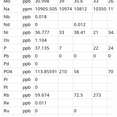
Mo
ppb
30.998
39
35.6
33
26.
Na
ppm
10905.505
10974
10812
10350
111
Nb
ppb
0.018
Nd
ppb
0
0.012
Ni
ppb
36.777
33
38.41
21
34.
Os
ppb
1.104
P
ppb
37.135
7
22
24
Pb
ppb
0
0
0
0
0
Pd
ppb
0
PO4
ppb
113.85591
210
56
70
Pr
ppb
0
Pt
ppb
0
Rb
ppb
59.674
72.5
273
Re
ppb
0.011
Ru
ppb
0
0