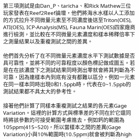
第三項測試是由Dan_P、taricha、和Rick Mathew三位
玩家發表在Reef2Reef論壇，他們將海水水樣以人工添加
的方式拉升不同微量元素至不同濃度後送至Triton(OES),
ATI(OES), ICP-Analysis(MS), Fauna Marin(OES)四家廠商
進行檢測，並比較在不同微量元素濃度和樣本稀釋倍率下
之測量結果以及重複測試之間的差異。
他們首先分析了在不同微量元素濃度水平下測試數據是否
具可靠性，並將不同的可靠程度以顏色標記做成圖五。若
是在在該濃度下之測試結果同時測出零就會將其判斷為不
可靠，因為連樣本內到底有沒有都難以區分。例如一元素
在同一樣本同時出現0和1.5ppb時，代表在0~1.5ppb的
測試結果都不具太大的參考性。
接著他們計算了同樣本重複測試之結果的各元素Gage
Variation。這裡的計算方式與標準差的不同在於它還同
時將該參數的可接受範圍考慮進去，例如鈣的範圍為
105ppm(415~520)，所以當樣本之間的差異(Gage
Variation)小與10%範圍時(10.5ppm)就會被判斷為high