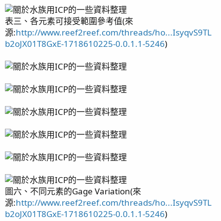
表三、各元素可接受範圍參考值(來
源:
http://www.reef2reef.com/threads/ho...IsyqvS9TL
b2oJX01T8GxE-1718610225-0.0.1.1-5246
)
圖六、不同元素的Gage Variation(來
源:
http://www.reef2reef.com/threads/ho...IsyqvS9TL
b2oJX01T8GxE-1718610225-0.0.1.1-5246
)