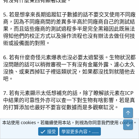
有沒有什麼東西有顯著改變。
5. 若是想拿來長期追蹤缸子數據的話不要交叉使用不同廠
商，因為不同廠商間的差異多半高於同廠商自己的測試結
果，而且這些廠商的測試過程多半是完全黑箱因此既無法
得知他們的校正方式以及操作流程也沒有辦法去做任何技
術或設備面的對照。
6. 若有什麼奇怪元素爆表也沒必要太過緊張。生物狀況都
沒問題的話可以稍微審視一下有沒有金屬外露、濾心太久
沒換、或東西掉缸子裡這類狀況，如果都沒找到就隨他去
吧。
7. 若有元素顯示太低想補充的話，除了瞭解該元素在ICP
中結果的可靠性外亦可以查一下對生物有啥影響，若是真
的打算添加也最好不要盲從數據而是多觀察缸況。
上方
本站使用 cookies。若繼續使用本站，則視為你同意我們使用 cookie。
下方
接受
學習更多內容。……