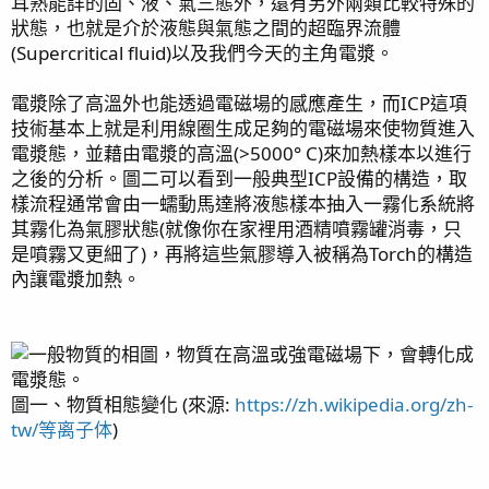
耳熟能詳的固、液、氣三態外，還有另外兩類比較特殊的
狀態，也就是介於液態與氣態之間的超臨界流體
(Supercritical fluid)以及我們今天的主角電漿。
電漿除了高溫外也能透過電磁場的感應產生，而ICP這項
技術基本上就是利用線圈生成足夠的電磁場來使物質進入
電漿態，並藉由電漿的高溫(>5000° C)來加熱樣本以進行
之後的分析。圖二可以看到一般典型ICP設備的構造，取
樣流程通常會由一蠕動馬達將液態樣本抽入一霧化系統將
其霧化為氣膠狀態(就像你在家裡用酒精噴霧罐消毒，只
是噴霧又更細了)，再將這些氣膠導入被稱為Torch的構造
內讓電漿加熱。
圖一、物質相態變化 (來源:
https://zh.wikipedia.org/zh-
tw/等离子体
)