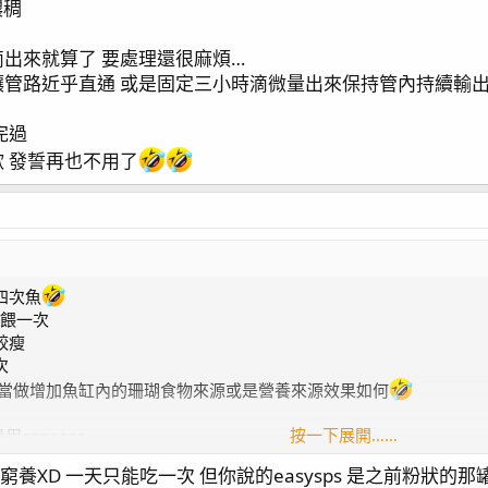
濃稠
出來就算了 要處理還很麻煩…
管路近乎直通 或是固定三小時滴微量出來保持管內持續輸
完過
 發誓再也不用了
四次魚
時餵一次
較瘦
次
 當做增加魚缸內的珊瑚食物來源或是營養來源效果如何
按一下展開……
easy sps
稠
養XD 一天只能吃一次 但你說的easysps 是之前粉狀的那