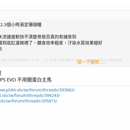
2.3個小時滴定珊瑚糧
水流速度較快不清楚骨是否真的有捕食到
環到底缸濾棉裡了，餵食效率極差，汙染水質效果極好
法
白機滴定胺基酸+三天一次半夜自動關主馬半小時投放粉狀珊瑚糧
按一下展開……
目標，想辦法盡量讓缸內有豐富的微小生態
開
缸活石(放在底缸最後一格主馬區)+偶爾加點AF生命之源(斐濟海底泥
S EVO 不用關蛋白主馬
ww.ph84.idv.tw/forum/threads/393082/
.idv.tw/forum/threads/394243/
idv.tw/forum/threads/395815/