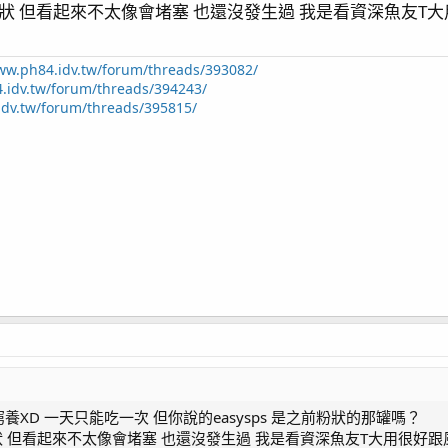
膠狀 但看起來不太像會堵塞 也還沒發生過 我是看資深魚友T
出來就算了 要處理還很麻煩…
管路近乎直通 或是固定三小時滴微量出來保持管內持續輸出
ww.ph84.idv.tw/forum/threads/393082/
過
.idv.tw/forum/threads/394243/
 發誓再也不用了
idv.tw/forum/threads/395815/
XD 一天只能吃一次 但你說的easysps 是之前粉狀的那罐嗎？
膠狀 但看起來不太像會堵塞 也還沒發生過 我是看資深魚友T大用很好跟