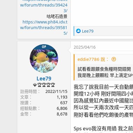
w/forum/threads/39424
3/
咕咾石造景
https://www.ph84.idv.t
w/forum/threads/39581
R
Lee79
5/
e
a
2025/04/16
OP
c
t
eddie7786 說：
i
o
試看看跟餵食魚糧時間錯開
n
我是晚上餵顆粒 早上滴定SPS
s
Lee79
：
💎🏆🏆🏆🏆
我忘了說我目前一天自動
註冊時間
2022/11/15
開燈12小時 剛好間隔四
文章
1,193
因為感覺缸內最近中國龍
按讚
637
所以從一天兩次改成一天
經驗點數
6,806
金幣
8,678
剛好看看他們吃飽後的產物
Sps evo我沒有用過 我之前是