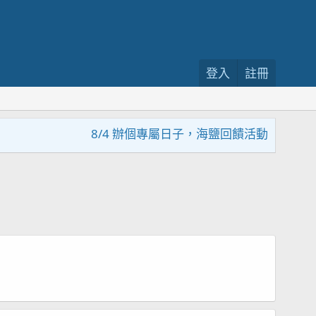
登入
註冊
8/4 辦個專屬日子，海鹽回饋活動，大家趕緊來參