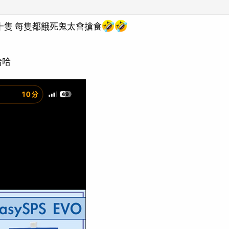
十隻 每隻都餓死鬼太會搶食
哈哈