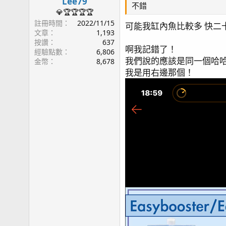
Lee79
不錯
💎🏆🏆🏆🏆
註冊時間
2022/11/15
可能我缸內魚比較多 快二
文章
1,193
按讚
637
啊我記錯了！
經驗點數
6,806
我們說的應該是同一個哈
金幣
8,678
我是用右邊那個！