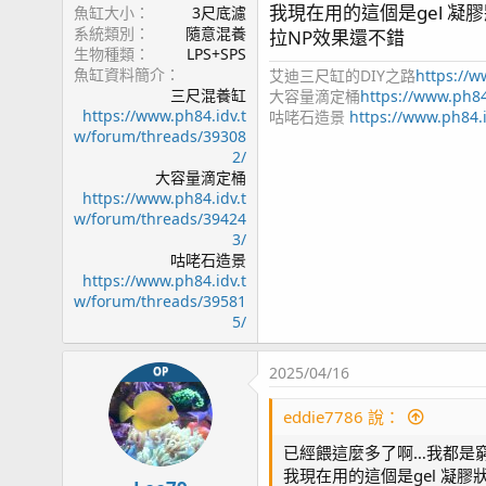
我現在用的這個是gel 凝
魚缸大小
3尺底濾
沒發現持續好一陣子都沒滴
系統類別
隨意混養
拉NP效果還不錯
我已經試過逆止閥都拿掉讓
生物種類
LPS+SPS
都沒有用…
魚缸資料簡介
艾迪三尺缸的DIY之路
https://w
用過三小包 從來都沒有用完
三尺混養缸
大容量滴定桶
https://www.ph84
這種不穩定的情況我不喜歡
https://www.ph84.idv.t
咕咾石造景
https://www.ph84.
w/forum/threads/39308
2/
大容量滴定桶
https://www.ph84.idv.t
w/forum/threads/39424
3/
咕咾石造景
https://www.ph84.idv.t
w/forum/threads/39581
5/
2025/04/16
OP
eddie7786 說：
已經餵這麼多了啊…我都是窮養
我現在用的這個是gel 凝