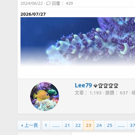
2024/06/22
回覆： 439
2026/07/27
W
Lee79
💎🏆🏆🏆🏆
r
文章
1,193
按讚
637
i
t
t
e
n
上一頁
1
……
21
22
23
24
25
……
3
b
y