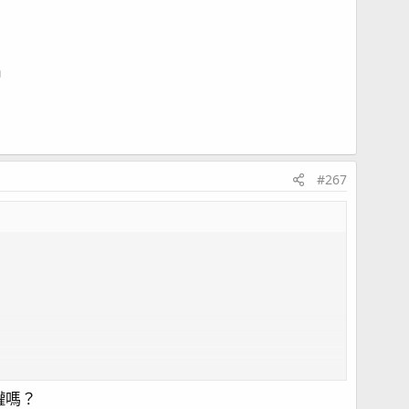
出
#267
罐嗎？