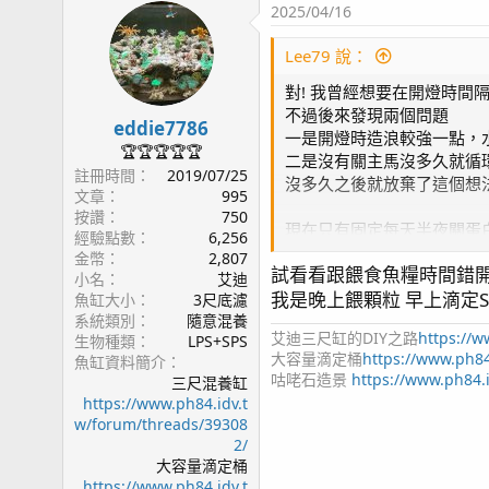
2025/04/16
Lee79 說：
對! 我曾經想要在開燈時間隔
不過後來發現兩個問題
eddie7786
一是開燈時造浪較強一點，
🏆🏆🏆🏆🏆
二是沒有關主馬沒多久就循
註冊時間
2019/07/25
沒多久之後就放棄了這個想
文章
995
按讚
750
現在只有固定每天半夜關蛋
經驗點數
6,256
目前都朝豐富系統生態當作
金幣
2,807
試看看跟餵食魚糧時間錯
最近嘗試的方法是偶爾更換底
小名
艾迪
我是晚上餵顆粒 早上滴定SP
魚缸大小
3尺底濾
系統類別
隨意混養
艾迪三尺缸的DIY之路
https://w
生物種類
LPS+SPS
大容量滴定桶
https://www.ph84
魚缸資料簡介
咕咾石造景
https://www.ph84.
三尺混養缸
https://www.ph84.idv.t
w/forum/threads/39308
2/
大容量滴定桶
https://www.ph84.idv.t