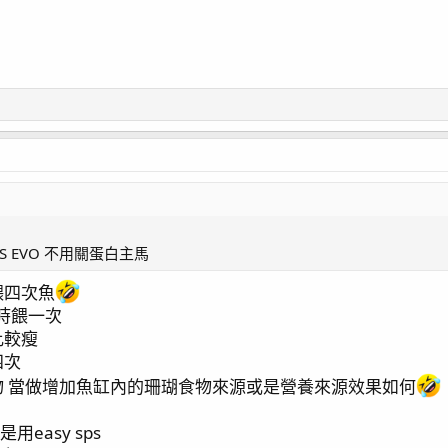
 EVO 不用關蛋白主馬
餵四次魚
小時餵一次
比較瘦
四次
 當做增加魚缸內的珊瑚食物來源或是營養來源效果如何
用easy sps