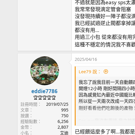
不過就是因為easy sps太
我常常發現滴定管會阻塞
沒發現持續好一陣子都沒滴
我已經試過逆止閥都拿掉讓
都沒有用…
用過三小包 從來都沒有用
這種不穩定的情況我不喜歡
2025/04/16
Lee79 說：
我忘了說我目前一天自動餵
開燈12小時 剛好間隔四小
eddie7786
因為感覺缸內最近中國龍比
🏆🏆🏆🏆🏆
所以從一天兩次改成一天四
註冊時間
2019/07/25
剛好看看他們吃飽後的產物
文章
995
按讚
750
Sps evo我沒有用過 我之前是用
經驗點數
6,256
不過就是因為easy sps太濃
金幣
2,807
已經餵這麼多了啊…我都是窮
小名
艾迪
我常常發現滴定管會阻塞