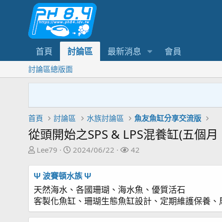
首頁
討論區
最新消息
會員
討論區總版面
首頁
討論區
水族討論區
魚友魚缸分享交流版
從頭開始之SPS & LPS混養缸(五個月
主
開
關
Lee79
2024/06/22
42
題
始
注
發
日
者
Ψ 波賽頓水族 Ψ
起
期
天然海水、各國珊瑚、海水魚、優質活石
人
客製化魚缸、珊瑚生態魚缸設計、定期維護保養、