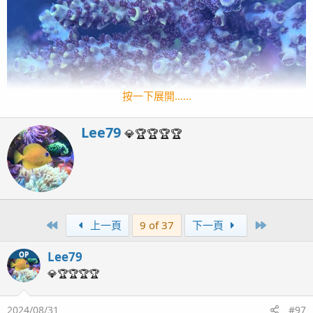
按一下展開……
W
Lee79
💎🏆🏆🏆🏆
r
i
t
t
e
n
First
Last
上一頁
9 of 37
下一頁
b
y
Lee79
OP
💎🏆🏆🏆🏆
2024/08/31
#97