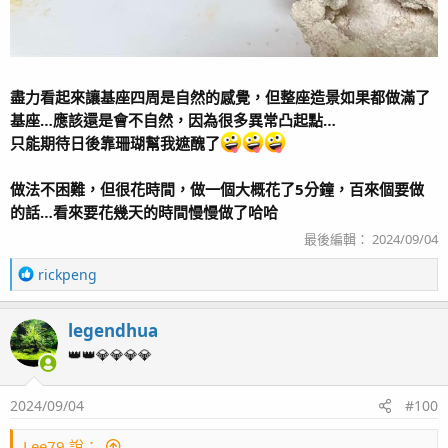
盡力看起來讓基座四周是自然的感覺，但整座造景如果都做滿了
基座…應該還是會不自然，因為很多異常凸起點…
只能期待日後靠珊瑚幫我遮醜了
做法不困難，但很花時間，做一個大概花了5分鐘，百來個要做
的話…看來要花幾天的時間慢慢做了哈哈
最後編輯：
2024/09/04
R
rickpeng
e
a
legendhua
c
t
👑👑💎💎💎💎
i
o
2024/09/04
#100
n
s
：
Lee79 說：