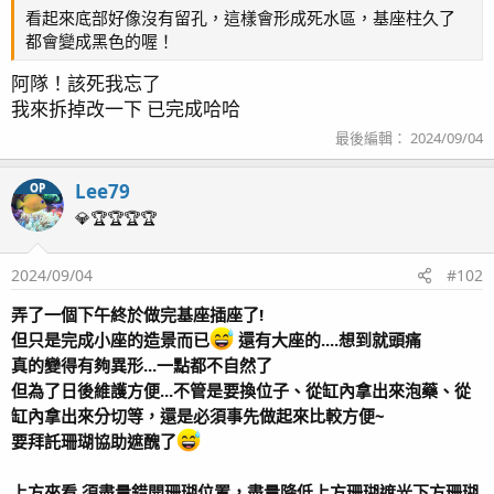
看起來底部好像沒有留孔，這樣會形成死水區，基座柱久了
都會變成黑色的喔！
阿隊！該死我忘了
我來拆掉改一下 已完成哈哈
最後編輯：
2024/09/04
Lee79
OP
💎🏆🏆🏆🏆
2024/09/04
#102
弄了一個下午終於做完基座插座了!
但只是完成小座的造景而已
還有大座的....想到就頭痛
再來挑好要黏的位置及方向後，使用塑鋼土壓成薄片，先覆
真的變得有夠異形...一點都不自然了
蓋在矽膠管四周大致固定
但為了日後維護方便...不管是要換位子、從缸內拿出來泡藥、從
缸內拿出來分切等，還是必須事先做起來比較方便~
要拜託珊瑚協助遮醜了
上方來看 須盡量錯開珊瑚位置，盡量降低上方珊瑚遮光下方珊瑚