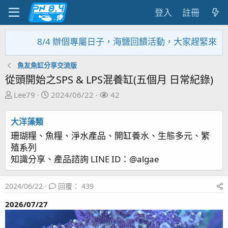
登入
註冊
/4 辦個專屬日子，海鹽回饋活動，大家趕緊來參加~~~~~
魚友魚缸分享交流版
從頭開始之SPS & LPS混養缸(五個月 日常紀錄)
主
開
關
Lee79
2024/06/22
42
題
始
注
發
日
者
大洋藻類
起
期
珊瑚糧、魚糧、淨水產品、開缸養水、生態多元、繁
人
殖系列
知識分享、產品諮詢 LINE ID：@algae
2024/06/22
回覆： 439
2026/07/27