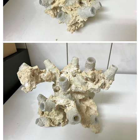
再依照情況補滿矽膠管周遭的塑鋼土，加固及美觀自然，並
可以以手指沾水將矽膠管外壁上的塑鋼土往上推