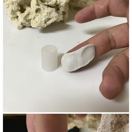
2024/08/22 網購設備到貨
2024/08/02 主缸+底缸+底櫃最終圖面完成
2024/06/25 造浪討論
2024/06/23 底缸設計&循環討論
這次的理想缸85(長)*55(深)*55(高)上缸 + 95
(長)*43(深)*45(高)
底缸 + 105
(高)
底櫃
粗估上缸+底缸水量合計共約300L
燈具: 施特馳Seatorch LM-15 PRO 90W × 6盞
造浪: 中科造浪Slim pro 16000L/H × 6顆
主馬: 邁光MJ-DC6K
6000L/H
(20段可調) × 2組(出水並聯)
蛋白: HC TOR 200
捲紙機: 珊瑚熊YL-200 (10
000L/H以下)
冷水機: 阿提卡1/4
滴定機: Utrao XE-5 × 2組，滴定kh / ca / mg
/ 碳酸氫銨
/
colombo coral vits
KH監測: 斯瑪萊S-KH
PH&溫度監測: 斯瑪萊PH-03w