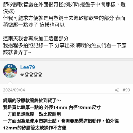
節矽膠軟管露在外面很奇怪(例如昨邊盤子中間那樣，還
沒遮)
但我可能求方便就是用塑鋼土去遮矽膠軟管的部分 表面
稍微壓一點沙子 這樣也可以
這兩天我會再來加工這個部分
我過程多拍照記錄一下 分享出來 聰明的魚友們看一下應
該就會弄了~
Lee79
OP
💎🏆🏆🏆🏆
2024/09/04
#99
2026/07/27 五個月 日常紀錄
網購的矽膠軟管終於到貨了～
2026/06/25 四個月 逐漸恢復生機~開始穩定
我是買比較厚一點的 外徑14mm 內徑10mm尺寸
2026/05/17
三個月 終於從地獄爬回來
一方面是想說厚一點比較耐用
2026/04/18 二個月 缸況不佳 扎心啊~(圖多)
一方面因為是使用塑鋼土黏，會需要壓緊這個動作，怕外徑
2026/03/15 一個月 SPS紀錄
12mm的矽膠管太軟操作不方便
2026/02/22 平安過好年