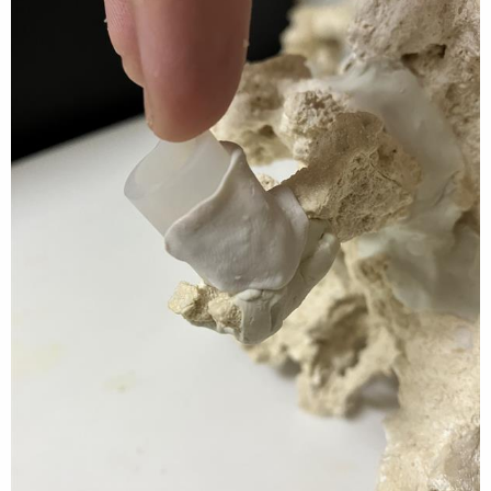
2024/06/21
目前下海入坑1.5年
由原本最初的25公分開放缸+外掛過濾器開始踏入這個海水世界
中
開始一發不可收拾的日子
為了讓魚兒、珊瑚過得更好更舒服
一路上爬文、摸索、請教前輩、交學費等等的歷程
相信大家都是過來人，都心有戚戚焉
在越養越有心得感想的情況下
魚缸永遠不夠大是海水世界的第一定律
連續擴缸從25公分開放缸>45公分背濾缸>60公分背濾缸
到現在...
想換成85公分底濾缸了...
這次想換缸最主要的原因是在於背濾缸日常維護上較為不方便
背濾過濾格空間狹小，設備維護不易
次要原因為養著養著，總難免越來越多想法
想讓SPS長得更好、想讓LPS開得更漂亮
想追求更廣更均勻的燈光、想要缸內更多更亂的水流循環、想要