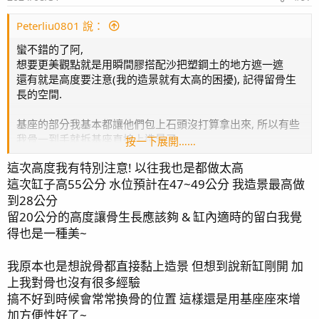
Peterliu0801 說：
蠻不錯的了阿,
想要更美觀點就是用瞬間膠搭配沙把塑鋼土的地方遮一遮
還有就是高度要注意(我的造景就有太高的困擾), 記得留骨生
長的空間.
基座的部分我基本都讓他們包上石頭沒打算拿出來, 所以有些
我骨一到手就拆基座直接上造景了.
按一下展開……
主因是我覺得這樣比較自然啦.
這次高度我有特別注意! 以往我也是都做太高
各有利弊吧.(讓骨早點包到骨, 長勢會好蠻多的, 比起基座) (但
這次缸子高55公分 水位預計在47~49公分 我造景最高做
也可能是我自己觀察錯誤, 哈哈)
到28公分
期待你的缸, PAR計借你不用錢~
留20公分的高度讓骨生長應該夠 & 缸內適時的留白我覺
直接來取~哈哈
得也是一種美~
我原本也是想說骨都直接黏上造景 但想到說新缸剛開 加
上我對骨也沒有很多經驗
搞不好到時候會常常換骨的位置 這樣還是用基座座來增
加方便性好了~