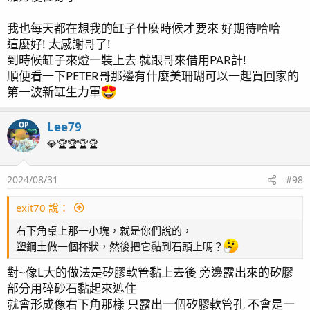
我也每天都在想我的缸子什麼時候才要來 好期待哈哈
這麼好! 太感謝哥了!
到時候缸子來燈一裝上去 就跟哥來借用PAR計!
順便看一下PETER哥那邊有什麼美珊瑚可以一起買回家的
第一波新缸生力軍
Lee79
OP
💎🏆🏆🏆🏆
2024/08/31
#98
exit70 說：
右下角桌上那一小塊，就是你們說的，
塑鋼土做一個杯狀，然後把它黏到石頭上嗎？
對~像L大的做法是矽膠軟管黏上去後 旁邊露出來的矽膠
部分用碎砂石黏起來遮住
就會形成像右下角那樣 只露出一個矽膠軟管孔 不會是一