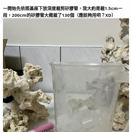
2026/02/14
紀錄一下缸內SPS的水流使用感想
一開始先依照基座下放深度裁剪矽膠管，我大約是裁1.5cm一
2026/02/06 試水骨入缸 新人報到！
段，200cm的矽膠管大概裁了130個（應該夠用吧？XD）
2026/02/05 新人養水10天…手癢了
2026/01/26 整裝待發~準備開始養水
2025/11/22 出差三個月過去~已團滅
2025/08/24 出差前的最後一次紀錄(遺照?...
2025/08/07 十個月 即將出差國外兩個月...QQ
2025/07/07 九個月紀錄~居然3/4年了
2025/06/11 特別的米粉紀錄
2025/06/08
八個月久違上空照
2025/05/18 七個月隨手紀錄
2025/05/13 斯瑪萊KH & PH監測感想
2025/04/19 冷水機不同流速的冷卻效率測試
2025/04/16 半夜偷偷看 都跟白天不一樣
2025/04/13 六個月大紀錄 字多圖多
2025/03/11 尼莫把尼羅河當成家了~
2025/03/07 五個月~例行紀錄 & NP紀錄
2025/02/15 四個月~SPS紀錄
2025/02/05 海金魚變性