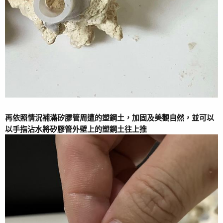
再依照情況補滿矽膠管周遭的塑鋼土，加固及美觀自然，並可以
以手指沾水將矽膠管外壁上的塑鋼土往上推