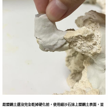
趁塑鋼土還沒完全乾掉硬化前，使用細沙石抹上塑鋼土表面，並