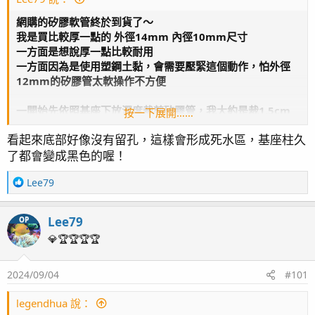
網購的矽膠軟管終於到貨了～
我是買比較厚一點的 外徑14mm 內徑10mm尺寸
一方面是想說厚一點比較耐用
一方面因為是使用塑鋼土黏，會需要壓緊這個動作，怕外徑
12mm的矽膠管太軟操作不方便
一開始先依照基座下放深度裁剪矽膠管，我大約是裁1.5cm
按一下展開……
一段，200cm的矽膠管大概裁了130個（應該夠用吧？XD）
看起來底部好像沒有留孔，這樣會形成死水區，基座柱久
了都會變成黑色的喔！
R
Lee79
e
a
Lee79
OP
c
t
💎🏆🏆🏆🏆
i
o
2024/09/04
#101
n
s
：
legendhua 說：