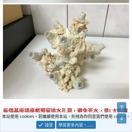
趁塑鋼土還沒完全乾掉硬化前，使用細沙石抹上塑鋼土表
面，並使用石頭在塑鋼土表面加壓石頭紋路
每個基座插座都預留排水孔洞，避免死水，是L大的重
本站使用 cookies。若繼續使用本站，則視為你同意我們使用 cookie。
要經驗分享!
接受
學習更多內容。……