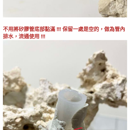
外觀更簡潔好看的魚缸底櫃
因此起心動念想換成大一點的底濾缸
只要擴缸的想法在內心萌芽
就開始整天幻想著未來用新的設備、新的配置、新的規劃養著魚
兒珊瑚的樣子
不用將矽膠管底部黏滿 !!! 保留一處是空的，做為管內
真的是作夢都會笑
排水，流通使用 !!!
但算一算花費想到都會哭...
沒有打算配置過多複雜的設備
以基本、好操作、運轉穩定、設備維護簡單等幾個面向來建置運
行這個缸
我對於底濾缸配置的很多細節還不清楚，還需要努力爬文看看哪
裡還有不足之處哈哈哈哈
這陣子也跟很多魚友前輩們討論一些設計上的小細節或小巧思
等過陣子確定完善之後就可以來準備訂製缸櫃了!!
真的很謝謝站上前輩不吝嗇提供寶貴且巨量的設缸經驗!!
讓我避免了日後很多困擾及麻煩!!
最後編輯：
2026/07/27
R
Mu0936
,
thro
,
Endymion
and 13 others