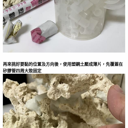
2025/02/04 底缸迷你繁殖區十天之效果
2025/01/22 底缸空間大利用XD
2025/01/16 三個月SPS紀錄
2025/01/03 小黃拯救記
2024/12/27 三個月~LPS來點名
2024/12/03 兩個月~SPS換血
錦集
2024/11/26 對抗鼻涕藻勝利！
2024/11/11 一個半月所有SPS&LPS照片記錄
2024/10/23 感謝第二批湖民加入
2024/10/20 PAR值量測and實驗燈圍加反光鏡效果意外很好!
再來挑好要黏的位置及方向後，使用塑鋼土壓成薄片，先覆蓋在
2024/10/19 梧棲魚友大哥的美骨+藍箱抽抽樂抽
矽膠管四周大致固定
2024/10/10 第二批魚民們加入啦~
2024/10/05 湖民們接續入住
2024/09/28 第一批魚民入住 呆萌海金魚
2024/09/24 養水開始!
2024/09/19 RO+DI水質測試
2024/09/09 DIY造景完成
2024/09/04 DIY造景基座插座
2024/08/25 設備電力使用分配
2024/08/24 壓克力電箱最終圖面完成