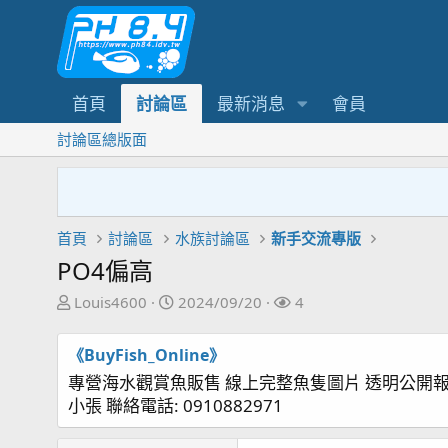
首頁
討論區
最新消息
會員
討論區總版面
首頁
討論區
水族討論區
新手交流專版
PO4偏高
主
開
關
Louis4600
2024/09/20
4
題
始
注
發
日
者
《BuyFish_Online》
起
期
專營海水觀賞魚販售 線上完整魚隻圖片 透明公開
人
小張 聯絡電話: 0910882971