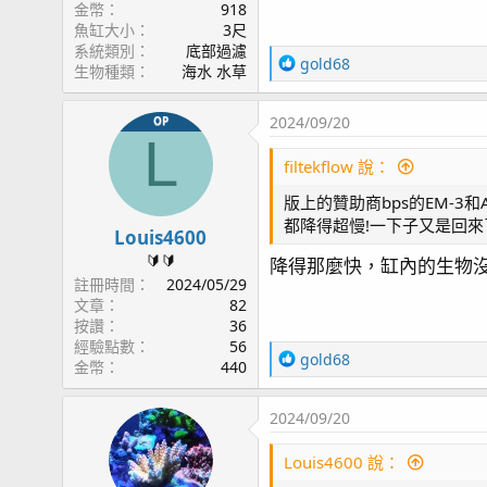
金幣
918
魚缸大小
3尺
系統類別
底部過濾
R
gold68
生物種類
海水 水草
e
a
2024/09/20
OP
c
L
t
filtekflow 說：
i
o
版上的贊助商bps的EM-3
n
都降得超慢!一下子又是回來
s
Louis4600
：
🔰🔰
降得那麼快，缸內的生物
註冊時間
2024/05/29
文章
82
按讚
36
經驗點數
56
R
gold68
金幣
440
e
a
2024/09/20
c
t
Louis4600 說：
i
o