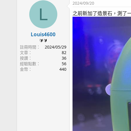
2024/09/20
L
之前新加了造景石，測了一下
Louis4600
🔰🔰
註冊時間
2024/05/29
文章
82
按讚
36
經驗點數
56
金幣
440