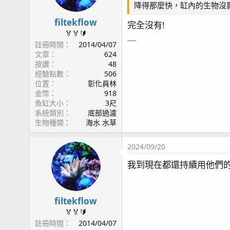
降得那麼快，缸內的生物沒
n
s
filtekflow
完全沒有!
：
🏅🏅🔰
＿
註冊時間
2014/04/07
文章
624
按讚
48
經驗點數
506
位置
彰化員林
金幣
918
魚缸大小
3尺
系統類別
底部過濾
生物種類
海水 水草
2024/09/20
我到現在都還持續用他們的
filtekflow
🏅🏅🔰
註冊時間
2014/04/07