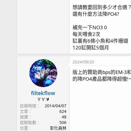
想請教要回到多少才合適
還有什麼方法降PO4?
補充一下NO3 0
每天喂食2次
缸裏有6條小魚和4件珊瑚
120缸開缸5個月
2024/09/20
版上的贊助商bps的EM-3
的降PO4產品都降得超慢!
filtekflow
🏅🏅🔰
註冊時間
2014/04/07
文章
624
按讚
48
經驗點數
506
位置
彰化員林