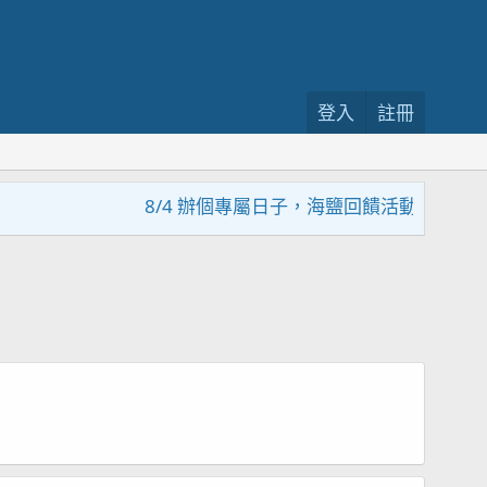
登入
註冊
8/4 辦個專屬日子，海鹽回饋活動，大家趕緊來參