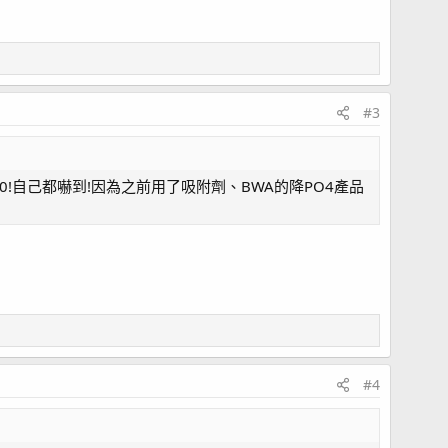
#3
到0!自己都嚇到!因為之前用了吸附劑、BWA的降PO4產品
#4